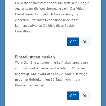
Gesamtfinanzvolumen des Vorhabens: rund 3,6
Die Website Investorenportal MV setzt kein Google
Millionen Euro; beantragte Förderung: rund 2,9
Analytics für die Website-Analyse ein. Der Video-
Millionen Euro EFRE. In diesem Projekt sollen
Dienst Vimeo kann jedoch Google Analytics
einsetzen. Um Videos von Vimeo ansehen zu
die Kulturschätze in den polnischen und
können, aktivieren Sie bitte diese Cookie-
deutschen Archiven und Bibliotheken
Einstellung.
gebündelt mit modernster KI-unterstützter
OFF
ON
Technik digital aufbereitet und in klassischen
Publikationen sowie einem digitalen
Einstellungen merken
Reiseführer vermarktet werden. Sowohl bei
Wenn Sie "Einstellungen merken" aktivieren, dann
Einheimischen als auch Touristen soll dadurch
wird das Cookie-Banner erst wieder in 30 Tagen
das Interesse an Angeboten zur
angezeigt. Dafür wird das Cookie "cookie-settings"
Kulturgeschichte Pommerns geweckt werden.
mit einer Gültigkeit von 30 Tagen von Ihrem
Browser gespeichert.
„Rowerem wokół Zalewu - Fahrradroute um das
OFF
ON
Stettiner Haff“