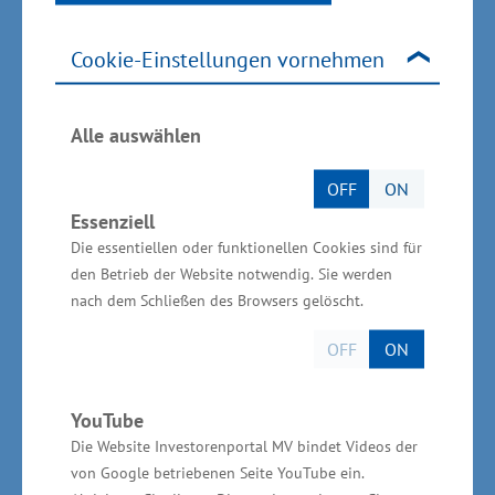
„ID: Pomerania“
Cookie-Einstellungen vornehmen
Projektpartner: Gemeinde Goleniów, Kultur- und
Initiativenhaus Greifswald e. V., Verein Teatr
Alle auswählen
Brama Gesamtfinanzvolumen des Vorhabens:
rund 1,6 Millionen Euro; beantragte Förderung:
OFF
ON
rund 1,3 Millionen Euro EFRE. Das Projekt hat
Essenziell
zum Ziel, die Zusammenarbeit in den Bereichen
Die essentiellen oder funktionellen Cookies sind für
Kunst und Kultur zwischen den beiden
den Betrieb der Website notwendig. Sie werden
nach dem Schließen des Browsers gelöscht.
Kulturzentren STRAZE und Rampa Kultura
sowie zwischen den beiden Partnerstädten
OFF
ON
Goleniów und Greifswald zu intensivieren.
Darüber hinaus sollen das Identitätsgefühl und
YouTube
das Bewusstsein für eine gemeinsame Kultur
Die Website Investorenportal MV bindet Videos der
und Tradition durch eine Reihe von
von Google betriebenen Seite YouTube ein.