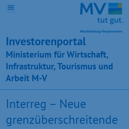
Inves­toren­por­tal
Ministeri­um für Wirt­schaft,
Infra­struk­tur, Tou­ris­mus und
Ar­beit M-V
Interreg – Neue
grenzüberschreitende