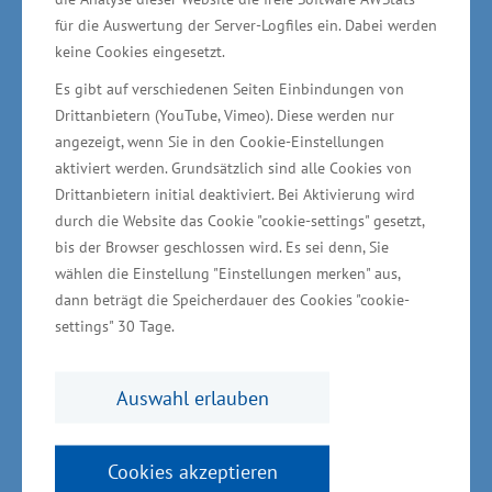
Arbeitsmarktes in der Tourismusbranche
für die Auswertung der Server-Logfiles ein. Dabei werden
(insbesondere Gastronomie). In den Landkreisen
keine Cookies eingesetzt.
Police und Vorpommern-Greifswald wird dafür
Es gibt auf verschiedenen Seiten Einbindungen von
ein gemeinsames Ausbildungsprogramm für
Drittanbietern (YouTube, Vimeo). Diese werden nur
angezeigt, wenn Sie in den Cookie-Einstellungen
gastronomische Berufe etabliert, welches nach
aktiviert werden. Grundsätzlich sind alle Cookies von
dem Ende des Projekts langfristig weitergeführt
Drittanbietern initial deaktiviert. Bei Aktivierung wird
werden soll. Ziel ist es, in den Folgejahren eine
durch die Website das Cookie "cookie-settings" gesetzt,
hohe Anzahl von Schülerinnen und Schüler zu
bis der Browser geschlossen wird. Es sei denn, Sie
wählen die Einstellung "Einstellungen merken" aus,
erreichen. Die Kammern und das Ministerium für
dann beträgt die Speicherdauer des Cookies "cookie-
Bildung und Kindertagesförderung in
settings" 30 Tage.
Mecklenburg-Vorpommern sowie das Staatliche
Schulamt in Polen werden im Rahmen der
Auswahl erlauben
Umsetzung und Verstetigung des Projekts
kooperieren.
Cookies akzeptieren