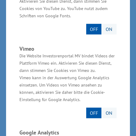
Aktivieren Sie diesen Dienst, dann stimmen Sie
Maßnahmen zur gegenseitigen Unterstützung
Cookies von YouTube zu. YouTube nutzt zudem
der Partner im Bereich der sozialen und
Schriften von Google Fonts.
kulturellen Aktivitäten im Fördergebiet
OFF
ON
gestärkt werden.
„In terris Gryphi - Popularisierung des
Vimeo
gemeinsamen Kulturerbes der Region
Die Website Investorenportal MV bindet Videos der
Plattform Vimeo ein. Aktivieren Sie diesen Dienst,
Pomerania für Bevölkerung und Tourismus“
dann stimmen Sie Cookies von Vimeo zu.
Vimeo kann in der Auswertung Google Analytics
Projektpartner: Universität Greifswald
einsetzen. Um Videos von Vimeo ansehen zu
(Universitätsbibliothek), Pommersche
können, aktivieren Sie daher bitte die Cookie-
Öffentliche Bibliothek Stanisław Staszic in
Einstellung für Google Analytics.
Stettin, Landesamt für Straßenbau und Verkehr
OFF
ON
(Dezernat für Öffentlichkeitsarbeit und
Kommunikation) in Rostock.
Google Analytics