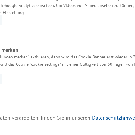
h Google Analytics einsetzen. Um Videos von Vimeo ansehen zu können, 
ist in sechs dieser Programme vertreten: Alpenraum,
e-Einstellung.
-Vorpommern ist in den Bereichen Ostseeraum und M
von europäischen Partnern.
n merken
llungen merken" aktivieren, dann wird das Cookie-Banner erst wieder in 
wird das Cookie "cookie-settings" mit einer Gültigkeit von 30 Tagen von
Services
Kontakt für Investoren
Einheitlicher Ansprechpartner
aten verarbeiten, finden Sie in unseren
Datenschutzhinwe
MV Serviceportal