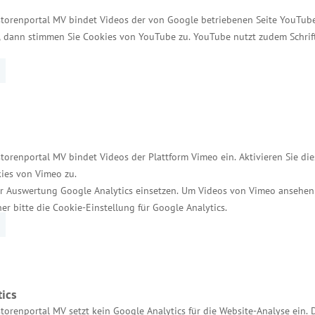
ragen, den Wasserstoffhochlauf in Mecklenburg-Vorpo
storenportal MV bindet Videos der von Google betriebenen Seite YouTube 
t, dann stimmen Sie Cookies von YouTube zu. YouTube nutzt zudem Schri
offtankstellen, eine Wasserstofftankstelle für PKWs 
kehr von H2APEX in Rostock-Laage.
menarbeit - Interreg in Mecklenburg-
 Europäische Territoriale Zusammenarbeit eines der 
torenportal MV bindet Videos der Plattform Vimeo ein. Aktivieren Sie di
onds für Regionale Entwicklung (EFRE) unterstützt w
ies von Vimeo zu.
-Mittel zur europaweiten Umsetzung von Interreg ber
r Auswertung Google Analytics einsetzen. Um Videos von Vimeo ansehen
ng. Als sogenannter Lead-Partner des Projektes hat d
her bitte die Cookie-Einstellung für Google Analytics.
123.600 Euro.
rreg-A steht für die grenzüberschreitende Zusammena
eeraum); Interreg-B steht für die transnationale, r
ics
 werden 14 Kooperationsräume unterschieden, in den
torenportal MV setzt kein Google Analytics für die Website-Analyse ein. 