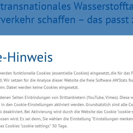
 transnationales Wasserstofft
verkehr schaffen – das passt 
e-Hinweis
, Tourismus und Arbeit entwickelt derzeit gemeinsam 
offtankstellennetzes für den Güterverkehr entlang 
werden funktionelle Cookies (essentielle Cookies) eingesetzt, die für das 
nas, Vidzeme bis nach Helsinki. Zu diesem Thema fin
d. Wir setzen für die Analyse dieser Website die freie Software AWStats f
nnen und -partner aus sieben Ländern des Ostseeraume
 ein. Dabei werden keine Cookies eingesetzt.
 Wasserstoff ist eine zukunftsträchtige Alternative f
iedenen Seiten Einbindungen von Drittanbietern (YouTube, Vimeo). Diese 
 und Partnern die Grundlagen für ein Wasserstofftan
 in den Cookie-Einstellungen aktiviert werden. Grundsätzlich sind alle C
klenburg-Vorpommern ein zentraler Baustein in der U
al deaktiviert. Bei Aktivierung wird durch die Website das Cookie "cookie-s
- und sonnenreiches Küstenland und unseren Häfen al
ssen wird. Es sei denn, Sie wählen die Einstellung "Einstellungen merken
es Cookies "cookie-settings" 30 Tage.
ien prädestiniert. Mit dem grünen Strom haben wir 