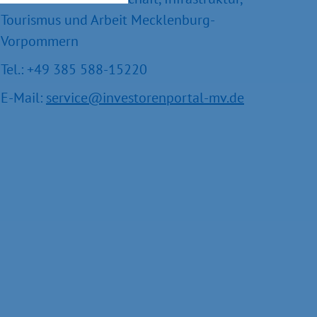
Tourismus und Arbeit Mecklenburg-
Vorpommern
Tel.: +49 385 588-15220
E-Mail:
service@investorenportal-mv.de