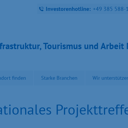
Investorenhotline:
+49 385 588-
fra­struk­tur, Tou­ris­mus und Ar­bei
ndort finden
Starke Branchen
Wir unterstütze
ationales Projekttref