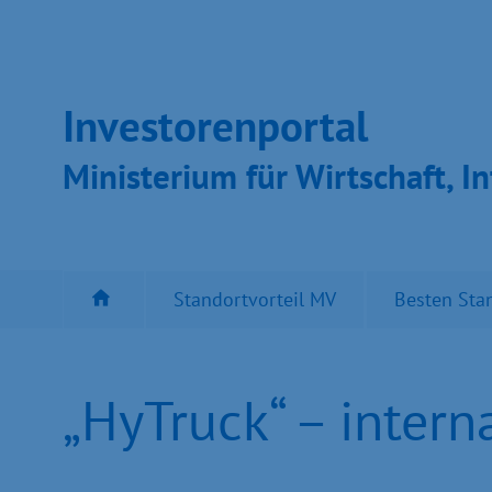
Inves­toren­por­tal
Ministeri­um für Wirt­schaft, In
Standortvorteil MV
Besten Sta
„HyTruck“ – intern