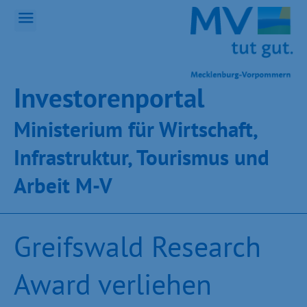
Inves­toren­por­tal
Ministeri­um für Wirt­schaft,
Infra­struk­tur, Tou­ris­mus und
Ar­beit M-V
Greifswald Research
Award verliehen