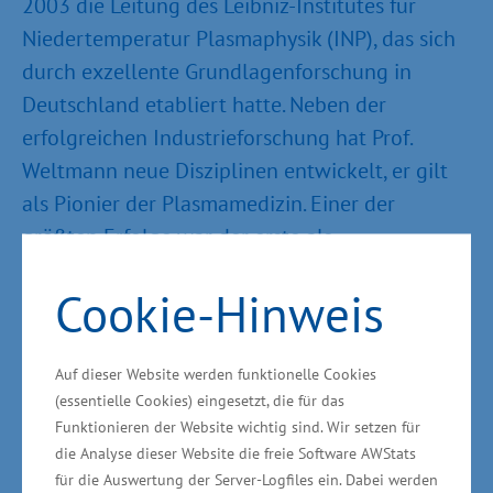
2003 die Leitung des Leibniz-Institutes für
Niedertemperatur Plasmaphysik (INP), das sich
durch exzellente Grundlagenforschung in
Deutschland etabliert hatte. Neben der
erfolgreichen Industrieforschung hat Prof.
Weltmann neue Disziplinen entwickelt, er gilt
als Pionier der Plasmamedizin. Einer der
größten Erfolge war der erste als
Medizinprodukt zugelassene Plasmajet zur
Cookie-Hinweis
Behandlung chronischer Wunden. „Mit großem
persönlichen Engagement hat Prof. Weltmann
die Einrichtung zu einem in der internationalen
Auf dieser Website werden funktionelle Cookies
Wissenschaft und Wirtschaft anerkannten
(essentielle Cookies) eingesetzt, die für das
Funktionieren der Website wichtig sind. Wir setzen für
Forschungsinstitut weiterentwickelt. Heute
die Analyse dieser Website die freie Software AWStats
beschäftigt das Institut rund 220 Mitarbeitende,
für die Auswertung der Server-Logfiles ein. Dabei werden