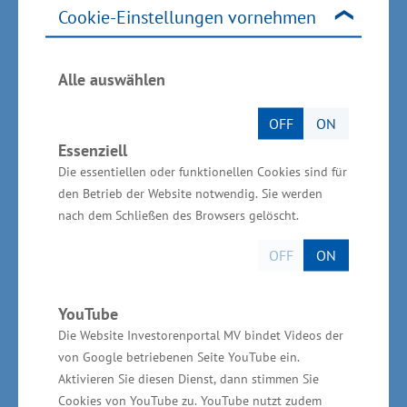
Frau Dr. Hoff hat sich mit der Identifizierung
Cookie-Einstellungen vornehmen
von Genen und deren Funktionsbestimmung
auseinandergesetzt. Unter Nutzung von AI-
Alle auswählen
basierter Software kann zum Beispiel eine
Schaderregerfrüherkennung in der
OFF
ON
Landwirtschaft erfolgen. Eine praktische
Essenziell
Umsetzung der Forschungen erfolgt bereits in
Die essentiellen oder funktionellen Cookies sind für
dem vom Bundesforschungsministerium
den Betrieb der Website notwendig. Sie werden
nach dem Schließen des Browsers gelöscht.
unterstützen Projekt ArtIFARM im Themenfeld
Biotechnologie. „Die Preisträgerin hat in den
OFF
ON
vergangenen Jahren durch ihre
wissenschaftliche Arbeit unter anderem dazu
YouTube
beigetragen, die Digitalisierung und Diagnostik
Die Website Investorenportal MV bindet Videos der
in der Betreuung zu verbessern“, sagte Meyer.
von Google betriebenen Seite YouTube ein.
Aktivieren Sie diesen Dienst, dann stimmen Sie
Cookies von YouTube zu. YouTube nutzt zudem