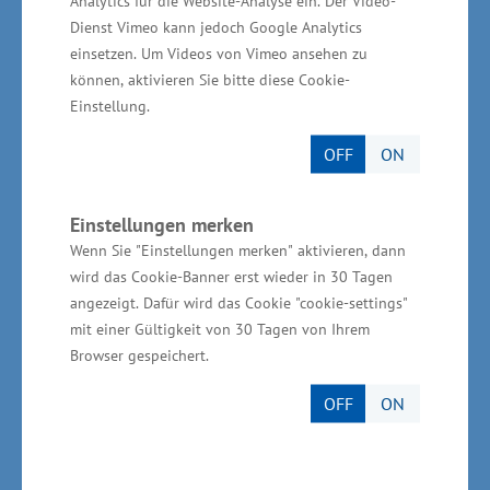
Analytics für die Website-Analyse ein. Der Video-
Innovation (FuEuI) in
Dienst Vimeo kann jedoch Google Analytics
Mecklenburg-Vorpommern
einsetzen. Um Videos von Vimeo ansehen zu
können, aktivieren Sie bitte diese Cookie-
Einstellung.
In Mecklenburg-Vorpommern stehen in der
aktuellen EU-Förderperiode 2021 – 2027 aus
OFF
ON
dem Europäischen Fonds für Regionale
Entwicklung (EFRE) rund 924 Millionen Euro
Einstellungen merken
zur Verfügung. Davon sollen 65 Prozent in das
Wenn Sie "Einstellungen merken" aktivieren, dann
Politikfeld 1 – ein intelligenteres Europa –
wird das Cookie-Banner erst wieder in 30 Tagen
angezeigt. Dafür wird das Cookie "cookie-settings"
fließen und davon allein in den Bereich der
mit einer Gültigkeit von 30 Tagen von Ihrem
wirtschaftsnahen Forschung - 266 Millionen
Browser gespeichert.
Euro. Die Mittel sollen wie folgt eingesetzt
OFF
ON
werden: Einzelbetriebliche FuE Förderung ca.
134 Millionen Euro,
Verbundforschungsförderung ca. 102 Millionen