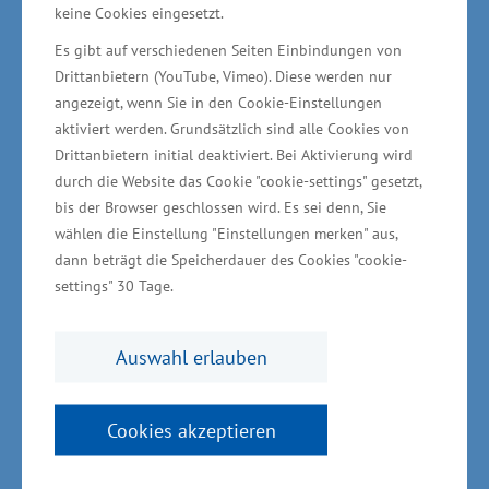
davon etwa 150 Wissenschaftlerinnen und
keine Cookies eingesetzt.
Wissenschaftler. Die Expansion sowie die
Es gibt auf verschiedenen Seiten Einbindungen von
fokussierte Ausrichtung auf
Drittanbietern (YouTube, Vimeo). Diese werden nur
anwendungsorientierte Forschung haben das
angezeigt, wenn Sie in den Cookie-Einstellungen
aktiviert werden. Grundsätzlich sind alle Cookies von
INP zu einer der führenden Einrichtungen im
Drittanbietern initial deaktiviert. Bei Aktivierung wird
Bereich der Plasmatechnologie gemacht“, sagte
durch die Website das Cookie "cookie-settings" gesetzt,
Meyer.
bis der Browser geschlossen wird. Es sei denn, Sie
wählen die Einstellung "Einstellungen merken" aus,
dann beträgt die Speicherdauer des Cookies "cookie-
Preisträgerin in der Kategorie „Junior Award“ ist
settings" 30 Tage.
Dr. Katharina Hoff, die derzeit als Privatdozentin
am Institut für Mathematik und Informatik der
Auswahl erlauben
Universität Greifswald tätig ist. Die
Auszeichnung wird für herausragende
Forschungsarbeiten im Bereich der
Cookies akzeptieren
anwendungsorientierten Forschung verliehen.