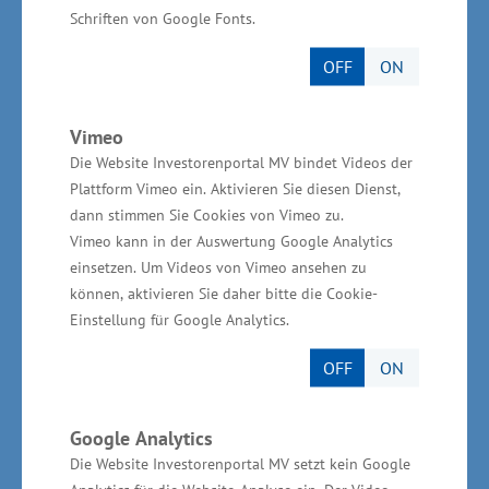
In seinem Festvortrag „Wie besteht
Schriften von Google Fonts.
Spitzenforschung in Deutschland im globalen
Wettbewerb? Ziele - Finanzierung - Umsetzung -
OFF
ON
Verwertung“ unterstrich Prof. Edward G.
Krubasik nachdrücklich die Bedeutung
Vimeo
hochrangiger Forschung und deren Transfer in
Die Website Investorenportal MV bindet Videos der
Plattform Vimeo ein. Aktivieren Sie diesen Dienst,
die Wirtschaft. Prof. Krubasik, TU München,
dann stimmen Sie Cookies von Vimeo zu.
Munich Institute of Robotics and Machine
Vimeo kann in der Auswertung Google Analytics
Intelligence, ist ehem. Mitglied des
einsetzen. Um Videos von Vimeo ansehen zu
Zentralvorstandes der Siemens AG und ehem.
können, aktivieren Sie daher bitte die Cookie-
Einstellung für Google Analytics.
Präsident der Deutschen Physikalischen
Gesellschaft.
OFF
ON
Informationen zur Förderung von
Google Analytics
Forschung, Entwicklung und
Die Website Investorenportal MV setzt kein Google