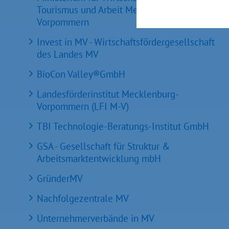
Tourismus und Arbeit Mecklenburg-
Vorpommern
Invest in MV - Wirtschaftsfördergesellschaft
des Landes MV
BioCon Valley®GmbH
Landesförderinstitut Mecklenburg-
Vorpommern (LFI M-V)
TBI Technologie-Beratungs-Institut GmbH
GSA - Gesellschaft für Struktur &
Arbeitsmarktentwicklung mbH
GründerMV
Nachfolgezentrale MV
Unternehmerverbände in MV