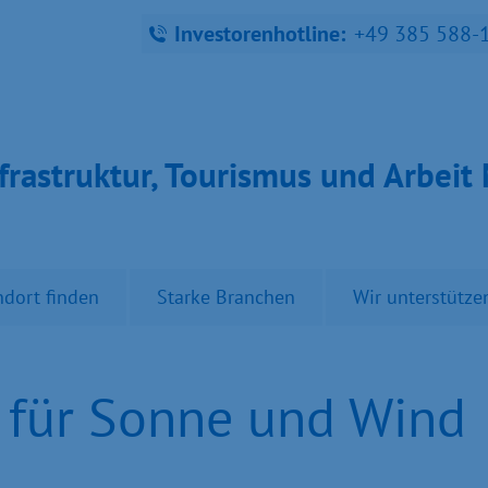
Investorenhotline:
+49 385 588-
fra­struk­tur, Tou­ris­mus und Ar­bei
ndort finden
Starke Branchen
Wir unterstütze
 für Sonne und Wind