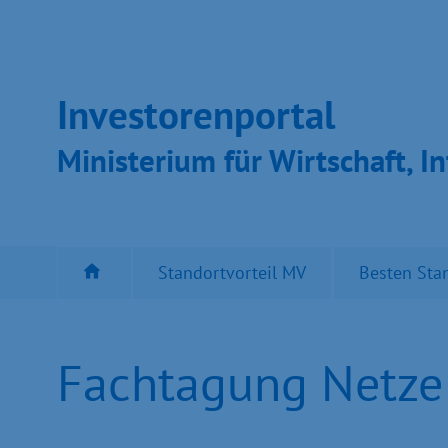
Inves­toren­por­tal
Ministeri­um für Wirt­schaft, In
Standortvorteil MV
Besten Sta
Fachtagung Netze