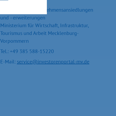
Referatsleiter Unternehmensansiedlungen
und –erweiterungen
Ministerium für Wirtschaft, Infrastruktur,
Tourismus und Arbeit Mecklenburg-
Vorpommern
Tel.: +49 385 588-15220
E-Mail:
service@investorenportal-mv.de