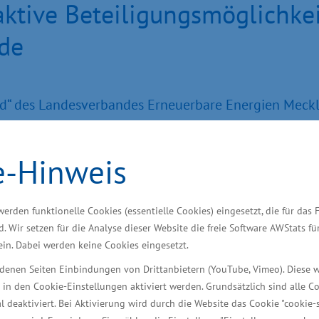
raktive Beteiligungsmöglichk
de
nd“ des Landesverbandes Erneuerbare Energien Mec
ten in Mecklenburg-Vorpommern für ein Vorantreiben 
er erneuerbaren Energien - und wir wollen das auch 
e-Hinweis
reits heute rechnerisch zu 100 Prozent aus erneuerb
andes in allen Sektoren – Strom, Wärme und Mobilitä
omplett klimaneutral werden. Wichtig ist: Nur mit A
werden funktionelle Cookies (essentielle Cookies) eingesetzt, die für das 
d. Wir setzen für die Analyse dieser Website die freie Software AWStats f
ligungsmöglichkeiten können neue Anlagen entstehen
 ein. Dabei werden keine Cookies eingesetzt.
uch attraktive Strompreise haben. Die Wertschöpfung
iedenen Seiten Einbindungen von Drittanbietern (YouTube, Vimeo). Diese 
ten“, sagte die Staatssekretärin im Ministerium für Wi
 in den Cookie-Einstellungen aktiviert werden. Grundsätzlich sind alle C
al deaktiviert. Bei Aktivierung wird durch die Website das Cookie "cookie-s