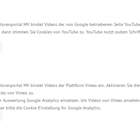
klenburg-Vorpommerns übergeben. Um diese Schlagz
gsteam personell aufgestockt“, sagte Jesse.
storenportal MV bindet Videos der von Google betriebenen Seite YouTube 
erung für den Ausbau der Stromnetze ist die Neugesta
t, dann stimmen Sie Cookies von YouTube zu. YouTube nutzt zudem Schri
tze aufgrund erneuerbarer Energien ausgebaut werden
rg-Vorpommern, sondern beispielsweise auch für Sch
 auf der Energieministerkonferenz eine faire Verte
esetzes wurden die Voraussetzungen geschaffen, diese
torenportal MV bindet Videos der Plattform Vimeo ein. Aktivieren Sie di
Anfang des Jahres ein Eckpunktepapier veröffentlich
ies von Vimeo zu.
s Wirtschaftsministerium hat den Prozess umfassend 
r Auswertung Google Analytics einsetzen. Um Videos von Vimeo ansehen
 die bereits ab dem 01. Januar 2025 zum Tragen komm
her bitte die Cookie-Einstellung für Google Analytics.
glichkeiten im Bürger- und Gemeinden