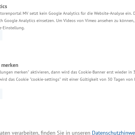
nz für den Ausbau erneuerbarer Energien bildet die 
ics
. In der Neufassung soll es eine stärkere Berücksi
torenportal MV setzt kein Google Analytics für die Website-Analyse ein. 
ente geben. Um dies umzusetzen, ist ein „Baukasten
h Google Analytics einsetzen. Um Videos von Vimeo ansehen zu können, 
egebenheiten angepasstes Beteiligungsinstrument ver
e-Einstellung.
r könnte insbesondere in Form von vergünstigten St
aft umgesetzt werden. „Die regionale Erzeugung von
eil wieder in die Gemeinden fließen und den Bürger
n merken
llungen merken" aktivieren, dann wird das Cookie-Banner erst wieder in 
wird das Cookie "cookie-settings" mit einer Gültigkeit von 30 Tagen von
Services
aten verarbeiten, finden Sie in unseren
Datenschutzhinwe
Kontakt für Investoren