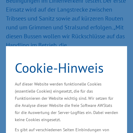
Bedingungen im Linienverkehr testen. Der erste
Einsatz wird auf der Langstrecke zwischen
Tribsees und Sanitz sowie auf kürzeren Routen
rund um Grimmen und Stralsund erfolgen. „Mit
diesen Bussen wollen wir Rückschlüsse auf das
Handling im Betrieb, die
Werkstattanforderungen und die langfristigen
Cookie-Hinweis
Betriebskosten ziehen. Sie sind ein wichtiger
Baustein für die Antriebswende in unserer
Region“, erklärte Ulrich Sehl, Geschäftsführer
Auf dieser Website werden funktionelle Cookies
der VVR.
(essentielle Cookies) eingesetzt, die für das
Funktionieren der Website wichtig sind. Wir setzen für
Die kommunale Verkehrsgesellschaft konnte
die Analyse dieser Website die freie Software AWStats
für die Auswertung der Server-Logfiles ein. Dabei werden
die drei Gebrauchtfahrzeuge des
keine Cookies eingesetzt.
portugiesischen Herstellers CaetanoBus über
Es gibt auf verschiedenen Seiten Einbindungen von
den Kooperationspartner hyfuels GmbH