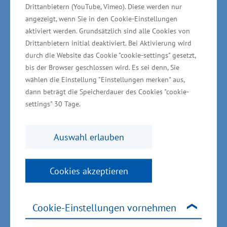
Drittanbietern (YouTube, Vimeo). Diese werden nur
erwerben. Ein Bus hatte sich bereits vor einem
angezeigt, wenn Sie in den Cookie-Einstellungen
Jahr im ersten Probebetrieb in der Region
aktiviert werden. Grundsätzlich sind alle Cookies von
Drittanbietern initial deaktiviert. Bei Aktivierung wird
zwischen Greifswald und Sanitz bewährt.
durch die Website das Cookie "cookie-settings" gesetzt,
Aktuell in Prüfung ist die Beschaffung weiterer
bis der Browser geschlossen wird. Es sei denn, Sie
Brennstoffzellen-Busse im Rahmen des
wählen die Einstellung "Einstellungen merken" aus,
HyPerformer-Projektes des Landkreises
dann beträgt die Speicherdauer des Cookies "cookie-
settings" 30 Tage.
Vorpommern-Rügen. Das HyPerfprmer-Projekt
des Landkreises verfolgt den Aufbau einer
zentralen Wasserstofferzeugungs-, Verteil- und
Auswahl erlauben
Verbraucherinfrastruktur mit Unterstützung von
Bundesfördermitteln in Vorpommern-Rügen.
Cookies akzeptieren
Komfortabel und geräuscharm unterwegs
Cookie-Einstellungen vornehmen
Die modernen Niederflurbusse verfügen jeweils