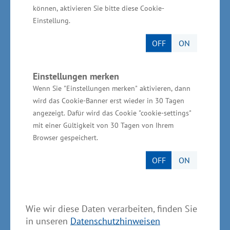
können, aktivieren Sie bitte diese Cookie-
zehn Minuten. Künftig werden auch alternative
Einstellung.
Betankungskonzepte erprobt, um die
notwendigen Rückkopplungen für den
OFF
ON
Realbetrieb zu erhalten.
Einstellungen merken
Zusätzlich zu den neuen Bussen mit
Wenn Sie "Einstellungen merken" aktivieren, dann
umweltfreundlicher
wird das Cookie-Banner erst wieder in 30 Tagen
angezeigt. Dafür wird das Cookie "cookie-settings"
Brennstoffzellentechnologie betreibt die VVR
mit einer Gültigkeit von 30 Tagen von Ihrem
auf der Insel Rügen bereits fünf Elektrobusse.
Browser gespeichert.
„Der Landkreis bereitet sich so schrittweise vor,
OFF
ON
um die Herausforderungen der Energiewende
zu meistern und die Zukunft der Mobilität
nachhaltig zu gestalten“, betonte Ulrich Sehl.
Wie wir diese Daten verarbeiten, finden Sie
Das Bedienungsgebiet der VVR ist hinsichtlich
in unseren
Datenschutzhinweisen