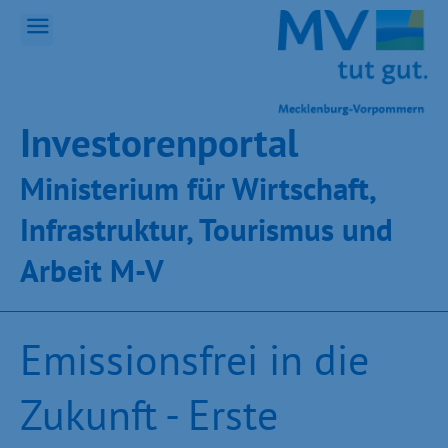
Inves­toren­por­tal
Ministeri­um für Wirt­schaft,
Infra­struk­tur, Tou­ris­mus und
Ar­beit M-V
Emissionsfrei in die
Zukunft - Erste