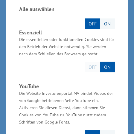
über 37 Sitzplätze, 39 Stehplätze, zwei
Alle auswählen
Klappsitze und einen Rollstuhlstellplatz sowie
über eine innovative Klimaanlage mit
OFF
ON
Essenziell
Wärmepumpe und wichtige Sicherheitstechnik.
Die essentiellen oder funktionellen Cookies sind für
Das betrifft beispielsweise Wasserstoff-Leck-
den Betrieb der Website notwendig. Sie werden
und Crash-Sensoren, die im Falle eines Unfalls
nach dem Schließen des Browsers gelöscht.
den Wasserstoffstrom unterbrechen sowie
OFF
ON
Abbiegeassistenten für einen sicheren
Straßenverkehr. Die komfortablen Fahrzeuge
YouTube
verkehren darüber hinaus vibrations- und
Die Website Investorenportal MV bindet Videos der
geräuscharm. Zu erkennen ist der nun erste in
von Google betriebenen Seite YouTube ein.
Betrieb genommene Wasserstoff-Bus auch
Aktivieren Sie diesen Dienst, dann stimmen Sie
schon von weitem an seinem blauen
Cookies von YouTube zu. YouTube nutzt zudem
„Wasserdesign“, auf dem auch für die
Schriften von Google Fonts.
umweltfreundliche Antriebswende und den