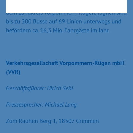
Ausdehnung und Grenzen nahezu identisch mit
dem Landkreis Vorpommern-Rügen. Täglich sind
bis zu 200 Busse auf 69 Linien unterwegs und
befördern ca. 16,3 Mio. Fahrgäste im Jahr.
Verkehrsgesellschaft Vorpommern-Rügen mbH
(VVR)
Geschäftsführer: Ulrich Sehl
Pressesprecher: Michael Lang
Zum Rauhen Berg 1, 18507 Grimmen