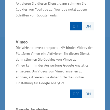
Aktivieren Sie diesen Dienst, dann stimmen Sie
Cookies von YouTube zu. YouTube nutzt zudem
Schriften von Google Fonts.
OFF
ON
Vimeo
Partner im Land
Die Website Investorenportal MV bindet Videos der
Plattform Vimeo ein. Aktivieren Sie diesen Dienst,
dann stimmen Sie Cookies von Vimeo zu.
Ministerium für Wirtschaft, Infrastruktur,
Vimeo kann in der Auswertung Google Analytics
Tourismus und Arbeit Mecklenburg-Vorpommern
einsetzen. Um Videos von Vimeo ansehen zu
Invest in MV - Wirtschaftsfördergesellschaft des
können, aktivieren Sie daher bitte die Cookie-
Landes MV
Einstellung für Google Analytics.
BioCon Valley®GmbH
OFF
ON
Landesförderinstitut Mecklenburg-Vorpommern
(LFI M-V)
Google Analytics