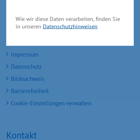
Einheitlicher Ansprechpartner
MV Serviceportal
Wie wir diese Daten verarbeiten, finden Sie
in unseren
Datenschutzhinweisen
Aktuelle Broschüren und Downloads
Aktuelle Meldungen
Impressum
Datenschutz
Bildnachweis
Barrierefreiheit
Cookie-Einstellungen verwalten
Kontakt