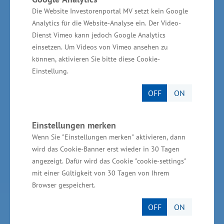
Die Website Investorenportal MV setzt kein Google
TBI Technologie-Beratungs-Institut GmbH
Analytics für die Website-Analyse ein. Der Video-
GSA - Gesellschaft für Struktur &
Dienst Vimeo kann jedoch Google Analytics
Arbeitsmarktentwicklung mbH
einsetzen. Um Videos von Vimeo ansehen zu
können, aktivieren Sie bitte diese Cookie-
GründerMV
Einstellung.
Nachfolgezentrale MV
OFF
ON
Unternehmerverbände in MV
Wirtschaftsnahe Institutionen und Kammern des
Einstellungen merken
Landes MV
Wenn Sie "Einstellungen merken" aktivieren, dann
wird das Cookie-Banner erst wieder in 30 Tagen
angezeigt. Dafür wird das Cookie "cookie-settings"
mit einer Gültigkeit von 30 Tagen von Ihrem
Services
Browser gespeichert.
OFF
ON
Kontakt für Investoren