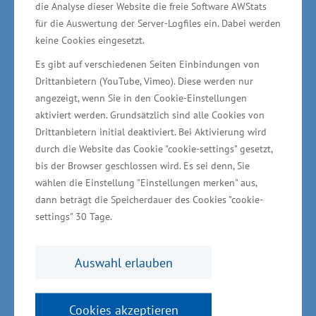
die Analyse dieser Website die freie Software AWStats
ist. Der Handlungsdruck auf die
für die Auswertung der Server-Logfiles ein. Dabei werden
Bundesregierung ist inzwischen enorm. Es
keine Cookies eingesetzt.
braucht jetzt endlich klare und einheitliche
Es gibt auf verschiedenen Seiten Einbindungen von
Maßnahmen für einen Wirtschaftsaufschwung.
Drittanbietern (YouTube, Vimeo). Diese werden nur
angezeigt, wenn Sie in den Cookie-Einstellungen
Zwei nicht miteinander abgestimmte
aktiviert werden. Grundsätzlich sind alle Cookies von
Wirtschaftsgipfel an einem einzigen Tag, das ist
Drittanbietern initial deaktiviert. Bei Aktivierung wird
offensichtlich kontraproduktiv und erinnert
durch die Website das Cookie "cookie-settings" gesetzt,
stark an einen Streit um den besten Platz auf
bis der Browser geschlossen wird. Es sei denn, Sie
wählen die Einstellung "Einstellungen merken" aus,
dem Klassenfoto.“
dann beträgt die Speicherdauer des Cookies "cookie-
settings" 30 Tage.
Nach aktuellen Angaben der Bundesagentur für
Arbeit lag die Arbeitslosenquote in
Auswahl erlauben
Mecklenburg-Vorpommern im Oktober 2024
bei 7,6 Prozent. Im Vergleich zum Vormonat
Cookies akzeptieren
waren 640 Personen weniger arbeitslos