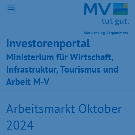
Inves­toren­por­tal
Ministeri­um für Wirt­schaft,
Infra­struk­tur, Tou­ris­mus und
Ar­beit M-V
Arbeitsmarkt Oktober
2024