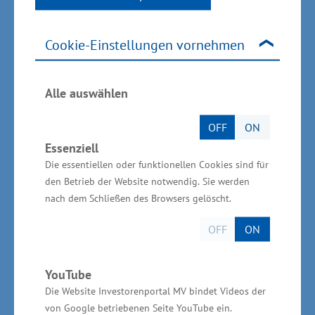
gemeldet (minus 1,0 Prozent). Die Zahl der
Arbeitslosen beläuft sich damit auf 62.100.
Cookie-Einstellungen vornehmen
Verglichen mit dem Vorjahresmonat ist die Zahl
um 1.600 oder 2,6 Prozent angestiegen.
Alle auswählen
Reinhard Meyer: „Die übliche Herbstbelebung
am Arbeitsmarkt zeigt sich auch im Oktober.
OFF
ON
Davon profitieren nahezu alle Gruppen, also
Essenziell
Jüngere unter 25, Frauen und Männer und
Die essentiellen oder funktionellen Cookies sind für
den Betrieb der Website notwendig. Sie werden
Ausländer.“
nach dem Schließen des Browsers gelöscht.
Die Personalnachfrage ist im Vergleich zum
OFF
ON
Vorjahr relativ deutlich gesunken. Derzeit sind
15.000 offene sozialversicherungspflichtige
YouTube
Stellen gemeldet. Das ist ein Minus von 11,5
Die Website Investorenportal MV bindet Videos der
Prozent zum Vorjahresmonat.
von Google betriebenen Seite YouTube ein.