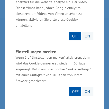
Analytics für die Website-Analyse ein. Der Video-
Dienst Vimeo kann jedoch Google Analytics
einsetzen. Um Videos von Vimeo ansehen zu
können, aktivieren Sie bitte diese Cookie-
Einstellung.
Partner im Land
OFF
ON
Ministerium für Wirtschaft, Infrastruktur,
Tourismus und Arbeit Mecklenburg-Vorpommern
Einstellungen merken
Invest in MV - Wirtschaftsfördergesellschaft des
Wenn Sie "Einstellungen merken" aktivieren, dann
Landes MV
wird das Cookie-Banner erst wieder in 30 Tagen
angezeigt. Dafür wird das Cookie "cookie-settings"
BioCon Valley®GmbH
mit einer Gültigkeit von 30 Tagen von Ihrem
Browser gespeichert.
Landesförderinstitut Mecklenburg-Vorpommern
(LFI M-V)
OFF
ON
TBI Technologie-Beratungs-Institut GmbH
GSA - Gesellschaft für Struktur &