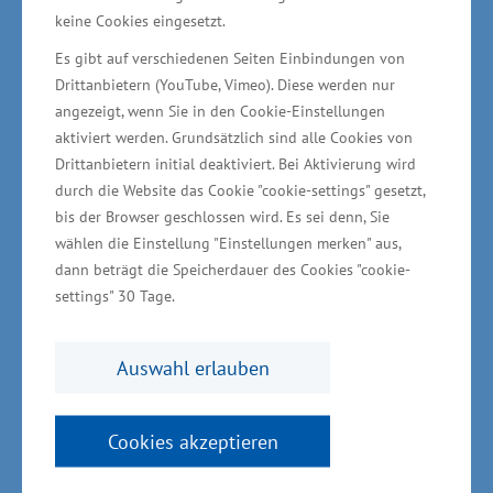
Vorpommern aufzuzeigen“, sagte der Minister
keine Cookies eingesetzt.
für Wirtschaft, Infrastruktur, Tourismus und
Es gibt auf verschiedenen Seiten Einbindungen von
Arbeit Reinhard Meyer.
Drittanbietern (YouTube, Vimeo). Diese werden nur
angezeigt, wenn Sie in den Cookie-Einstellungen
Vor Ort waren 154 Ausstellerinnen und
aktiviert werden. Grundsätzlich sind alle Cookies von
Drittanbietern initial deaktiviert. Bei Aktivierung wird
Aussteller (Unternehmen, Hochschulen und
durch die Website das Cookie "cookie-settings" gesetzt,
Institutionen) aus ganz Mecklenburg-
bis der Browser geschlossen wird. Es sei denn, Sie
Vorpommern präsent und stellten über 500
wählen die Einstellung "Einstellungen merken" aus,
Berufe, Studiengänge und Praktika auf rund
dann beträgt die Speicherdauer des Cookies "cookie-
settings" 30 Tage.
6.000 Quadratmeter Ausstellungsfläche vor.
Erstmals gab es auf der Messe eine
Sonderfläche zum Thema Maritime Wirtschaft,
Auswahl erlauben
auf der über 20 Unternehmen aus den
Bereichen Schifffahrt, Schiffbau,
Cookies akzeptieren
Hafenwirtschaft und Meerestechnik