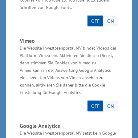
Mitglieder des Vereins (u.a. BA Rostock, HWK
Schriften von Google Fonts.
OMV, Ostseezeitung, Uni Rostock, WIRO,
DEHOGA und IHK Rostock) sind Unternehmen
OFF
ON
und Privatpersonen aus Mecklenburg-
Vorpommern, die seit vielen Jahren als
Vimeo
Konsortium der JOBFACTORY
Die Website Investorenportal MV bindet Videos der
zusammenarbeiten. Aufgrund des Engagements
Plattform Vimeo ein. Aktivieren Sie diesen Dienst,
dann stimmen Sie Cookies von Vimeo zu.
des Konsortiumsmitgliedes Rostocker
Vimeo kann in der Auswertung Google Analytics
Straßenbahn AG (und den Partnern DB Regio
einsetzen. Um Videos von Vimeo ansehen zu
AG, rebus Regionalbus Rostock GmbH, Weiße
können, aktivieren Sie daher bitte die Cookie-
Flotte GmbH und der VVW Verkehrsverbund
Einstellung für Google Analytics.
Warnow GmbH) konnten Besucherinnen und
OFF
ON
Besucher kostenfrei zur JOBFACTORY anreisen.
Google Analytics
Die Website Investorenportal MV setzt kein Google