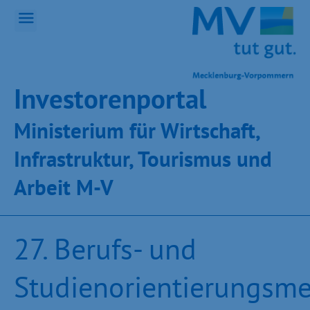
Inves­toren­por­tal
Ministeri­um für Wirt­schaft,
Infra­struk­tur, Tou­ris­mus und
Ar­beit M-V
27. Berufs- und
Studienorientierungsm