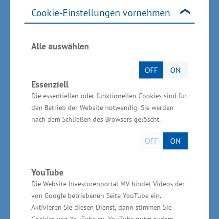
Berufsbilder und Karrierechancen vorstellten.
Cookie-Einstellungen vornehmen
„Die maritime Industrie ist mit ihren Werften
sowie maritimen Zulieferern und Dienstleistern
einschließlich der Meeres- und Offshore-Technik
Alle auswählen
ein wichtiger industrieller Kern und von hoher
OFF
ON
strategischer Bedeutung. Die Branche leistet
Essenziell
einen zentralen Beitrag für die Energiewende,
Die essentiellen oder funktionellen Cookies sind für
für die Nutzung der Offshore-Windenergie und
den Betrieb der Website notwendig. Sie werden
für nachhaltigen Klimaschutz. Dafür brauchen
nach dem Schließen des Browsers gelöscht.
wir gut ausgebildete Fachkräfte und engagierte
OFF
ON
junge Menschen, die einen Ausbildungsplatz in
diesen Zukunftsberufen suchen“, sagte Meyer.
YouTube
Die Website Investorenportal MV bindet Videos der
Die jährliche stattfindende Messe wird getragen
von Google betriebenen Seite YouTube ein.
und organisiert vom JOBFACTORY e. V.. Die
Aktivieren Sie diesen Dienst, dann stimmen Sie
Cookies von YouTube zu. YouTube nutzt zudem