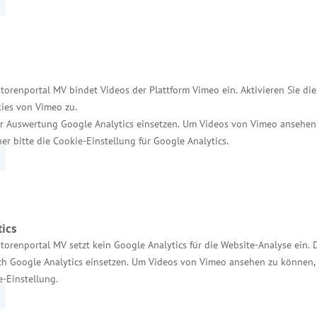
 Reise die hohe Bedeutung des Ausbaus der erneuerb
ichkeiten.
torenportal MV bindet Videos der Plattform Vimeo ein. Aktivieren Sie di
ies von Vimeo zu.
r Auswertung Google Analytics einsetzen. Um Videos von Vimeo ansehen
Deutschland in Bezug auf erneuerbare Energien. Das 
her bitte die Cookie-Einstellung für Google Analytics.
einer Küstenlage bietet Mecklenburg-Vorpommern zu
zt sich aktiv für den Ausbau erneuerbarer Energien 
ics
torenportal MV setzt kein Google Analytics für die Website-Analyse ein. 
h Google Analytics einsetzen. Um Videos von Vimeo ansehen zu können, 
e-Einstellung.