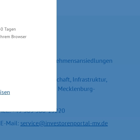
Kontakt
30 Tagen
 Ihrem Browser
Ralf Sippel
Referatsleiter Unternehmensansiedlungen
und –erweiterungen
Ministerium für Wirtschaft, Infrastruktur,
Tourismus und Arbeit Mecklenburg-
isen
Vorpommern
Tel.: +49 385 588-15220
E-Mail:
service@investorenportal-mv.de