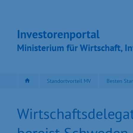
Inves­toren­por­tal
Ministeri­um für Wirt­schaft, In
Standortvorteil MV
Besten Sta
Wirtschaftsdeleg
bereist Schweden