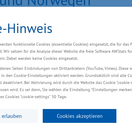
ausbauen und Impulse für M
e-Hinweis
werden funktionelle Cookies (essentielle Cookies) eingesetzt, die für das 
hard Meyer wird vom 16.10. bis 20.10.2023 eine ein
d. Wir setzen für die Analyse dieser Website die freie Software AWStats f
tschaftsdelegation aus Mecklenburg-Vorpommern. Das
 ein. Dabei werden keine Cookies eingesetzt.
 Zusammenarbeit im Bereich der erneuerbaren Energie
iedenen Seiten Einbindungen von Drittanbietern (YouTube, Vimeo). Diese 
 in den Cookie-Einstellungen aktiviert werden. Grundsätzlich sind alle C
heit, um die Zusammenarbeit zwischen Mecklenburg-
al deaktiviert. Bei Aktivierung wird durch die Website das Cookie "cookie-s
ssen wird. Es sei denn, Sie wählen die Einstellung "Einstellungen merken
und weiter auszubauen“, sagte der Wirtschafts- und 
es Cookies "cookie-settings" 30 Tage.
 erlauben
Cookies akzeptieren
als zehn Unternehmen und Projekte mit Innovation
n Energien und Nachhaltigkeit tätig sind. Dabei wird 