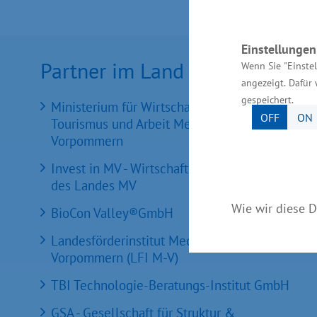
Einstellunge
Partner im Land
Wenn Sie "Einste
angezeigt. Dafür 
gespeichert.
Ministerium für Wirtschaft, Infrastruktur,
OFF
ON
Tourismus und Arbeit Mecklenburg-
Vorpommern
Invest in MV - Wirtschaftsfördergesellschaft
des Landes MV
Wie wir diese D
BioCon Valley®GmbH
Landesförderinstitut Mecklenburg-
Vorpommern (LFI M-V)
TBI Technologie-Beratungs-Institut GmbH
GSA - Gesellschaft für Struktur &