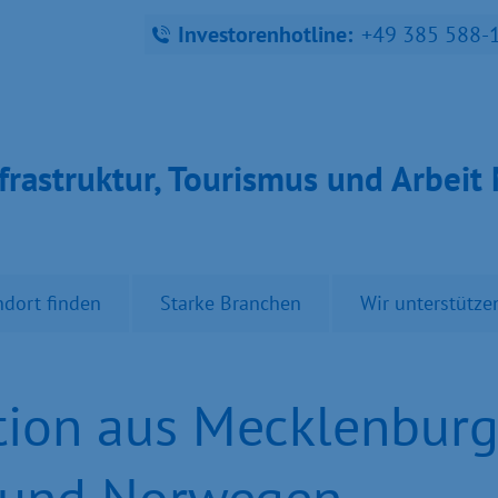
Investorenhotline:
+49 385 588-
fra­struk­tur, Tou­ris­mus und Ar­bei
ndort finden
Starke Branchen
Wir unterstütze
ation aus Mecklenbu
 und Norwegen