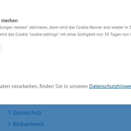
n merken
Services
llungen merken" aktivieren, dann wird das Cookie-Banner erst wieder in 
wird das Cookie "cookie-settings" mit einer Gültigkeit von 30 Tagen von
Kontakt für Investoren
Einheitlicher Ansprechpartner
MV Serviceportal
Aktuelle Broschüren und Downloads
aten verarbeiten, finden Sie in unseren
Datenschutzhinwe
Aktuelle Meldungen
Impressum
Datenschutz
Bildnachweis