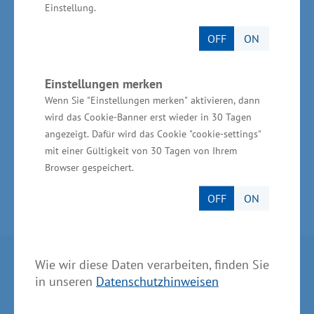
Einstellung.
an den gesamtwirtschaftlichen Eckdaten
können dem Handwerk in Mecklenburg-
OFF
ON
Vorpommern etwa 10 Prozent der
Bruttowertschöpfung, rund 14 Prozent der
Einstellungen merken
Erwerbstätigen und etwa 25 Prozent des
Wenn Sie "Einstellungen merken" aktivieren, dann
wird das Cookie-Banner erst wieder in 30 Tagen
Ausbildungsmarktes zugerechnet werden.
angezeigt. Dafür wird das Cookie "cookie-settings"
mit einer Gültigkeit von 30 Tagen von Ihrem
Browser gespeichert.
OFF
ON
Wie wir diese Daten verarbeiten, finden Sie
Partner im Land
in unseren
Datenschutzhinweisen
Ministerium für Wirtschaft, Infrastruktur,