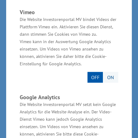
sich im Ergebnis aber immer. Denn: Eine
Investition in Weiterbildung und Qualifizierung
Vimeo
ist die Basis für die weitere berufliche
Die Website Investorenportal MV bindet Videos der
Plattform Vimeo ein. Aktivieren Sie diesen Dienst,
Entwicklung. Mecklenburg-Vorpommern und
dann stimmen Sie Cookies von Vimeo zu.
besonders auch das Handwerk braucht gut
Vimeo kann in der Auswertung Google Analytics
ausgebildete Fachkräfte“, sagte Mecklenburg-
einsetzen. Um Videos von Vimeo ansehen zu
Vorpommerns Wirtschafts- und Arbeitsminister
können, aktivieren Sie daher bitte die Cookie-
Einstellung für Google Analytics.
Reinhard Meyer abschließend.
OFF
ON
Handwerk in Mecklenburg-Vorpommern
Google Analytics
In Mecklenburg-Vorpommern gibt es derzeit
Die Website Investorenportal MV setzt kein Google
knapp 20.000 Handwerksbetriebe mit rund
Analytics für die Website-Analyse ein. Der Video-
100.000 Beschäftigten und circa 6.000
Dienst Vimeo kann jedoch Google Analytics
Lehrlingen. Sie erwirtschaften einen jährlichen
einsetzen. Um Videos von Vimeo ansehen zu
können, aktivieren Sie bitte diese Cookie-
Umsatz von rund 9 Milliarden Euro. Gemessen