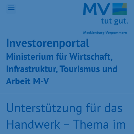
Inves­toren­por­tal
Ministeri­um für Wirt­schaft,
Infra­struk­tur, Tou­ris­mus und
Ar­beit M-V
Unterstützung für das
Handwerk – Thema im