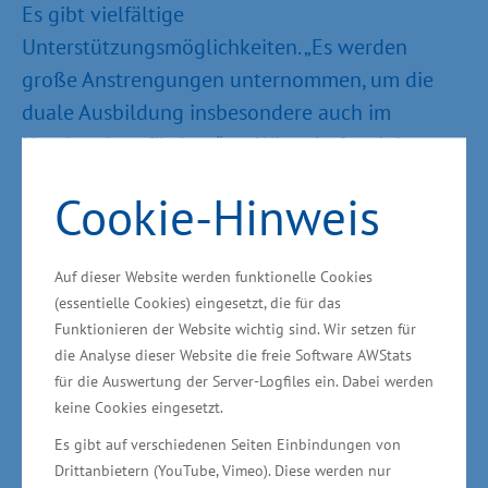
Es gibt vielfältige
Unterstützungsmöglichkeiten. „Es werden
große Anstrengungen unternommen, um die
duale Ausbildung insbesondere auch im
Handwerk zu fördern“, so Wirtschaftsminister
Meyer weiter. Als Beispiel nannte der Minister
Cookie-Hinweis
unter anderem die Überbetriebliche
Lehrlingsunterweisung (ÜLU) im Handwerk zur
Stärkung der Ausbildungsqualität im dualen
Auf dieser Website werden funktionelle Cookies
(essentielle Cookies) eingesetzt, die für das
System der beruflichen Bildung;
Funktionieren der Website wichtig sind. Wir setzen für
Fahrtkostenzuschüsse bei auswärtiger
die Analyse dieser Website die freie Software AWStats
Unterkunft; das Azubi-Ticket, um möglichst
für die Auswertung der Server-Logfiles ein. Dabei werden
preiswert den Ausbildungsort zu erreichen oder
keine Cookies eingesetzt.
auch die Nachfolgezentrale zur Unterstützung
Es gibt auf verschiedenen Seiten Einbindungen von
des Generationenwechsels.
Drittanbietern (YouTube, Vimeo). Diese werden nur