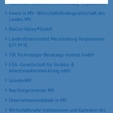
Tourismus und Arbeit Mecklenburg-Vorpommern
Invest in MV - Wirtschaftsfördergesellschaft des
Landes MV
BioCon Valley®GmbH
Landesförderinstitut Mecklenburg-Vorpommern
(LFI M-V)
TBI Technologie-Beratungs-Institut GmbH
GSA - Gesellschaft für Struktur &
Arbeitsmarktentwicklung mbH
GründerMV
Nachfolgezentrale MV
Unternehmerverbände in MV
Wirtschaftsnahe Institutionen und Kammern des