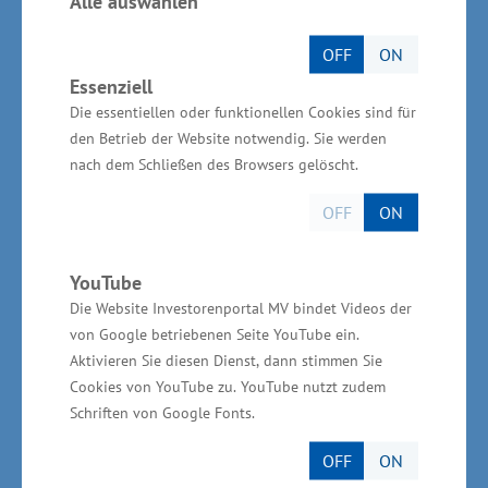
Alle auswählen
Meister-Absolventinnen und Absolventen mit
insgesamt rund 2,58 Millionen Euro „Meister-
OFF
ON
Extra“ prämiert.
Essenziell
Die essentiellen oder funktionellen Cookies sind für
Die Meisterprämie beinhaltet einen einmaligen
den Betrieb der Website notwendig. Sie werden
nicht rückzahlbaren Zuschuss in Höhe von
nach dem Schließen des Browsers gelöscht.
7.500 Euro als Unterstützung zum
OFF
ON
Lebensunterhalt. Handwerks- und
Industriemeister erhalten diese, wenn sie
YouTube
erstmalig eine Existenz durch Übernahme eines
Die Website Investorenportal MV bindet Videos der
Unternehmens gründen. Seit 2015 wurden 170
von Google betriebenen Seite YouTube ein.
„Meisterprämien“ in Höhe von rund 1,2
Aktivieren Sie diesen Dienst, dann stimmen Sie
Cookies von YouTube zu. YouTube nutzt zudem
Millionen Euro ausgereicht. „Der Weg zu einem
Schriften von Google Fonts.
Meistertitel oder einer Fachqualifikation kann
manchmal steinig und aufwendig sein, lohnt
OFF
ON