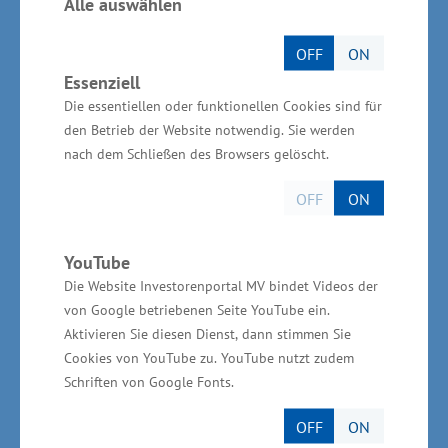
über 60.000 Übernachtungen.
Alle auswählen
Zertifikate: Ausbau des
OFF
ON
Essenziell
Qualitätstourismus in
Die essentiellen oder funktionellen Cookies sind für
Mecklenburg-Vorpommern
den Betrieb der Website notwendig. Sie werden
nach dem Schließen des Browsers gelöscht.
Ableitend aus den Zielvorgaben in der
OFF
ON
Landestourismuskonzeption, in der dem
Qualitätstourismus ein hoher Stellenwert
YouTube
zugewiesen wird, engagiert sich der
Die Website Investorenportal MV bindet Videos der
Tourismusverband Mecklenburg-Vorpommern
von Google betriebenen Seite YouTube ein.
Aktivieren Sie diesen Dienst, dann stimmen Sie
beim Ausbau hochwertiger und inklusiver
Cookies von YouTube zu. YouTube nutzt zudem
Angebote. Ein Indikator für
Schriften von Google Fonts.
familienfreundlichen Urlaub beispielsweise ist
das seit 2005 vom Tourismusverband
OFF
ON