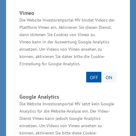
Mecklenburg-Vorpommern vergebene
Qualitätssiegel „Familienurlaub MV – Geprüfte
Vimeo
Die Website Investorenportal MV bindet Videos der
Qualität“
, das inzwischen 90 Beherbergungs-,
Plattform Vimeo ein. Aktivieren Sie diesen Dienst,
Gastronomie- und Erlebnisbetriebe sowie
dann stimmen Sie Cookies von Vimeo zu.
Tourismusorte im Land tragen. Sechs Betriebe
Vimeo kann in der Auswertung Google Analytics
sind im letzten Jahr neu dabei, darunter das
einsetzen. Um Videos von Vimeo ansehen zu
können, aktivieren Sie daher bitte die Cookie-
Kunstmuseum in Schwaan, das Familien- und
Einstellung für Google Analytics.
Inklusionshotel Querleben in Mirow sowie das
Beech Resort Fleesensee in Göhren-Lebbin.
OFF
ON
Weitere Informationen:
www.auf-nach-
Google Analytics
mv.de/familie/zertifizierter-familienurlaub
Die Website Investorenportal MV setzt kein Google
Analytics für die Website-Analyse ein. Der Video-
Urlauber mit Einschränkungen finden zwischen
Dienst Vimeo kann jedoch Google Analytics
einsetzen. Um Videos von Vimeo ansehen zu
Ostsee und Seenplatte
97 Betriebe
mit dem
können, aktivieren Sie bitte diese Cookie-