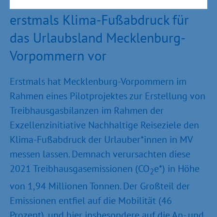
Landestourismusverband stellt
erstmals Klima-Fußabdruck für
das Urlaubsland Mecklenburg-
Vorpommern vor
Erstmals hat Mecklenburg-Vorpommern im
Rahmen eines Pilotprojektes zur Erstellung von
Treibhausgasbilanzen im Rahmen der
Exzellenzinitiative Nachhaltige Reiseziele den
Klima-Fußabdruck der Urlauber*innen in MV
messen lassen. Demnach verursachten diese
2021 Treibhausgasemissionen (CO
e*) in Höhe
2
von 1,94 Millionen Tonnen. Der Großteil der
Emissionen entfiel auf die Mobilität (46
Prozent), und hier insbesondere auf die An- und