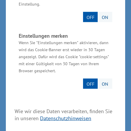
Siegel „Reisen für Alle“
, der bundesweit
Einstellung.
gültigen Kennzeichnung für Barrierefreiheit.
OFF
ON
Neu dabei sind unter anderem die
Tourismusinformation im Ostseeheilbad Zingst
sowie das Stadtmuseum in Güstrow. Ausblick:
Einstellungen merken
Wenn Sie "Einstellungen merken" aktivieren, dann
Güstrow
wird noch im ersten Quartal dieses
wird das Cookie-Banner erst wieder in 30 Tagen
Jahres
die erste barrierefreie Gemeinde in
angezeigt. Dafür wird das Cookie "cookie-settings"
Mecklenburg-Vorpommern
. In der Barlachstadt
mit einer Gültigkeit von 30 Tagen von Ihrem
gibt es elf Betriebe, die das Siegel „Reisen für
Browser gespeichert.
Alle“ tragen. Höhepunkt im Bereich
OFF
ON
Barrierefreiheit wird auch die zweite Auflage
des
Inklusionsfestivals
„all inklusiv“
, das vom
24. bis 26. August 2023 in Rostock veranstaltet
Wie wir diese Daten verarbeiten, finden Sie
wird.
in unseren
Datenschutzhinweisen