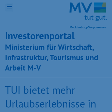
Inves­toren­por­tal
Ministeri­um für Wirt­schaft,
Infra­struk­tur, Tou­ris­mus und
Ar­beit M-V
TUI bietet mehr
Urlaubserlebnisse in