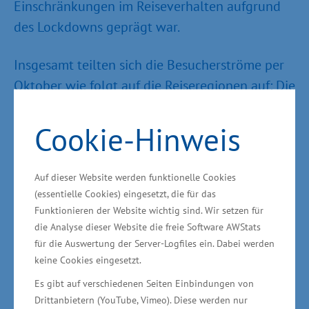
Einschränkungen im Reiseverhalten aufgrund
des Lockdowns geprägt war.
Insgesamt teilten sich die Besucherströme per
Oktober wie folgt auf die Reiseregionen auf: Die
meisten Besucher zählten mit 8,5 Millionen
Übernachtungen (+31 Prozent) die
Cookie-Hinweis
Mecklenburgische Ostseeküste und mit rund
sechs Millionen Übernachtungen (+18 Prozent)
Auf dieser Website werden funktionelle Cookies
die Insel Rügen. Es folgen die Insel Usedom (5,2
(essentielle Cookies) eingesetzt, die für das
Millionen Übernachtungen; +18 Prozent), die
Funktionieren der Website wichtig sind. Wir setzen für
die Analyse dieser Website die freie Software AWStats
Mecklenburgische Seenplatte (4,0 Millionen
für die Auswertung der Server-Logfiles ein. Dabei werden
Übernachtungen; +17 Prozent) und die
keine Cookies eingesetzt.
Halbinsel Fischland-Darß-Zingst (2,9 Millionen
Es gibt auf verschiedenen Seiten Einbindungen von
Übernachtungen; +15 Prozent). Auf dem
Drittanbietern (YouTube, Vimeo). Diese werden nur