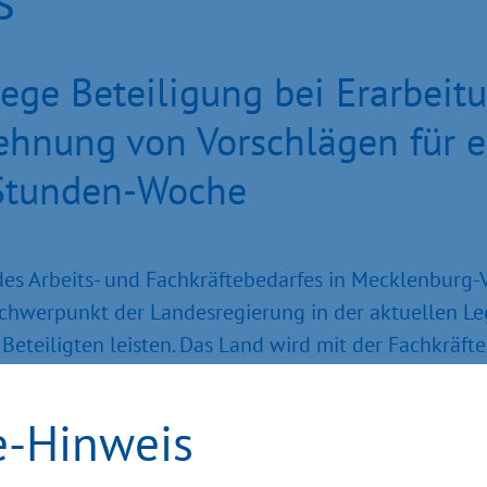
ege Beteiligung bei Erarbeit
lehnung von Vorschlägen für 
-Stunden-Woche
des Arbeits- und Fachkräftebedarfes in Mecklenburg-
Schwerpunkt der Landesregierung in der aktuellen L
 Beteiligten leisten. Das Land wird mit der Fachkrä
konstruktive Beteiligung aus den Reihen der Sozialpar
ertreterinnen und Vertretern ausgewählter Netzwerk
e-Hinweis
le Ideen wurden entwickelt und an Vorhaben wird inte
it Reinhard Meyer im Landtag.