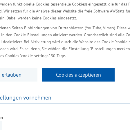
werden funktionelle Cookies (essentielle Cookies) eingesetzt, die für das 
d. Wir setzen für die Analyse dieser Website die freie Software AWStats f
Fachkräftestrategie
 ein. Dabei werden keine Cookies eingesetzt.
inen 40-köpfigen Beirat mit externen Experten zur Er
iedenen Seiten Einbindungen von Drittanbietern (YouTube, Vimeo). Diese 
 in den Cookie-Einstellungen aktiviert werden. Grundsätzlich sind alle C
ter Meyer ist im Landtag auf aktuelle Themenschwerp
al deaktiviert. Bei Aktivierung wird durch die Website das Cookie "cookie-s
in zentrales und zugleich komplexes Vorhaben im Rahm
ssen wird. Es sei denn, Sie wählen die Einstellung "Einstellungen merken
 im Hinblick auf die Schaffung spezifischer Weiterb
es Cookies "cookie-settings" 30 Tage.
dung“, erläuterte Meyer.
 erlauben
Cookies akzeptieren
ule in den Beruf“ aus dem Jahr 2019 wird konsequent
ie schulischen Aspekte der Umsetzung werden ergänzt
ung“ in den Schulen erfordert Rechtsgrundlagen, die 
tellungen vornehmen
m sinnvollerweise mit den außerschulischen Partne
em 01. August 2024 implementiert werden“, sagte Ar
en