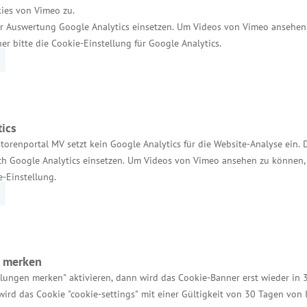
rführung der IHK zu Neubrandenburg in Vorbereitun
ies von Vimeo zu.
r Auswertung Google Analytics einsetzen. Um Videos von Vimeo ansehen
rden.
her bitte die Cookie-Einstellung für Google Analytics.
n der kritischen Infrastruktur und der Daseinsvorsor
Ostdeutschland. Diese wird von der Landesregierung 
e Förderung der beruflichen Aus- und Weiterbildung 
ics
en, aber nicht auflösen können: Arbeitgeber konku
torenportal MV setzt kein Google Analytics für die Website-Analyse ein. 
 der bundesweit läuft. Die Landesregierung gestalt
h Google Analytics einsetzen. Um Videos von Vimeo ansehen zu können, 
zu lösen. Die Verantwortung für Arbeits- und Fachk
e-Einstellung.
e Meyer.
t 69 sowie die Einführung einer 48-Stunden-Woche
n merken
ellen Forderungen nach einer Rente mit 69 oder der 
llungen merken" aktivieren, dann wird das Cookie-Banner erst wieder in 
rend. Im Gegenteil. Wir müssen grundsätzlich Wege fi
wird das Cookie "cookie-settings" mit einer Gültigkeit von 30 Tagen von