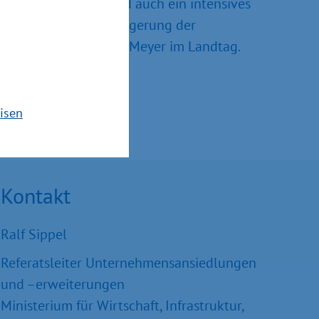
 machen. Hierfür wird auch ein intensives
 oder auch die Verlängerung der
eitsminister Reinhard Meyer im Landtag.
isen
Kontakt
Ralf Sippel
Referatsleiter Unternehmensansiedlungen
und –erweiterungen
Ministerium für Wirtschaft, Infrastruktur,