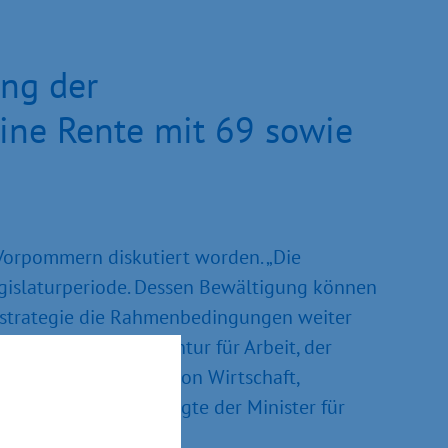
ung der
eine Rente mit 69 sowie
Vorpommern diskutiert worden. „Die
egislaturperiode. Dessen Bewältigung können
ftestrategie die Rahmenbedingungen weiter
tner, der Bundesagentur für Arbeit, der
e und Unternehmen von Wirtschaft,
nsiv gearbeitet“, sagte der Minister für