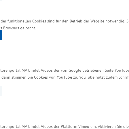
utlich, dass teilweise auch betriebliche Strategien 
oder funktionellen Cookies sind für den Betrieb der Website notwendig. 
 demografischen Wandels wird die Zahl von Persone
s Browsers gelöscht.
 ein zentraler Baustein der Fachkräftestrategie. A
nd einfacher werden sollte, ist es unrealistisch zu 
n“, sagte Minister Meyer. Die Anwerbung von Arbeits-
atsarbeit. „Wir haben zugesagt, einen Beitrag zum fl
lifizierung´ (IQ) in Mecklenburg-Vorpommern durch 
storenportal MV bindet Videos der von Google betriebenen Seite YouTube 
„Die Bundesagentur für Arbeit verfügt über zahlreic
t, dann stimmen Sie Cookies von YouTube zu. YouTube nutzt zudem Schri
 ist auch festzustellen, dass Unternehmen aus dem L
erbeprojekten geht.“
bildung
nbeirates ist eine Informationskampagne zur dualen
torenportal MV bindet Videos der Plattform Vimeo ein. Aktivieren Sie di