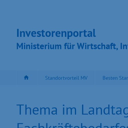
Inves­toren­por­tal
Ministeri­um für Wirt­schaft, In
Standortvorteil MV
Besten Sta
Thema im Landtag 
Fachkräftebedarfe