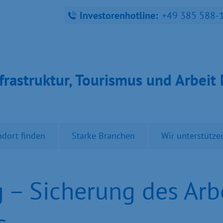
Investorenhotline:
+49 385 588-
fra­struk­tur, Tou­ris­mus und Ar­bei
ndort finden
Starke Branchen
Wir unterstütze
– Sicherung des Arbe
s