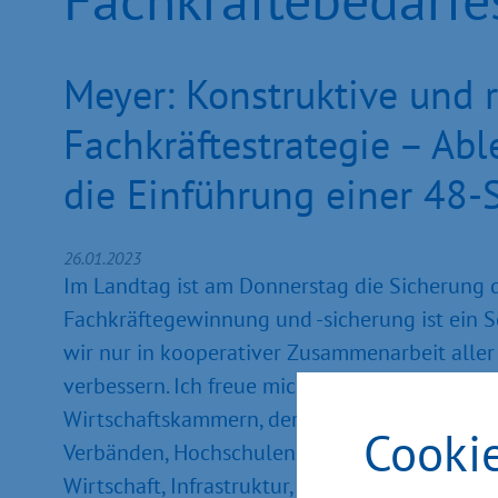
Meyer: Konstruktive und r
Fachkräftestrategie – Ab
die Einführung einer 48
26.01.2023
Im Landtag ist am Donnerstag die Sicherung 
Fachkräftegewinnung und -sicherung ist ein 
wir nur in kooperativer Zusammenarbeit aller
verbessern. Ich freue mich über die rege und 
Wirtschaftskammern, der Verbände und von V
Cooki
Verbänden, Hochschulen und Gewerkschaft. Vie
Wirtschaft, Infrastruktur, Tourismus und Arbe