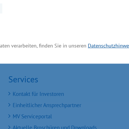
 den Standort Mecklenburg-Vorpommern attraktiver zu
nd notwendig sein. Eine längere Wochenarbeitszeit
 sagte Mecklenburg-Vorpommerns Wirtschafts- und Arb
aten verarbeiten, finden Sie in unseren
Datenschutzhinwe
Services
Kontakt für Investoren
Einheitlicher Ansprechpartner
MV Serviceportal
Aktuelle Broschüren und Downloads