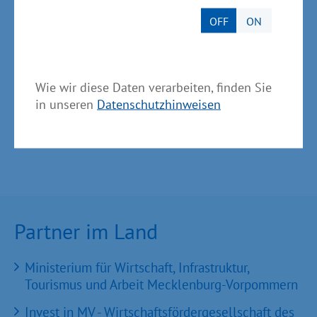
leisten einen großen Beitrag zur Senkung des
OFF
ON
CO2-Ausstoßes im Landkreis. So gelingt es,
Mobilität klimafreundlich zu gestalten“, sagte
Meyer.
Wie wir diese Daten verarbeiten, finden Sie
in unseren
Datenschutzhinweisen
Partner im Land
Ministerium für Wirtschaft, Infrastruktur,
Tourismus und Arbeit Mecklenburg-Vorpommern
Invest in MV - Wirtschaftsfördergesellschaft des