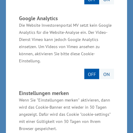
ohne Nickel, Mangan und Kobalt auskommen.
Zudem verfügen sie über radnabennahe
Google Analytics
Elektromotoren und heizen beziehungsweise
Die Website Investorenportal MV setzt kein Google
Analytics für die Website-Analyse ein. Der Video-
kühlen mit einer elektrischen CO2-
Dienst Vimeo kann jedoch Google Analytics
Wärmepumpe. Die für eine Gesamtlaufleistung
einsetzen. Um Videos von Vimeo ansehen zu
von 400.000 Kilometern garantierte Reichweite
können, aktivieren Sie bitte diese Cookie-
der Elektrobusse liegt bei mindestens 200
Einstellung.
Kilometern bei vollgeladenem Akku, auch bei
OFF
ON
winterlichen Extrembedingungen von minus
15°C. Die VLP-Elektrobusse werden in der
Einstellungen merken
Dienstunterbrechung und nachts im Depot
Wenn Sie "Einstellungen merken" aktivieren, dann
nachgeladen. Der zur Ladung notwendige
wird das Cookie-Banner erst wieder in 30 Tagen
Strom stammt aus regenerativer
angezeigt. Dafür wird das Cookie "cookie-settings"
mit einer Gültigkeit von 30 Tagen von Ihrem
Energieerzeugung. „Die E-Busse der
Browser gespeichert.
Verkehrsgesellschaft Ludwigslust-Parchim