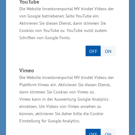
YouTube
kreativen Möglichkeiten auf, Ideen weiter zu
Die Website Investorenportal MV bindet Videos der
entwickeln und neue Synergien zu schaffen“,
von Google betriebenen Seite YouTube ein.
sagte Meyer.
Aktivieren Sie diesen Dienst, dann stimmen Sie
Cookies von YouTube zu. YouTube nutzt zudem
Schriften von Google Fonts.
Betriebsrundgang bei
Verkehrsgesellschaft Ludwigslust-
OFF
ON
Parchim
Vimeo
Die Website Investorenportal MV bindet Videos der
Wirtschaftsminister Meyer informierte sich am
Plattform Vimeo ein. Aktivieren Sie diesen Dienst,
Sonnabend zudem bei der Verkehrsgesellschaft
dann stimmen Sie Cookies von Vimeo zu.
Ludwigslust-Parchim mbH während eines
Vimeo kann in der Auswertung Google Analytics
Unternehmensrundganges in Ludwigslust über
einsetzen. Um Videos von Vimeo ansehen zu
können, aktivieren Sie daher bitte die Cookie-
E-Busse. Diese fahren nach
Einstellung für Google Analytics.
Unternehmensangaben mit Feststoffbatterien
auf der Basis von Lithium-Eisenphosphat, die
OFF
ON