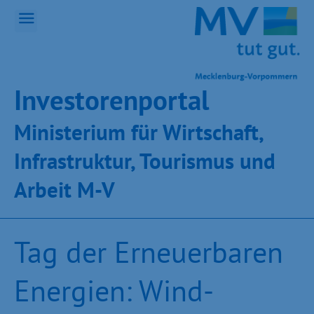
Inves­toren­por­tal
Ministeri­um für Wirt­schaft,
Infra­struk­tur, Tou­ris­mus und
Ar­beit M-V
Tag der Erneuerbaren
Energien: Wind-