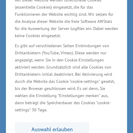
Ingenieur- und Projektentwicklungsgesellschaft
(essentielle Cookies) eingesetzt, die für das
mbH und Partnern eine bestehende
Funktionieren der Website wichtig sind. Wir setzen für
Windenergieanlage in Rostock um eine 750
die Analyse dieser Website die freie Software AWStats
für die Auswertung der Server-Logfiles ein. Dabei werden
Kilowatt-Peak (kWp) Photovoltaik-Anlage
keine Cookies eingesetzt.
erweitert. „Die Verbindung von Wind- und
Es gibt auf verschiedenen Seiten Einbindungen von
Solarenergie an einem Standort kombiniert mit
Drittanbietern (YouTube, Vimeo). Diese werden nur
der Nutzung gemeinsamer Infrastruktur ist ein
angezeigt, wenn Sie in den Cookie-Einstellungen
richtiger Schritt für die Versorgungssicherheit.
aktiviert werden. Grundsätzlich sind alle Cookies von
Drittanbietern initial deaktiviert. Bei Aktivierung wird
Vor allem kann so das Potential von bereits
durch die Website das Cookie "cookie-settings" gesetzt,
vorhandenen Flächen für erneuerbare Energien
bis der Browser geschlossen wird. Es sei denn, Sie
effizient genutzt werden“, sagte Meyer.
wählen die Einstellung "Einstellungen merken" aus,
dann beträgt die Speicherdauer des Cookies "cookie-
Photovoltaik-Anlage direkt bei
settings" 30 Tage.
Windkraftanlage installiert
Auswahl erlauben