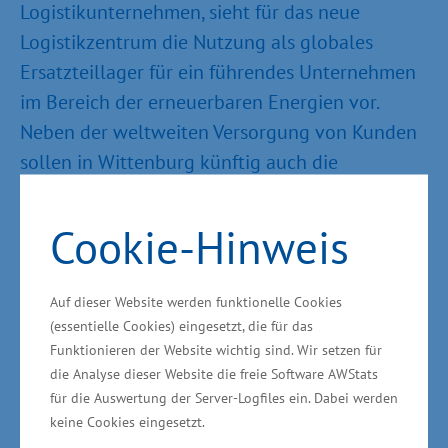
Logistikunternehmen, sieht für das neue
Logistikzentrum die Nutzung als globales
Ersatzteillager für ein führendes Unternehmen
im Bereich der erneuerbaren Energien vor.
Neben der weltweiten Versorgung von Kunden
sollen in Wittenburg künftig auch die
Entladung, Wareneingangsprüfung,
Einlagerung, Warenbestandsführung,
Cookie-Hinweis
Kommissionierung, Verpackung, Verladung und
weitere Zusatzservices durchgeführt werden.
Auf dieser Website werden funktionelle Cookies
(essentielle Cookies) eingesetzt, die für das
Zu den umfangreichen
Funktionieren der Website wichtig sind. Wir setzen für
Nachhaltigkeitsmaßnahmen, die der Entwickler
die Analyse dieser Website die freie Software AWStats
Panattoni in Abstimmung mit Kühne+Nagel
für die Auswertung der Server-Logfiles ein. Dabei werden
keine Cookies eingesetzt.
realisiert, zählen unter anderem die Installation