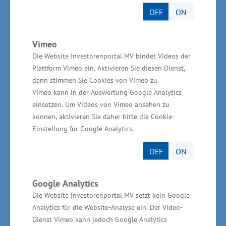
mit globalen Logistiklösungen auf dem Weg zu
OFF
ON
internationalem Erfolg unterstützen. Dieser
Strategie folgt auch die Entwicklung des neuen
Vimeo
Standorts in Wittenburg. Unser Partner,
Die Website Investorenportal MV bindet Videos der
Panattoni, setzt unsere Anforderungen dabei
Plattform Vimeo ein. Aktivieren Sie diesen Dienst,
genau um, sodass in Zukunft von dort aus
dann stimmen Sie Cookies von Vimeo zu.
Kunden in Deutschland, Europa und der ganzen
Vimeo kann in der Auswertung Google Analytics
einsetzen. Um Videos von Vimeo ansehen zu
Welt versorgt werden können. Auch die
können, aktivieren Sie daher bitte die Cookie-
Umsetzung umfangreicher
Einstellung für Google Analytics.
Nachhaltigkeitsmaßnahmen ist uns sehr
OFF
ON
wichtig. Als eines der führenden
Logistikunternehmen möchten wir zu einer
kohlenstofffreien Zukunft beitragen“, erklärte
Google Analytics
Die Website Investorenportal MV setzt kein Google
Tobias Jerschke, Vorsitzender der
Analytics für die Website-Analyse ein. Der Video-
Geschäftsleitung von Kühne+Nagel.
Dienst Vimeo kann jedoch Google Analytics