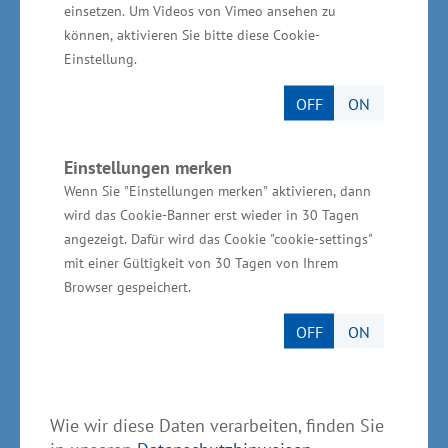
einsetzen. Um Videos von Vimeo ansehen zu
Fred-Markus Bohne, Managing Partner
können, aktivieren Sie bitte diese Cookie-
Panattoni Deutschland und Österreich,
Einstellung.
kommentierte das Richtfest wie folgt: „Die
OFF
ON
Fertigstellung des Rohbaus ist ein wichtiger
Schritt für das Projekt in Wittenburg. Den
Einstellungen merken
Vorgaben von Kühne+Nagel entsprechend
Wenn Sie "Einstellungen merken" aktivieren, dann
verfügen die generischen Hallen über einen
wird das Cookie-Banner erst wieder in 30 Tagen
hohen Drittnutzungsgrad für Nachmieter aus
angezeigt. Dafür wird das Cookie "cookie-settings"
mit einer Gültigkeit von 30 Tagen von Ihrem
Produktion, Light Industrial und Logistik. Auch
Browser gespeichert.
für weiteres Wachstum stehen Flächen zur
Verfügung. Nicht zuletzt konnten wir mit
OFF
ON
Wittenburg einen Standort in strategisch guter
Lage für den Endkunden finden.“
Wie wir diese Daten verarbeiten, finden Sie
2