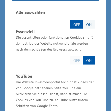
Nistkästen für Fledermäuse, Vögel und
Bienenstöcke.
Alle auswählen
Christian Greger, Bürgermeister der Stadt
OFF
ON
Wittenburg, sagte: „Nicht mehr lange und
Essenziell
Die essentiellen oder funktionellen Cookies sind für
Kühne+Nagel kann sein neues Logistikzentrum
den Betrieb der Website notwendig. Sie werden
beziehen. In Wittenburg freuen wir uns über die
nach dem Schließen des Browsers gelöscht.
Ansiedlung und die damit einhergehende
Entwicklung des neuen Logistikstandorts. Nicht
OFF
ON
nur sichert dieser Beschäftigung, sondern er
bereichert auch das Gewerbegebiet ‚Auf der
YouTube
Die Website Investorenportal MV bindet Videos der
Heide‘, das die Stadt Wittenburg gerade
von Google betriebenen Seite YouTube ein.
entwickelt und erschließt.“
Aktivieren Sie diesen Dienst, dann stimmen Sie
Cookies von YouTube zu. YouTube nutzt zudem
„Bei Kühne+Nagel wollen wir unsere Kunden
Schriften von Google Fonts.