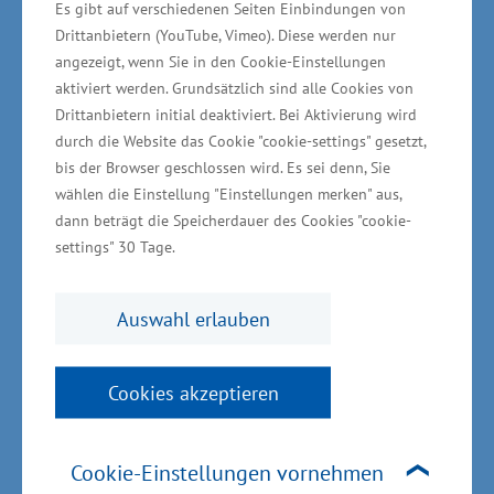
von Gründächern, Luft-Wasser-Wärmepumpen
Es gibt auf verschiedenen Seiten Einbindungen von
Drittanbietern (YouTube, Vimeo). Diese werden nur
für die Büro- und Sozialbereiche sowie ein
angezeigt, wenn Sie in den Cookie-Einstellungen
intelligentes Energiemanagement-System mit
aktiviert werden. Grundsätzlich sind alle Cookies von
digitalen Zählern für die Optimierung des
Drittanbietern initial deaktiviert. Bei Aktivierung wird
Energieverbrauchs. Auch wird das Gebäudedach
durch die Website das Cookie "cookie-settings" gesetzt,
bis der Browser geschlossen wird. Es sei denn, Sie
für eine Photovoltaikanlage (PV) vorgerüstet.
wählen die Einstellung "Einstellungen merken" aus,
Im Außenbereich entstehen Zisternen, das
dann beträgt die Speicherdauer des Cookies "cookie-
gesammelte Niederschlagswasser lässt sich für
settings" 30 Tage.
WC-Spülungen sowie die Bewässerung der
Außenanlagen nutzen. E-Ladestationen
Auswahl erlauben
ermöglichen zudem schadstoffarme Mobilität.
Für die Sprinklerzentrale und
Cookies akzeptieren
Raucher-/Fahrradunterstände ist die
Verwendung versickerungsfähiger Materialien
Cookie-Einstellungen vornehmen
vorgesehen. Darüber hinaus entstehen