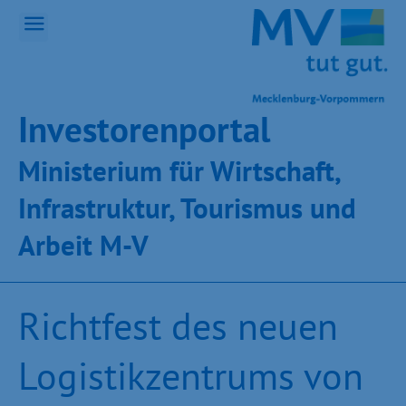
Inves­toren­por­tal
Ministeri­um für Wirt­schaft,
Infra­struk­tur, Tou­ris­mus und
Ar­beit M-V
Richtfest des neuen
Logistikzentrums von