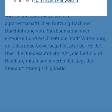
in unseren
Datenschutzhinweisen
Das Areal mit einer Fläche von rund 70.800 m
,
auf dem das neue Logistikzentrum errichtet
wird, diente zu DDR-Zeiten der
agrarwirtschaftlichen Nutzung. Nach der
Durchführung von Rückbaumaßnahmen
entwickelt und erschließt die Stadt Wittenburg
dort das neue Gewerbegebiet „Auf der Heide“.
Über die Bundesautobahn A24, die Berlin und
Hamburg miteinander verbindet, liegt der
Standort strategisch günstig.