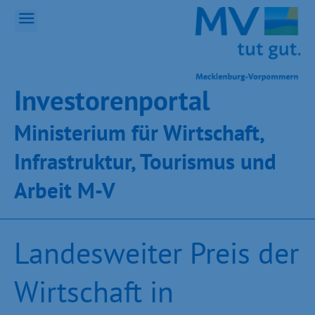
Inves­toren­por­tal
Ministeri­um für Wirt­schaft,
Infra­struk­tur, Tou­ris­mus und
Ar­beit M-V
Landesweiter Preis der
Wirtschaft in