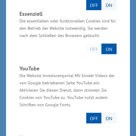
Entwicklung vorweisen kann“, sagte Meyer.
OFF
ON
Essenziell
Die essentiellen oder funktionellen Cookies sind für
den Betrieb der Website notwendig. Sie werden
Finalisten Unternehmensentwicklung
nach dem Schließen des Browsers gelöscht.
OFF
ON
Günther Tausch, automation & software GmbH,
Neubrandenburg (Landkreis Mecklenburgische
Seenplatte), Branche: Dienstleistung
YouTube
Die Website Investorenportal MV bindet Videos der
von Google betriebenen Seite YouTube ein.
Tino Leipold, Bernsteinreiter-Gruppe,
Aktivieren Sie diesen Dienst, dann stimmen Sie
Bernsteinreiter Hirschburg GmbH, Ribnitz-
Cookies von YouTube zu. YouTube nutzt zudem
Damgarten (Landkreis Vorpommern-Rügen),
Schriften von Google Fonts.
Branche: Tourismus
OFF
ON