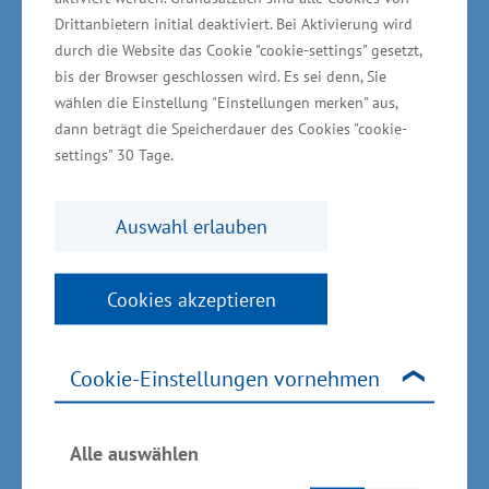
Drittanbietern initial deaktiviert. Bei Aktivierung wird
Mitarbeitende. Seit rund fünf Jahren investiert
durch die Website das Cookie "cookie-settings" gesetzt,
die HygCen nach eigenen Angaben rund
bis der Browser geschlossen wird. Es sei denn, Sie
200.000 Euro in moderne Laborgeräte. „Mensch
wählen die Einstellung "Einstellungen merken" aus,
sein heißt verantwortlich sein – so lautet das
dann beträgt die Speicherdauer des Cookies "cookie-
settings" 30 Tage.
Leitmotiv des Unternehmens. Von
Mitarbeitenden ausgewählte regionale
Auswahl erlauben
Hilfsprojekte werden seitens des Unternehmens
unterstützt, beispielsweise die tiergestützte
Therapie mit Alpakas der Diakonie
Cookies akzeptieren
Grevesmühlen und die Schweriner Tafel. Das
regionale Engagement in Verbindung mit
Cookie-Einstellungen vornehmen
attraktiven Arbeitsbedingungen hat erheblich
dazu beigetragen, dass die HygCen Germany
Alle auswählen
eine beeindruckende wirtschaftliche