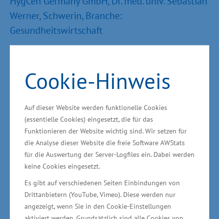
HygCen Germany GmbH, Dr. med. univ. Sebastian
Werner, Schwerin, Branche:
Gesundheitswirtschaft
Die HygCen Germany GmbH prüft und sichert
die Qualität von Medizinprodukten,
Cookie-Hinweis
Desinfektionsmitteln und ähnlicher Produkte.
Als akkreditiertes und anerkanntes Prüflabor
Auf dieser Website werden funktionelle Cookies
wird gemäß europäischer (EN) und
(essentielle Cookies) eingesetzt, die für das
internationaler (ISO) Normen beziehungsweise
Funktionieren der Website wichtig sind. Wir setzen für
die Analyse dieser Website die freie Software AWStats
Standards mit fundierter Methodik, gemäß aller
für die Auswertung der Server-Logfiles ein. Dabei werden
gängigen Richtlinien und immer ohne
keine Cookies eingesetzt.
Tierversuche getestet. Jährlich werden rund
Es gibt auf verschiedenen Seiten Einbindungen von
4.000 Einzeltests für rund 650 internationale
Drittanbietern (YouTube, Vimeo). Diese werden nur
Kunden durchgeführt. Das 1996 gegründete
angezeigt, wenn Sie in den Cookie-Einstellungen
Unternehmen beschäftigt heute rund 70
aktiviert werden. Grundsätzlich sind alle Cookies von