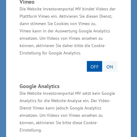
Vimeo
Die Website Investorenportal MV bindet Videos der
Preisträgerin in der Kategorie
Plattform Vimeo ein. Aktivieren Sie diesen Dienst,
„Fachkräftesicherung und
dann stimmen Sie Cookies von Vimeo zu.
Familienfreundlichkeit“
Vimeo kann in der Auswertung Google Analytics
einsetzen. Um Videos von Vimeo ansehen zu
Karen Went, VETEC Zerspanungs- und
können, aktivieren Sie daher bitte die Cookie-
Einstellung für Google Analytics.
Feinwerktechnik GmbH, Rostock, Branche:
Metallverarbeitung
OFF
ON
Die 1992 als Einzelunternehmen gegründete
Google Analytics
und 2012 in eine GmbH umgewandelte VETEC
Die Website Investorenportal MV setzt kein Google
Zerspanungs- und Feinwerktechnik GmbH hat
Analytics für die Website-Analyse ein. Der Video-
sich auf die Herstellung von komplexen
Dienst Vimeo kann jedoch Google Analytics
einsetzen. Um Videos von Vimeo ansehen zu
mechanischen Einzelprodukten und
können, aktivieren Sie bitte diese Cookie-
Baugruppen spezialisiert. Seit dem Jahr 2009 ist
Einstellung.
der Betrieb in einer neu errichteten