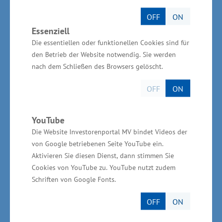
unter den Akteuren der Energiewende: In
OFF
ON
insgesamt 31 Schulungen, Webinaren und
Essenziell
Online-Stammtischen zu Kernthemen der
Die essentiellen oder funktionellen Cookies sind für
Energiewende begrüßte die LEKA MV rund
den Betrieb der Website notwendig. Sie werden
1.650 Teilnehmer. Zusätzlich waren die
nach dem Schließen des Browsers gelöscht.
Experten der LEKA MV als Referenten gefragt
OFF
ON
wie nie und hielten 40 Fachvorträge vor mehr
als 1.950 Zuhörern. Hinzu kamen sechs
YouTube
Besichtigungen bei erneuerbaren Energien-
Die Website Investorenportal MV bindet Videos der
Anlagen und -Herstellern im Rahmen einer
von Google betriebenen Seite YouTube ein.
Entdeckertour durch MV, die von 177
Aktivieren Sie diesen Dienst, dann stimmen Sie
Cookies von YouTube zu. YouTube nutzt zudem
interessierten Bürgern und
Schriften von Google Fonts.
Kommunalvertretern genutzt wurde, um die
Vorreiter der Energiewende im Land
OFF
ON
kennenzulernen und sich Inspirationen für die