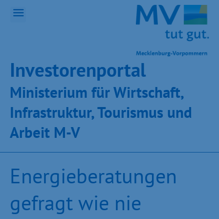
Inves­toren­por­tal
Ministeri­um für Wirt­schaft,
Infra­struk­tur, Tou­ris­mus und
Ar­beit M-V
Energieberatungen
gefragt wie nie