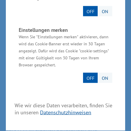
Über die Landesenergie- und
Klimaschutzagentur
OFF
ON
Mecklenburg-Vorpommern GmbH
Einstellungen merken
(LEKA MV):
Wenn Sie "Einstellungen merken" aktivieren, dann
wird das Cookie-Banner erst wieder in 30 Tagen
Die Landesenergie- und Klimaschutzagentur
angezeigt. Dafür wird das Cookie "cookie-settings"
Mecklenburg-Vorpommern GmbH (LEKA MV)
mit einer Gültigkeit von 30 Tagen von Ihrem
Browser gespeichert.
wurde 2016 gegründet und ist mit den drei
Standorten Stralsund, Schwerin und Neustrelitz
OFF
ON
landesweit aktiv. Als landeseigene Einrichtung
berät die LEKA MV Kommunen, Unternehmen
und Bürger kostenlos und neutral in allen
Wie wir diese Daten verarbeiten, finden Sie
Fragen der Energieeffizienz und der
in unseren
Datenschutzhinweisen
Energiewende. Darüber hinaus vernetzt die
LEKA MV in eigenen Schulungen und