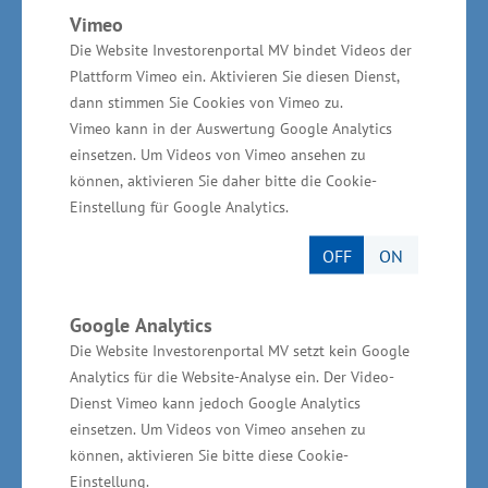
eigene Gemeinde zu holen.
Vimeo
Die Website Investorenportal MV bindet Videos der
Mit den diesjährigen Zahlen schließt die 2016
Plattform Vimeo ein. Aktivieren Sie diesen Dienst,
dann stimmen Sie Cookies von Vimeo zu.
gegründete LEKA MV ihr bis dahin
Vimeo kann in der Auswertung Google Analytics
erfolgreichstes Jahr ab.
einsetzen. Um Videos von Vimeo ansehen zu
können, aktivieren Sie daher bitte die Cookie-
Alle Angebote der LEKA MV sind für Kommunen,
Einstellung für Google Analytics.
Unternehmen und Bürger kostenfrei und
OFF
ON
neutral. Eine Übersicht über die Beratungen
und Schulungsformate ist online unter
Google Analytics
www.leka-mv.de
zu finden. Die Aufzeichnungen
Die Website Investorenportal MV setzt kein Google
der bisherigen Schulungen und Online-
Analytics für die Website-Analyse ein. Der Video-
Stammtische stehen unter
www.leka-
Dienst Vimeo kann jedoch Google Analytics
mv.de/mediathek
bereit.
einsetzen. Um Videos von Vimeo ansehen zu
können, aktivieren Sie bitte diese Cookie-
Einstellung.