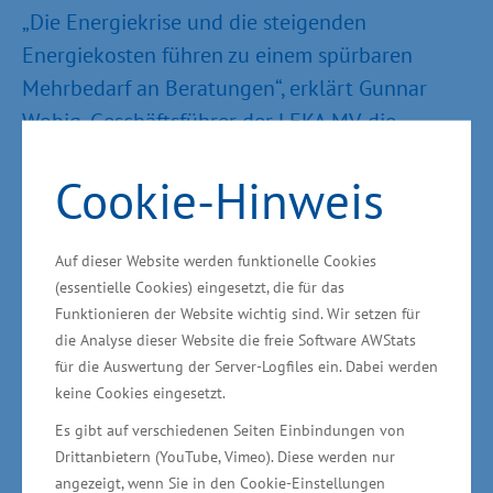
„Die Energiekrise und die steigenden
Energiekosten führen zu einem spürbaren
Mehrbedarf an Beratungen“, erklärt Gunnar
Wobig, Geschäftsführer der LEKA MV, die
verstärkte Nachfrage. „Insbesondere die
Cookie-Hinweis
Kommunen sind durch die aktuelle Lage zum
Handeln gezwungen und stehen vor großen
Herausforderungen bei der Umstellung ihrer
Auf dieser Website werden funktionelle Cookies
Stromversorgung und ihrer Wärmenetze auf
(essentielle Cookies) eingesetzt, die für das
Funktionieren der Website wichtig sind. Wir setzen für
erneuerbare Energien. Die LEKA MV begleitet
die Analyse dieser Website die freie Software AWStats
und berät die Gemeinden kompetent und
für die Auswertung der Server-Logfiles ein. Dabei werden
neutral und unterstützt sie, ihre eigene
keine Cookies eingesetzt.
Energiewende vor Ort im Interesse aller
Es gibt auf verschiedenen Seiten Einbindungen von
Beteiligten umzusetzen“, ergänzt Gunnar
Drittanbietern (YouTube, Vimeo). Diese werden nur
Wobig.
angezeigt, wenn Sie in den Cookie-Einstellungen