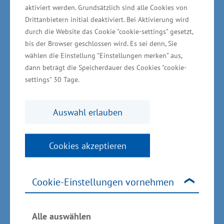
aktiviert werden. Grundsätzlich sind alle Cookies von
Drittanbietern initial deaktiviert. Bei Aktivierung wird
Die Nachfrage nach Beratungen durch die LEKA
durch die Website das Cookie "cookie-settings" gesetzt,
MV wächst jährlich: Die Zahl der
bis der Browser geschlossen wird. Es sei denn, Sie
Kommunalberatungen ist von 144 im Jahr 2021
wählen die Einstellung "Einstellungen merken" aus,
auf 183 im vergangenen Jahr gestiegen. Die
dann beträgt die Speicherdauer des Cookies "cookie-
settings" 30 Tage.
Zahl der Unternehmensberatungen steigerte
sich im gleichen Zeitraum von 100 auf 175.
Auswahl erlauben
Zudem haben 89 Beratungen für
Vorhabenträger von Windenergieanlagen
stattgefunden, im Vorjahr waren es noch 79.
Cookies akzeptieren
Beim Bürgerservice gab es 59 Beratungen für
Privathaushalte, nach 40 Beratungen im Vorjahr.
Cookie-Einstellungen vornehmen
Neben den Beratungen stieg auch das Angebot
an Weiterbildungs- und Netzwerkmöglichkeiten
Alle auswählen