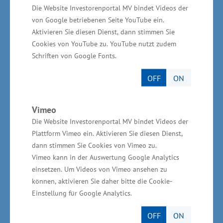
Die Website Investorenportal MV bindet Videos der
mit dem diesjährigen Nachhaltigkeitsaward der
von Google betriebenen Seite YouTube ein.
Zeitung für kommunale Wirtschaft (ZfK) in der
Aktivieren Sie diesen Dienst, dann stimmen Sie
Kategorie „Energie“ ausgezeichnet und als
Cookies von YouTube zu. YouTube nutzt zudem
Schriften von Google Fonts.
„Blaupause für die Dekarbonisierung
kommunaler Energieversorger und wichtigen
OFF
ON
Treiber für die Wärmewende in Deutschland“
gewürdigt. „Neben einer regenerativen
Vimeo
Stromversorgung ist vor allem auch der
Die Website Investorenportal MV bindet Videos der
Versorgungsausbau mit erneuerbarer Wärme
Plattform Vimeo ein. Aktivieren Sie diesen Dienst,
dann stimmen Sie Cookies von Vimeo zu.
von zentraler Bedeutung für das Gelingen der
Vimeo kann in der Auswertung Google Analytics
Energiewende. Hier schlummert noch ein
einsetzen. Um Videos von Vimeo ansehen zu
großes Potential. Die Stadtwerke Grevesmühlen
können, aktivieren Sie daher bitte die Cookie-
sind dabei seit Jahren im Bereich der
Einstellung für Google Analytics.
erneuerbaren Energien sehr engagiert. Sie
OFF
ON