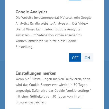
setzten bereits auf Wind, Photovoltaik und
Biomasse und können mit der neuen Quelle für
Google Analytics
Wärmeenergie ihr Portfolio auch im Bereich
Die Website Investorenportal MV setzt kein Google
Wärmeversorgung ausbauen“, sagte Schulte.
Analytics für die Website-Analyse ein. Der Video-
Dienst Vimeo kann jedoch Google Analytics
einsetzen. Um Videos von Vimeo ansehen zu
können, aktivieren Sie bitte diese Cookie-
Einstellung.
OFF
ON
Partner im Land
Einstellungen merken
Wenn Sie "Einstellungen merken" aktivieren, dann
wird das Cookie-Banner erst wieder in 30 Tagen
Ministerium für Wirtschaft, Infrastruktur,
angezeigt. Dafür wird das Cookie "cookie-settings"
Tourismus und Arbeit Mecklenburg-Vorpommern
mit einer Gültigkeit von 30 Tagen von Ihrem
Invest in MV - Wirtschaftsfördergesellschaft des
Browser gespeichert.
Landes MV