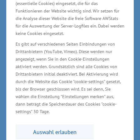
(essentielle Cookies) eingesetzt, die für das
Bindung von Kohlendioxid. In der
Funktionieren der Website wichtig sind. Wir setzen für
Grevesmühlener Anlage wird ein Verfahren
die Analyse dieser Website die freie Software AWStats
für die Auswertung der Server-Logfiles ein. Dabei werden
eingesetzt, mit denen unter hohem Druck und
keine Cookies eingesetzt.
viel Hitze biogene Reststoffe in nutzbare
Es gibt auf verschiedenen Seiten Einbindungen von
Pflanzenkohle verwandelt wird. Eine innovative
Drittanbietern (YouTube, Vimeo). Diese werden nur
Lösung, um Kohlenstoff aus der Atmosphäre zu
angezeigt, wenn Sie in den Cookie-Einstellungen
entfernen, so die Erderwärmung zu begrenzen
aktiviert werden. Grundsätzlich sind alle Cookies von
und gleichzeitig ein wirtschaftliches
Drittanbietern initial deaktiviert. Bei Aktivierung wird
durch die Website das Cookie "cookie-settings" gesetzt,
Geschäftsmodell umzusetzen“, sagte der
bis der Browser geschlossen wird. Es sei denn, Sie
Staatssekretär im Ministerium für Wirtschaft,
wählen die Einstellung "Einstellungen merken" aus,
Infrastruktur, Tourismus und Arbeit Jochen
dann beträgt die Speicherdauer des Cookies "cookie-
Schulte.
settings" 30 Tage.
Ziel des Unternehmens ist die Entwicklung von
Auswahl erlauben
Lösungen für die Kohlenstoffdioxid-Entfernung