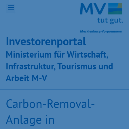
Inves­toren­por­tal
Ministeri­um für Wirt­schaft,
Infra­struk­tur, Tou­ris­mus und
Ar­beit M-V
Carbon-Removal-
Anlage in