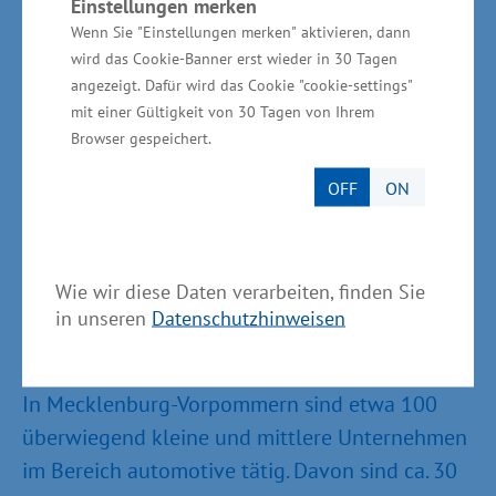
Länder der Otto-Brenner-Stiftung. Projektträger
Einstellungen merken
Wenn Sie "Einstellungen merken" aktivieren, dann
ist die von den Sozialpartnern Nordmetall und
wird das Cookie-Banner erst wieder in 30 Tagen
IG Metall Küste getragene Gesellschaft TGS –
angezeigt. Dafür wird das Cookie "cookie-settings"
Gesellschaft für Strukturentwicklung mbH in
mit einer Gültigkeit von 30 Tagen von Ihrem
Rostock-Warnemünde.
Browser gespeichert.
OFF
ON
Informationen zur
Wie wir diese Daten verarbeiten, finden Sie
Automobilzuliefererindustrie in
in unseren
Datenschutzhinweisen
Mecklenburg-Vorpommern
In Mecklenburg-Vorpommern sind etwa 100
überwiegend kleine und mittlere Unternehmen
im Bereich automotive tätig. Davon sind ca. 30