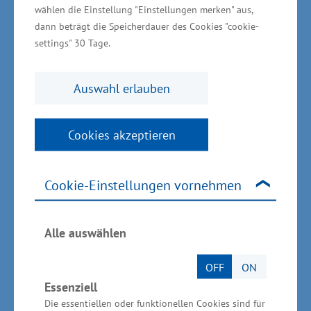
erhalten. Das Projektbudget beträgt insgesamt
wählen die Einstellung "Einstellungen merken" aus,
rund 1,7 Millionen Euro. Zum
dann beträgt die Speicherdauer des Cookies "cookie-
Projektkonsortium gehören der automotive-mv
settings" 30 Tage.
e.V., der REFA-Landesverband M-V e.V. sowie die
Universität Rostock, Lehrstuhl
Auswahl erlauben
Fertigungstechnik. Ziel des Vorhabens ist es,
Transformationsbedarfe sowie die Innovations-
Cookies akzeptieren
und Wachstumspotentiale in der Branche zu
identifizieren, um eine auf die regionalen
Cookie-Einstellungen vornehmen
Erfordernisse zugeschnittene Automotive-
Transformationsstrategie zu entwickeln.
Alle auswählen
OFF
ON
Mitarbeitende in
Essenziell
Die essentiellen oder funktionellen Cookies sind für