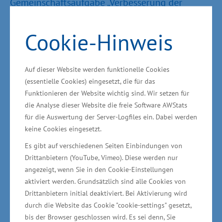
Gemeinschaftsaufgabe „Verbesserung der
regionalen Wirtschaftsstruktur“ (GRW) in Höhe
von rund 254.000 Euro im Zeitraum 2023 bis
Cookie-Hinweis
2025. „Um den sich wandelnden Anforderungen
stärker gerecht zu werden, hat das Netzwerk
Auf dieser Website werden funktionelle Cookies
automotive-mv e.V. den Aufbau durch einen
(essentielle Cookies) eingesetzt, die für das
Automotive-Weiterbildungsverbund und die
Funktionieren der Website wichtig sind. Wir setzen für
Etablierung eines Automotive-Transferzentrums
die Analyse dieser Website die freie Software AWStats
für die Auswertung der Server-Logfiles ein. Dabei werden
für CO2-neutrale Produktion initiiert. Das ist ein
keine Cookies eingesetzt.
kluger Schritt der Branche, sich in dem
Es gibt auf verschiedenen Seiten Einbindungen von
technologischen Wandel
Drittanbietern (YouTube, Vimeo). Diese werden nur
zusammenzuschließen“, sagte Schulte.
angezeigt, wenn Sie in den Cookie-Einstellungen
aktiviert werden. Grundsätzlich sind alle Cookies von
Das Netzwerk hatte im vergangenen Jahr einen
Drittanbietern initial deaktiviert. Bei Aktivierung wird
durch die Website das Cookie "cookie-settings" gesetzt,
Zuwendungsbescheid für AUTOTRANS-MV
bis der Browser geschlossen wird. Es sei denn, Sie