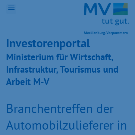
Inves­toren­por­tal
Ministeri­um für Wirt­schaft,
Infra­struk­tur, Tou­ris­mus und
Ar­beit M-V
Branchentreffen der
Automobilzulieferer in