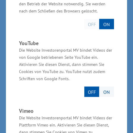
Transformationsprozesse
den Betrieb der Website notwendig. Sie werden
einbeziehen
nach dem Schließen des Browsers gelöscht.
OFF
ON
„Transformation geht auch damit einher, dass
Unternehmen neue und andere Qualifikationen
YouTube
und Kenntnisse von ihren Mitarbeiterinnen und
Die Website Investorenportal MV bindet Videos der
Mitarbeitern erwarten. Gleichzeitig müssen
von Google betriebenen Seite YouTube ein.
Firmen das bestehende Personal bei den
Aktivieren Sie diesen Dienst, dann stimmen Sie
Cookies von YouTube zu. YouTube nutzt zudem
Transformationsprozessen miteinbeziehen – das
Schriften von Google Fonts.
gilt vor allem bei fortschreitender
Digitalisierung oder dem Einsatz von
OFF
ON
Künstlicher Intelligenz“, hob Schulte
abschließend hervor. Die Sozialpartner-
Vimeo
Initiative Kompetenzzentrum Arbeit 4.0 „mv-
Die Website Investorenportal MV bindet Videos der
Plattform Vimeo ein. Aktivieren Sie diesen Dienst,
works“ ist 2019 entstanden und hat sich zu
dann stimmen Sie Cookies von Vimeo zu.