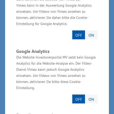
einer zentralen Anlaufstelle für Betriebe und
Vimeo kann in der Auswertung Google Analytics
Beschäftigte zu Fragen der Transformation der
einsetzen. Um Videos von Vimeo ansehen zu
Arbeitswelt entwickelt. Dabei geht es unter
können, aktivieren Sie daher bitte die Cookie-
Einstellung für Google Analytics.
anderem um Workshops mit Betrieben
über Digitalisierungsansätze, Veränderung von
OFF
ON
Arbeitsorganisation, Führung und Kultur im
Unternehmen.
Google Analytics
Die Website Investorenportal MV setzt kein Google
Die Gesamtinvestition für das Projekt beträgt im
Analytics für die Website-Analyse ein. Der Video-
Förderzeitraum von 2022 bis Ende 2024 knapp
Dienst Vimeo kann jedoch Google Analytics
einsetzen. Um Videos von Vimeo ansehen zu
eine Million Euro. Das Wirtschaftsministerium
können, aktivieren Sie bitte diese Cookie-
beteiligt sich mit mehr als 900.000 Euro aus
Einstellung.
Mitteln des Europäischen Sozialfonds (ESF). Die
übrigen Gelder stellen die Sozialpartner bereit
OFF
ON
– u.a. über die Beteiligung der Stiftung Neue