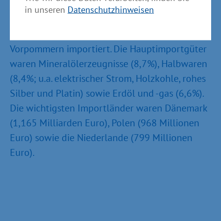
in unseren
Datenschutzhinweisen
2022 wurden Waren im Wert von 10,2
Milliarden Euro nach Mecklenburg-
Vorpommern importiert. Die Hauptimportgüter
waren Mineralölerzeugnisse (8,7%), Halbwaren
(8,4%; u.a. elektrischer Strom, Holzkohle, rohes
Silber und Platin) sowie Erdöl und -gas (6,6%).
Die wichtigsten Importländer waren Dänemark
(1,165 Milliarden Euro), Polen (968 Millionen
Euro) sowie die Niederlande (799 Millionen
Euro).