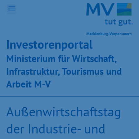
Inves­toren­por­tal
Ministeri­um für Wirt­schaft,
Infra­struk­tur, Tou­ris­mus und
Ar­beit M-V
Außenwirtschaftstag
der Industrie- und