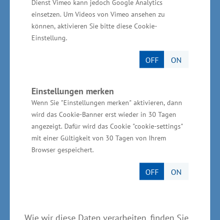
Dienst Vimeo kann jedoch Google Analytics
Die drei wichtigsten Außenhandelspartner
einsetzen. Um Videos von Vimeo ansehen zu
waren Dänemark (1,9 Milliarden Euro), die
können, aktivieren Sie bitte diese Cookie-
Niederlande (1,8 Milliarden Euro) und Polen
Einstellung.
(1,6 Milliarden Euro).
OFF
ON
2022 wurden aus Mecklenburg-Vorpommern
Einstellungen merken
Waren im Wert von 9,8 Milliarden Euro
Wenn Sie "Einstellungen merken" aktivieren, dann
exportiert. Die Hauptexportgüter waren Weizen
wird das Cookie-Banner erst wieder in 30 Tagen
(8,1%), Geräte zur Elektrizitätserzeugung und -
angezeigt. Dafür wird das Cookie "cookie-settings"
verteilung (7,1%), sowie Düngemittel (6,3%)
mit einer Gültigkeit von 30 Tagen von Ihrem
Browser gespeichert.
und chemische Enderzeugnisse (6,0%). Die
wichtigsten Exportländer waren hierbei die
OFF
ON
Niederlande (994 Millionen Euro), Dänemark
(715 Millionen Euro) sowie Polen (656
Millionen Euro).
Wie wir diese Daten verarbeiten, finden Sie