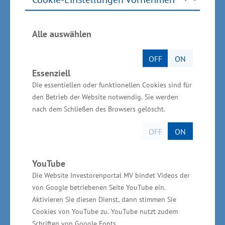
Liebherr-International AG, Bulle/Schweiz, ist).
Zudem wird mit der Erschließung und
Alle auswählen
Vermarktung des Industrieparkes Berlin-Stettin
die grenzüberschreitende Zusammenarbeit mit
OFF
ON
der Metropolregion Stettin deutlich verstärkt.
Essenziell
„Unternehmen wie die TopRegal GmbH und
Die essentiellen oder funktionellen Cookies sind für
den Betrieb der Website notwendig. Sie werden
Birkenstock in Pasewalk setzen auf eine
nach dem Schließen des Browsers gelöscht.
grenzüberschreitende Kooperation bei der
industriellen Entwicklung des Großraums
OFF
ON
Stettin. Hier besteht noch erhebliches Potenzial,
das es weiter auszubauen gilt. Mit dem
YouTube
Deutschen Haus in Stettin und dem engen
Die Website Investorenportal MV bindet Videos der
von Google betriebenen Seite YouTube ein.
Austausch der Industrie- und Handelskammer
Aktivieren Sie diesen Dienst, dann stimmen Sie
für das östliche Mecklenburg-Vorpommern mit
Cookies von YouTube zu. YouTube nutzt zudem
den polnischen Nachbarn in Stettin wird der
Schriften von Google Fonts.