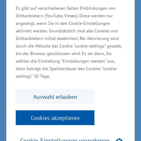
Grenzüberschreitende
Es gibt auf verschiedenen Seiten Einbindungen von
Zusammenarbeit mit Stettin
Drittanbietern (YouTube, Vimeo). Diese werden nur
angezeigt, wenn Sie in den Cookie-Einstellungen
weiter ausbauen
aktiviert werden. Grundsätzlich sind alle Cookies von
Drittanbietern initial deaktiviert. Bei Aktivierung wird
In Mecklenburg-Vorpommern gehören zudem
durch die Website das Cookie "cookie-settings" gesetzt,
ausländische Investoren und internationale
bis der Browser geschlossen wird. Es sei denn, Sie
Unternehmen zur Unternehmenslandschaft,
wählen die Einstellung "Einstellungen merken" aus,
dann beträgt die Speicherdauer des Cookies "cookie-
beispielsweise das dänische Unternehmen
settings" 30 Tage.
DeLaVal GmbH und die schwedische Schurpack
Germany GmbH in Valuhn-Gallin, die
Auswahl erlauben
schweizerische Nestlé Deutschland AG in
Schwerin und die Liebherr MCCtec Rostock
Cookies akzeptieren
GmbH (eine einhundertprozentige
Tochtergesellschaft der Liebherr-MCCtec GmbH,
Nenzing/Österreich, deren Konzernspitze die
Cookie-Einstellungen vornehmen