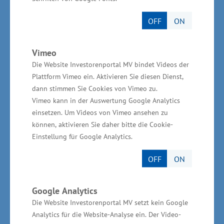
grenzüberschreitende Austausch wesentlich
OFF
ON
unterstützt“, sagte Meyer.
Außenhandelszahlen für
Vimeo
Die Website Investorenportal MV bindet Videos der
Mecklenburg-Vorpommern
Plattform Vimeo ein. Aktivieren Sie diesen Dienst,
dann stimmen Sie Cookies von Vimeo zu.
Der Außenhandel stellte sich in Mecklenburg-
Vimeo kann in der Auswertung Google Analytics
einsetzen. Um Videos von Vimeo ansehen zu
Vorpommern in den vergangenen Jahren mit
können, aktivieren Sie daher bitte die Cookie-
einer steigenden Tendenz dar und konnte nach
Einstellung für Google Analytics.
den vorläufigen Zahlen des Statistischen
Bundesamtes erneut gesteigert werden. Er
OFF
ON
erreichte im Jahr 2022 den bisherigen
Höchstwert von rund 20 Milliarden Euro. Dies
Google Analytics
Die Website Investorenportal MV setzt kein Google
sind rund 3,2 Milliarden Euro mehr als 2021.
Analytics für die Website-Analyse ein. Der Video-