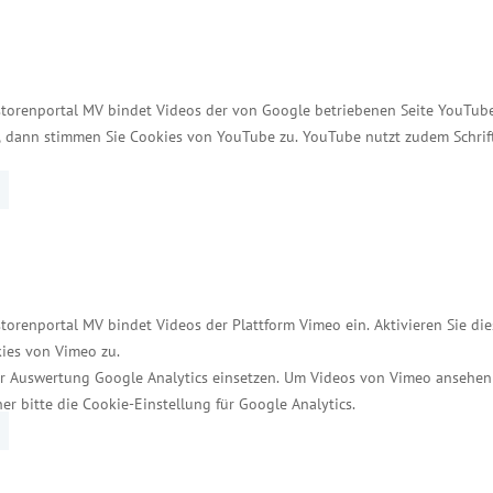
och 2.400 Bewerberinnen und Bewerber unversorgt so
storenportal MV bindet Videos der von Google betriebenen Seite YouTube 
uf dem Ausbildungsmarkt ein wenig entspannt. Jedo
t, dann stimmen Sie Cookies von YouTube zu. YouTube nutzt zudem Schri
 sein, alle Ausbildungsplätze zu besetzen, da genug
pommern leisten schon viel bei der Anwerbung von 
 in unserer Gesellschaft für sich zu gewinnen. Eine 
aftsminister Meyer deutlich.
torenportal MV bindet Videos der Plattform Vimeo ein. Aktivieren Sie di
ies von Vimeo zu.
r Auswertung Google Analytics einsetzen. Um Videos von Vimeo ansehen
her bitte die Cookie-Einstellung für Google Analytics.
Services