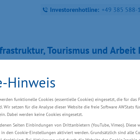
Investorenhotline:
+49 385 588-
fra­struk­tur, Tou­ris­mus und Ar­bei
e-Hinweis
ndort finden
Starke Branchen
Wir unterstütze
werden funktionelle Cookies (essentielle Cookies) eingesetzt, die für das 
d. Wir setzen für die Analyse dieser Website die freie Software AWStats f
 ein. Dabei werden keine Cookies eingesetzt.
iedenen Seiten Einbindungen von Drittanbietern (YouTube, Vimeo). Diese 
 in den Cookie-Einstellungen aktiviert werden. Grundsätzlich sind alle C