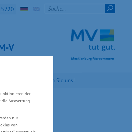
15220
t M-V
n Sie
Kontaktieren Sie uns!
Funktionieren der
ür die Auswertung
werden nur
ookies von