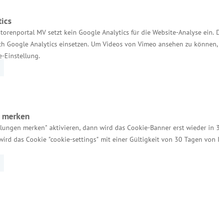
Kontakt für Investoren
ics
torenportal MV setzt kein Google Analytics für die Website-Analyse ein. 
Einheitlicher Ansprechpartner
h Google Analytics einsetzen. Um Videos von Vimeo ansehen zu können, 
e-Einstellung.
MV Serviceportal
Aktuelle Broschüren und Downloads
Aktuelle Meldungen
Impressum
n merken
llungen merken" aktivieren, dann wird das Cookie-Banner erst wieder in 
Datenschutz
wird das Cookie "cookie-settings" mit einer Gültigkeit von 30 Tagen von
Bildnachweis
Barrierefreiheit
Cookie-Einstellungen verwalten