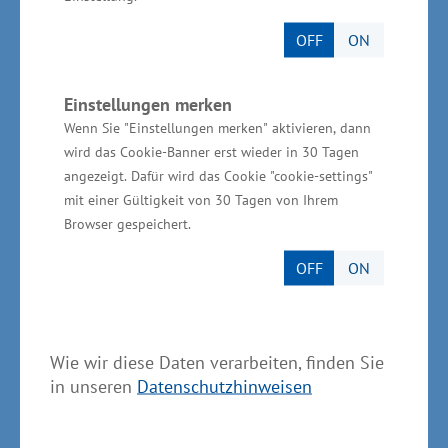
zwingende Voraussetzungen für die Vergabe
öffentlicher Aufträge“, erläuterte Minister Meyer
OFF
ON
auch im Vorfeld des Tags der Arbeit (1. Mai). Ein
entsprechender Gesetzentwurf wurde am
Einstellungen merken
Dienstag im Kabinett beschlossen.
Wenn Sie "Einstellungen merken" aktivieren, dann
wird das Cookie-Banner erst wieder in 30 Tagen
angezeigt. Dafür wird das Cookie "cookie-settings"
Auch die Wirtschaftsförderung im Rahmen der
mit einer Gültigkeit von 30 Tagen von Ihrem
Gemeinschaftsaufgabe zur Verbesserung der
Browser gespeichert.
regionalen Wirtschaftsstruktur (GRW) ist in
Mecklenburg-Vorpommern stärker auf das
OFF
ON
Kriterium der Tarifbindung oder mindestens
tarifgleichen Vergütung ausgerichtet. „So haben
wir die Förderung neugestaltet und eine
Wie wir diese Daten verarbeiten, finden Sie
in unseren
Datenschutzhinweisen
Bonusförderung bei Tarifbindung und bei der
Zahlung von ´guten Löhnen´ eingeführt. Zudem