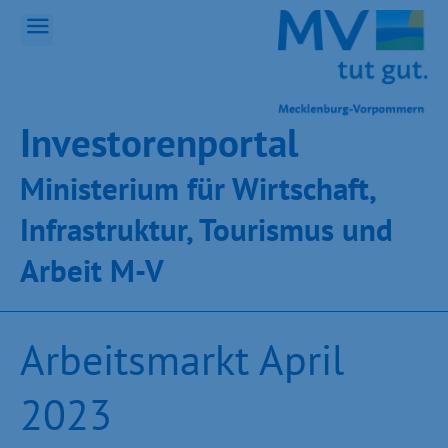
Inves­toren­por­tal
Ministeri­um für Wirt­schaft,
Infra­struk­tur, Tou­ris­mus und
Ar­beit M-V
Arbeitsmarkt April
2023