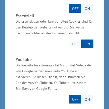
Insgesamt sind aktuell 63.400 Menschen
arbeitslos. „Der Arbeitsmarkt erweist sich als
OFF
ON
dynamisch. Das allmähliche Hochfahren im
Essenziell
Die essentiellen oder funktionellen Cookies sind für
Tourismus in diesem Jahr macht sich auf dem
den Betrieb der Website notwendig. Sie werden
Arbeitsmarkt bemerkbar. Unternehmen suchen
nach dem Schließen des Browsers gelöscht.
Arbeitskräfte insbesondere auch im
Gastgewerbe, im verarbeitenden Gewerbe und
OFF
ON
im Handel“, sagte der Minister für Wirtschaft,
Infrastruktur, Tourismus und Arbeit Reinhard
YouTube
Die Website Investorenportal MV bindet Videos der
Meyer am Freitag. Im Vergleich zum
von Google betriebenen Seite YouTube ein.
Vorjahresmonat April 2022 ist die Zahl der
Aktivieren Sie diesen Dienst, dann stimmen Sie
Arbeitslosen um 6.500 (11,5 Prozent) gestiegen.
Cookies von YouTube zu. YouTube nutzt zudem
Schriften von Google Fonts.
Mindestarbeitsbedingungen
OFF
ON
weiter verbessern