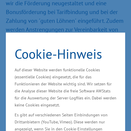
wir die Förderung neugestaltet und eine
Bonusförderung bei Tarifbindung und bei der
Zahlung von ´guten Löhnen´ eingeführt. Zudem
werden Anstrengungen zur Vereinbarkeit von
Erwerbs- und Privatleben honoriert“, betonte
Minister Reinhard Meyer. Die GRW ist das
Cookie-Hinweis
zentrale Instrument zur Förderung der
regionalen Wirtschaft.
Auf dieser Website werden funktionelle Cookies
(essentielle Cookies) eingesetzt, die für das
Kurzarbeit wird weiter genutzt
Funktionieren der Website wichtig sind. Wir setzen für
die Analyse dieser Website die freie Software AWStats
Nach Angaben der Bundesagentur für Arbeit
für die Auswertung der Server-Logfiles ein. Dabei werden
keine Cookies eingesetzt.
waren im Januar 2023 (aktuellster Wert) in
Mecklenburg-Vorpommern 645 Beschäftigte in
Es gibt auf verschiedenen Seiten Einbindungen von
Drittanbietern (YouTube, Vimeo). Diese werden nur
58 Betrieben in Kurzarbeit. „Es ist gut, dass das
angezeigt, wenn Sie in den Cookie-Einstellungen