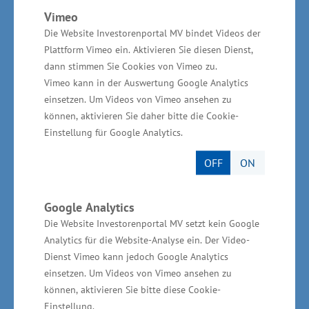
Vimeo
Wirtschafts- und Arbeitsminister Reinhard
Die Website Investorenportal MV bindet Videos der
Meyer machte deutlich, dass die Rufe nach
Plattform Vimeo ein. Aktivieren Sie diesen Dienst,
mehr gesetzlichen Regelungen für
dann stimmen Sie Cookies von Vimeo zu.
Mindestarbeitsbedingungen lauter werden. „Das
Vimeo kann in der Auswertung Google Analytics
einsetzen. Um Videos von Vimeo ansehen zu
ist zunehmend eine Frage der sozialen
können, aktivieren Sie daher bitte die Cookie-
Gerechtigkeit. Wir werden in Mecklenburg-
Einstellung für Google Analytics.
Vorpommern bei der öffentlichen
OFF
ON
Auftragsvergabe den Vergabemindestlohn an
die mindestens tarifgleiche Vergütung und
Google Analytics
Einhaltung von Mindestarbeitsbedingungen
Die Website Investorenportal MV setzt kein Google
koppeln. Wir modernisieren diesbezüglich das
Analytics für die Website-Analyse ein. Der Video-
Vergaberecht. Die Einhaltung von
Dienst Vimeo kann jedoch Google Analytics
Tarifverträgen und die Einhaltung von
einsetzen. Um Videos von Vimeo ansehen zu
Mindestlohnvorschriften sind danach
können, aktivieren Sie bitte diese Cookie-
Einstellung.