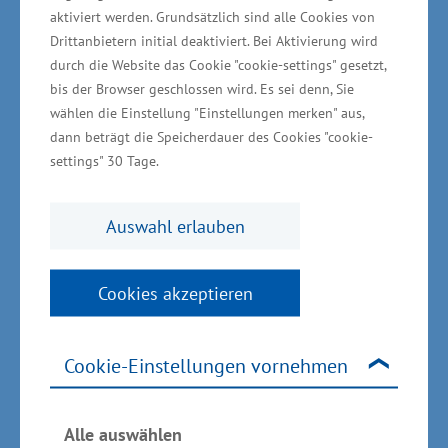
Instrument der Kurzarbeit weiter zum Einsatz
aktiviert werden. Grundsätzlich sind alle Cookies von
kommt. Die Nachfrage ist inzwischen deutlich
Drittanbietern initial deaktiviert. Bei Aktivierung wird
gesunken. Das spricht für eine
durch die Website das Cookie "cookie-settings" gesetzt,
bis der Browser geschlossen wird. Es sei denn, Sie
Frühjahrsbelebung auf dem Arbeitsmarkt“, sagte
wählen die Einstellung "Einstellungen merken" aus,
Mecklenburg-Vorpommerns Wirtschafts- und
dann beträgt die Speicherdauer des Cookies "cookie-
Arbeitsminister Reinhard Meyer abschließend.
settings" 30 Tage.
Im Januar 2022 waren – pandemiebedingt –
21.663 Beschäftigte in 3.198 Betrieben in
Auswahl erlauben
Kurzarbeit.
Cookies akzeptieren
In Mecklenburg-Vorpommern ist die Zahl der
Arbeitslosen im April deutlich gesunken. Im
Vergleich zum Vormonat März sank die Zahl um
Cookie-Einstellungen vornehmen
3.000 Arbeitslose (-4,6 Prozent) ab. Die
Arbeitslosenquote liegt bei 7,8 Prozent.
Alle auswählen