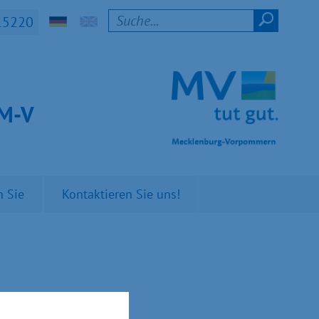
15220
t M-V
n Sie
Kontaktieren Sie uns!