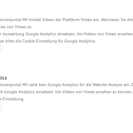
e KMU-Härtefallregelung, 20 Millionen Euro vom La
werden können sowie weitere zehn Millionen Euro für
torenportal MV bindet Videos der Plattform Vimeo ein. Aktivieren Sie di
törungen. Darüber hinaus übernimmt das Land Ausfal
ies von Vimeo zu.
rtschaft zu sichern.
r Auswertung Google Analytics einsetzen. Um Videos von Vimeo ansehen
her bitte die Cookie-Einstellung für Google Analytics.
en beim Landesförderinstitut eingereicht werden.
ics
torenportal MV setzt kein Google Analytics für die Website-Analyse ein. 
h Google Analytics einsetzen. Um Videos von Vimeo ansehen zu können, 
e-Einstellung.
Services