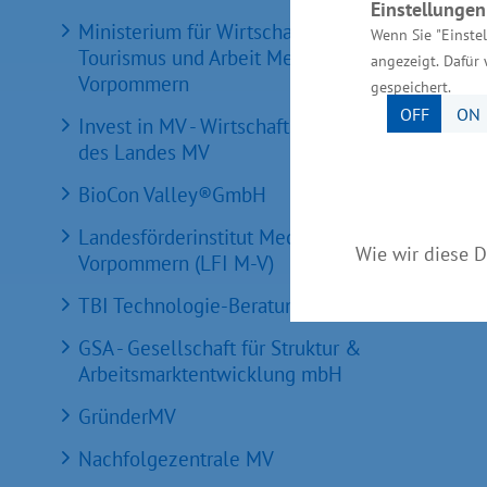
Einstellunge
Ministerium für Wirtschaft, Infrastruktur,
Wenn Sie "Einste
Tourismus und Arbeit Mecklenburg-
angezeigt. Dafür 
Vorpommern
gespeichert.
OFF
ON
Invest in MV - Wirtschaftsfördergesellschaft
des Landes MV
BioCon Valley®GmbH
Landesförderinstitut Mecklenburg-
Wie wir diese D
Vorpommern (LFI M-V)
TBI Technologie-Beratungs-Institut GmbH
GSA - Gesellschaft für Struktur &
Arbeitsmarktentwicklung mbH
GründerMV
Nachfolgezentrale MV