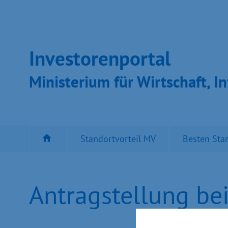
Inves­toren­por­tal
Ministeri­um für Wirt­schaft, In
Standortvorteil MV
Besten Sta
Antragstellung bei