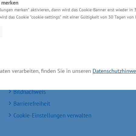
n merken
Kontakt für Investoren
llungen merken" aktivieren, dann wird das Cookie-Banner erst wieder in 
wird das Cookie "cookie-settings" mit einer Gültigkeit von 30 Tagen von
Einheitlicher Ansprechpartner
MV Serviceportal
Aktuelle Broschüren und Downloads
Aktuelle Meldungen
Impressum
aten verarbeiten, finden Sie in unseren
Datenschutzhinwe
Datenschutz
Bildnachweis
Barrierefreiheit
Cookie-Einstellungen verwalten