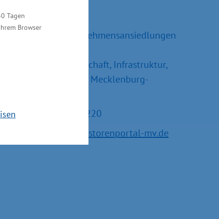
Ralf Sippel
30 Tagen
 Ihrem Browser
Referatsleiter Unternehmensansiedlungen
und –erweiterungen
Ministerium für Wirtschaft, Infrastruktur,
Tourismus und Arbeit Mecklenburg-
Vorpommern
Tel.: +49 385 588-15220
isen
E-Mail:
service@investorenportal-mv.de