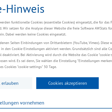
April 2023 verlängert
e-Hinweis
werden funktionelle Cookies (essentielle Cookies) eingesetzt, die für das 
ne und mittlere Unternehmen mit besonders hohen Ener
d. Wir setzen für die Analyse dieser Website die freie Software AWStats f
r Anträge stellen. Bei dem Programm geht es darum
 ein. Dabei werden keine Cookies eingesetzt.
Mecklenburg-Vorpommern konkret unterstützen. Mit d
iedenen Seiten Einbindungen von Drittanbietern (YouTube, Vimeo). Diese 
eit geben, einen Antrag zu stellen, die bisher noch
 in den Cookie-Einstellungen aktiviert werden. Grundsätzlich sind alle C
schaft, Infrastruktur, Tourismus und Arbeit Reinhard 
al deaktiviert. Bei Aktivierung wird durch die Website das Cookie "cookie-s
ssen wird. Es sei denn, Sie wählen die Einstellung "Einstellungen merken
es Cookies "cookie-settings" 30 Tage.
 erlauben
Cookies akzeptieren
desförderinstitut Mecklenburg-Vorpommern (LFI) Här
er ersten Antragsrunde sind circa 40 Anträge eingeg
tellungen vornehmen
chwerpunkten in den Bereichen Hotel- und Gaststätt