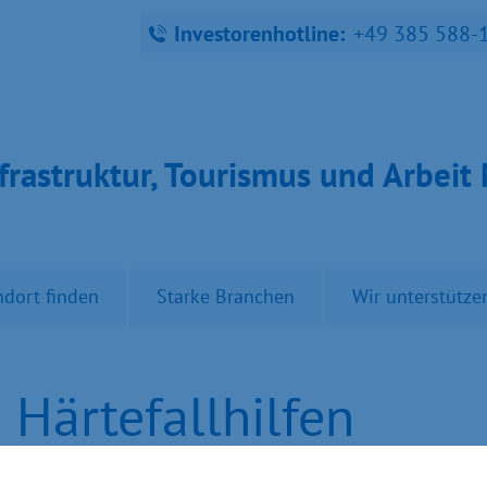
Investorenhotline:
+49 385 588-
fra­struk­tur, Tou­ris­mus und Ar­bei
ndort finden
Starke Branchen
Wir unterstütze
 Härtefallhilfen