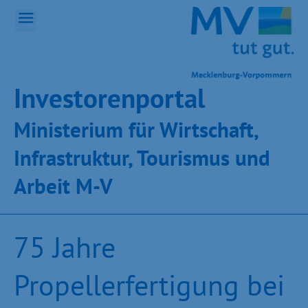
Inves­toren­por­tal
Ministeri­um für Wirt­schaft,
Infra­struk­tur, Tou­ris­mus und
Ar­beit M-V
75 Jahre
Propellerfertigung bei