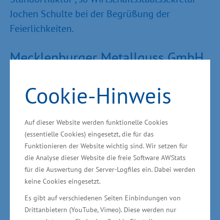
Jochen Schulte bei der Begrüßung der
Feierlichkeiten.
Mecklenburger Metallguss GmbH
(MMG)
Cookie-Hinweis
1875 wurde das Unternehmen als
Maschinenfabrik und Eisengießerei gegründet.
Auf dieser Website werden funktionelle Cookies
Es belieferte zunächst vor allem den
(essentielle Cookies) eingesetzt, die für das
Maschinen- und Anlagenbau. Als nach dem
Funktionieren der Website wichtig sind. Wir setzen für
die Analyse dieser Website die freie Software AWStats
Zweiten Weltkrieg der Schiffbau im Osten
für die Auswertung der Server-Logfiles ein. Dabei werden
Deutschlands wieder aufgebaut wurde, fertigte
keine Cookies eingesetzt.
die Warener Gießerei mehr und mehr Teile für
Es gibt auf verschiedenen Seiten Einbindungen von
die Werftindustrie und spezialisierte sich auf die
Drittanbietern (YouTube, Vimeo). Diese werden nur
Herstellung von Schiffspropellern.