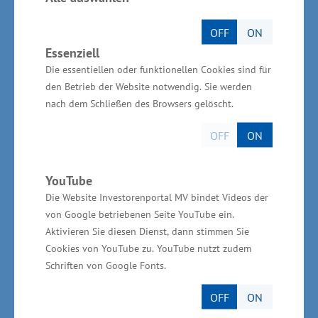
Mecklenburg-Vorpommern und die Region
OFF
ON
Waren an der Müritz weltweit und ist ein
Essenziell
Aushängeschild des Industriestandortes MV. Als
Die essentiellen oder funktionellen Cookies sind für
einzige Gießerei ihrer Art außerhalb Asiens
den Betrieb der Website notwendig. Sie werden
erfreut es mich umso mehr, dass sie mit ihren
nach dem Schließen des Browsers gelöscht.
Produkten die Effizienzbemühungen der
OFF
ON
Bestandsschifffahrt bedienen können. Einen
wesentlichen Beitrag leistet MMG dabei mit
YouTube
eigener Forschungen - selbstständig und sehr
Die Website Investorenportal MV bindet Videos der
aktiv“, führte Staatssekretär Jochen Schulte
von Google betriebenen Seite YouTube ein.
weiter aus.
Aktivieren Sie diesen Dienst, dann stimmen Sie
Cookies von YouTube zu. YouTube nutzt zudem
Produktion und Innovation
Schriften von Google Fonts.
OFF
ON
Zum Produktions- und Leistungsprogramm von