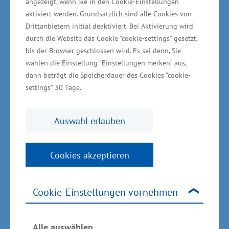
angezeigt, wenn Sie in den Cookie-Einstellungen
aktiviert werden. Grundsätzlich sind alle Cookies von
Heute ist MMG eine der modernsten und
Drittanbietern initial deaktiviert. Bei Aktivierung wird
durch die Website das Cookie "cookie-settings" gesetzt,
nachhaltigsten Propellerfabriken der Welt. Seit
bis der Browser geschlossen wird. Es sei denn, Sie
1948 prägt MMG mit der Entwicklung und
wählen die Einstellung "Einstellungen merken" aus,
Herstellung von Schiffspropellern die
dann beträgt die Speicherdauer des Cookies "cookie-
Schifffahrt. Tausende Schiffe mit Propellern der
settings" 30 Tage.
MMG sind auf den Weltmeeren unterwegs,
darunter die größten ihrer Klassen. Zur
Auswahl erlauben
Herstellung werden uralte Kulturtechniken und
innovative Fertigungsmethoden kombiniert. Die
Cookies akzeptieren
Entwicklung effizienter Schiffsantriebe steht
dabei genauso im Mittelpunkt wie die Effizienz
Cookie-Einstellungen vornehmen
der Produktion.
„Die MMG repräsentiert unser Land
Alle auswählen