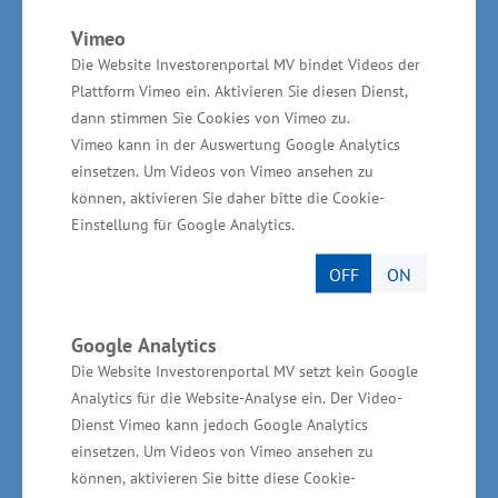
MMG zählen die Herstellung von Groß- und
Vimeo
Spezialguss aus Kupferlegierungen und
Die Website Investorenportal MV bindet Videos der
insbesondere die Konstruktion und die
Plattform Vimeo ein. Aktivieren Sie diesen Dienst,
Herstellung von Festpropellern und von
dann stimmen Sie Cookies von Vimeo zu.
Vimeo kann in der Auswertung Google Analytics
Verstellpropellerkomponenten für alle
einsetzen. Um Videos von Vimeo ansehen zu
Schiffsklassen und -größen, wie z. B.
können, aktivieren Sie daher bitte die Cookie-
Containerschiffe, Tankschiffe, Massengutfrachter
Einstellung für Google Analytics.
und Passagierschiffe. Daneben werden im
OFF
ON
Schleudergussverfahren Halbzeuge wie
Buchsen und Ringe aus Kupferlegierungen
Google Analytics
hergestellt und Kunden aus allen
Die Website Investorenportal MV setzt kein Google
Industriebereichen maßgeschneiderte
Analytics für die Website-Analyse ein. Der Video-
Lösungen für Spezialgussbauteile angeboten.
Dienst Vimeo kann jedoch Google Analytics
Das Unternehmen hat sich in den letzten Jahren
einsetzen. Um Videos von Vimeo ansehen zu
können, aktivieren Sie bitte diese Cookie-
immer breiter aufgestellt und bietet nun auch