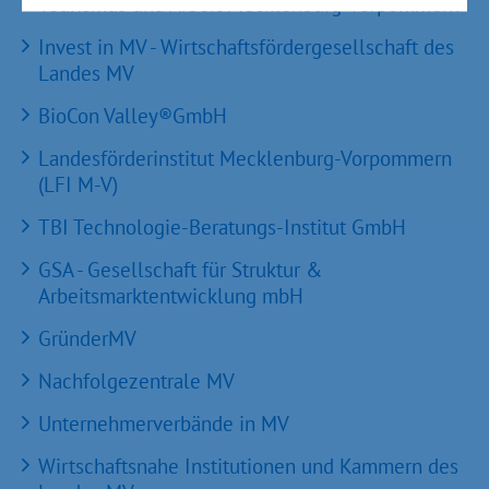
Tourismus und Arbeit Mecklenburg-Vorpommern
Invest in MV - Wirtschaftsfördergesellschaft des
Landes MV
BioCon Valley®GmbH
Landesförderinstitut Mecklenburg-Vorpommern
(LFI M-V)
TBI Technologie-Beratungs-Institut GmbH
GSA - Gesellschaft für Struktur &
Arbeitsmarktentwicklung mbH
GründerMV
Nachfolgezentrale MV
Unternehmerverbände in MV
Wirtschaftsnahe Institutionen und Kammern des