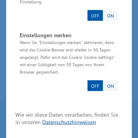
Einstellung.
Propellerlösungen für Tanker, Kreuzfahrtschiffe,
Forschungsschiffe, U-Boote und Jachten an.
OFF
ON
Nach eigenen Angaben setzt MMG mit dem
Antriebskonzept „5D-Propulsion“ neue
Einstellungen merken
Maßstäbe im Bereich hocheffizienter
Wenn Sie "Einstellungen merken" aktivieren, dann
wird das Cookie-Banner erst wieder in 30 Tagen
Propellerantriebe.
angezeigt. Dafür wird das Cookie "cookie-settings"
mit einer Gültigkeit von 30 Tagen von Ihrem
Browser gespeichert.
OFF
ON
Partner im Land
Wie wir diese Daten verarbeiten, finden Sie
in unseren
Datenschutzhinweisen
Ministerium für Wirtschaft, Infrastruktur,