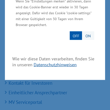
Arbeitsmarktentwicklung mbH
Wenn Sie "Einstellungen merken" aktivieren, dann
wird das Cookie-Banner erst wieder in 30 Tagen
GründerMV
angezeigt. Dafür wird das Cookie "cookie-settings"
mit einer Gültigkeit von 30 Tagen von Ihrem
Nachfolgezentrale MV
Browser gespeichert.
Unternehmerverbände in MV
OFF
ON
Wirtschaftsnahe Institutionen und Kammern des
Landes MV
Wie wir diese Daten verarbeiten, finden Sie
in unseren
Datenschutzhinweisen
Services
Kontakt für Investoren
Einheitlicher Ansprechpartner
MV Serviceportal