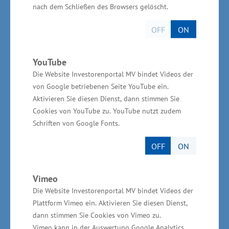
nach dem Schließen des Browsers gelöscht.
Übernahme der Kosten des Azubitickets,
Fahrtkostenübernahme für die Berufsschule,
OFF
ON
Geburtstags- und Tankgutscheine etc. sowie das
Aufzeigen von vielfältigen Entwicklungs- und
YouTube
Karrieremöglichkeiten. „Die Auszeichnung TOP-
Die Website Investorenportal MV bindet Videos der
Ausbildungsbetrieb ist für die Unternehmen
von Google betriebenen Seite YouTube ein.
Aktivieren Sie diesen Dienst, dann stimmen Sie
auch ein ausgezeichnetes Mittel für die
Cookies von YouTube zu. YouTube nutzt zudem
Eigenwerbung. Junge Menschen erkennen, dass
Schriften von Google Fonts.
in den Betrieben intensiv an einer inhaltlich
OFF
ON
wertvollen Ausbildung gearbeitet wird. Das gibt
Jugendlichen Orientierung auf dem Weg ins
Berufsleben“, sagte Schulte.
Vimeo
Die Website Investorenportal MV bindet Videos der
Plattform Vimeo ein. Aktivieren Sie diesen Dienst,
dann stimmen Sie Cookies von Vimeo zu.
Vimeo kann in der Auswertung Google Analytics