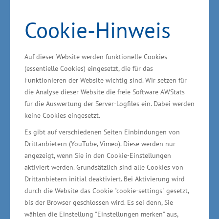
Handelskammer zu Neubrandenburg für das
Cookie-Hinweis
östliche Mecklenburg-Vorpommern (IHK)
übergeben worden. „Wir wollen die besonderen
Leistungen der Unternehmen für eine
Auf dieser Website werden funktionelle Cookies
hochwertige Ausbildung junger Menschen bei
(essentielle Cookies) eingesetzt, die für das
der Berufsorientierung und der
Funktionieren der Website wichtig sind. Wir setzen für
die Analyse dieser Website die freie Software AWStats
Fachkräfteentwicklung öffentlichkeitswirksam
für die Auswertung der Server-Logfiles ein. Dabei werden
würdigen. Die ausgezeichneten Betriebe
keine Cookies eingesetzt.
gehören zu den Besten des Landes, weil sie die
Es gibt auf verschiedenen Seiten Einbindungen von
Ausbildung des Nachwuchses als Teil ihres
Drittanbietern (YouTube, Vimeo). Diese werden nur
unternehmerischen Handelns ernst nehmen“,
angezeigt, wenn Sie in den Cookie-Einstellungen
aktiviert werden. Grundsätzlich sind alle Cookies von
sagte der Staatssekretär im Ministerium für
Drittanbietern initial deaktiviert. Bei Aktivierung wird
Wirtschaft, Infrastruktur, Tourismus und Arbeit
durch die Website das Cookie "cookie-settings" gesetzt,
Jochen Schulte. Der Staatssekretär hat
bis der Browser geschlossen wird. Es sei denn, Sie
zusammen mit IHK-Präsident Dr. Wolfgang
wählen die Einstellung "Einstellungen merken" aus,