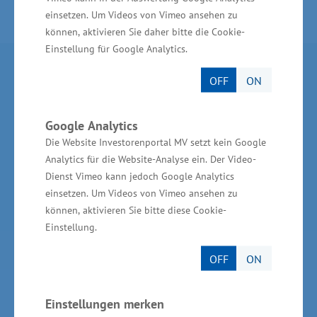
einsetzen. Um Videos von Vimeo ansehen zu
können, aktivieren Sie daher bitte die Cookie-
Einstellung für Google Analytics.
Partner im Land
OFF
ON
Ministerium für Wirtschaft, Infrastruktur,
Google Analytics
Tourismus und Arbeit Mecklenburg-Vorpommern
Die Website Investorenportal MV setzt kein Google
Invest in MV - Wirtschaftsfördergesellschaft des
Analytics für die Website-Analyse ein. Der Video-
Landes MV
Dienst Vimeo kann jedoch Google Analytics
einsetzen. Um Videos von Vimeo ansehen zu
BioCon Valley®GmbH
können, aktivieren Sie bitte diese Cookie-
Einstellung.
Landesförderinstitut Mecklenburg-Vorpommern
(LFI M-V)
OFF
ON
TBI Technologie-Beratungs-Institut GmbH
GSA - Gesellschaft für Struktur &
Einstellungen merken