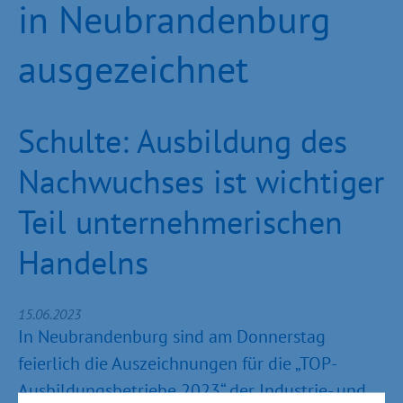
in Neubrandenburg
ausgezeichnet
Schulte: Ausbildung des
Nachwuchses ist wichtiger
Teil unternehmerischen
Handelns
15.06.2023
In Neubrandenburg sind am Donnerstag
feierlich die Auszeichnungen für die „TOP-
Ausbildungsbetriebe 2023“ der Industrie- und