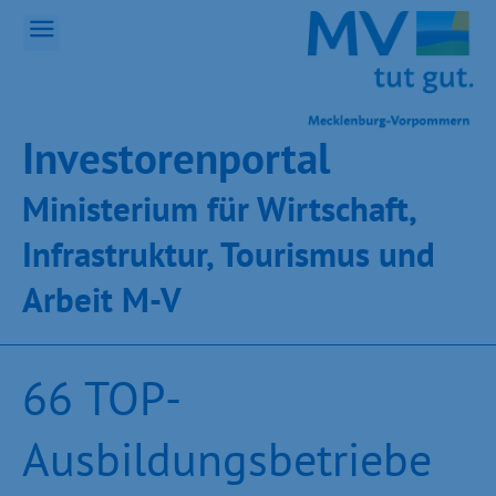
Inves­toren­por­tal
Ministeri­um für Wirt­schaft,
Infra­struk­tur, Tou­ris­mus und
Ar­beit M-V
66 TOP-
Ausbildungsbetriebe