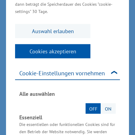
dann beträgt die Speicherdauer des Cookies "cookie-
Blank die Auszeichnungen im Haus der Kultur
settings" 30 Tage.
und Bildung vorgenommen.
66 Unternehmen sind TOP-
Auswahl erlauben
Ausbildungsbetriebe
Cookies akzeptieren
Insgesamt haben 66 Unternehmen den Titel
„TOP-Ausbildungsbetrieb“ erhalten. Die Betriebe
Cookie-Einstellungen vornehmen
wurden ausgezeichnet, weil sie sich über den
gesetzlich geforderten Rahmen hinaus in der
Alle auswählen
Berufsausbildung, Berufsorientierung und
Fachkräfteentwicklung engagieren. Dazu zählen
OFF
ON
beispielsweise Mitwirkung im
Essenziell
Prüfungsausschuss der IHK, Entwicklung
Die essentiellen oder funktionellen Cookies sind für
eigener Azubi-Projekte, Motivationsanreize wie
den Betrieb der Website notwendig. Sie werden