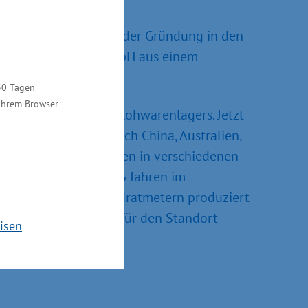
 zurückblicken. Nach der Gründung in den
1 wurde die Malie GmbH aus einem
30 Tagen
 Ihrem Browser
rung des Fertig- und Rohwarenlagers. Jetzt
rt unter anderem nach China, Australien,
und Boxspringmatratzen in verschiedenen
hied sich der seit 26 Jahren im
„Auf über 17.000 Quadratmetern produziert
rausragende Werbung für den Standort
isen