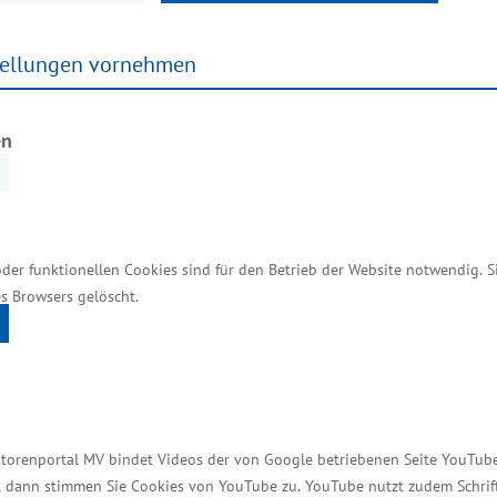
tellungen vornehmen
nternehmerpersönlichkeit“
en
schaft mbH - Stralsund (Landkreis Vorpommern-Rügen
fuffzehn“, Aparthotel Altes Schwedisches Konsulat, 
jetzt markt) – nach einer Ausbildung zum Restaurant
oder funktionellen Cookies sind für den Betrieb der Website notwendig. 
cher Leiter und Hoteldirektor hat Eike Sadewater im 
s Browsers gelöscht.
rnehmen aus der Hotellerie, Gastronomie und Freize
Familienmensch mit drei Kindern engagiert sich zude
gionalverbandes Stralsund und ist Mitglied der IHK
Eike Sadewater unterstützt unter anderem als Sponso
ollblut-Unternehmer mit außerordentlichen Dienstl
storenportal MV bindet Videos der von Google betriebenen Seite YouTube 
uristische Angebot für ihn eine Herzensangelegenheit
t, dann stimmen Sie Cookies von YouTube zu. YouTube nutzt zudem Schri