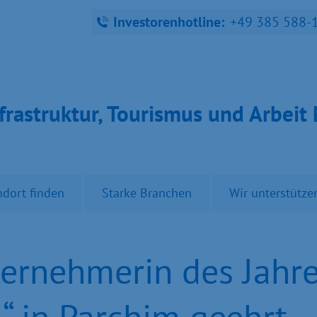
Investorenhotline:
+49 385 588-
fra­struk­tur, Tou­ris­mus und Ar­bei
ndort finden
Starke Branchen
Wir unterstütze
ernehmerin des Jahre
 in Parchim geehrt