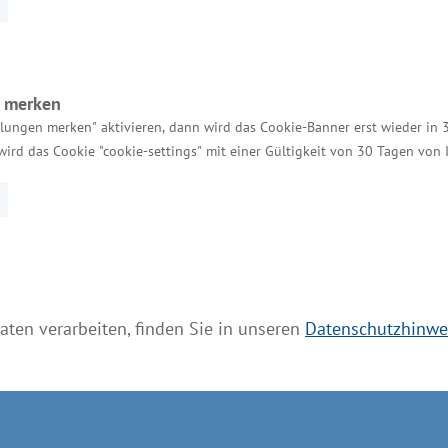
n auf eine 80-jährige, wechselvolle Firmenhistorie
men seinen Firmensitz im Jahr 1952 nach Warin. 199
n merken
llungen merken" aktivieren, dann wird das Cookie-Banner erst wieder in 
wird das Cookie "cookie-settings" mit einer Gültigkeit von 30 Tagen von
nd drei Millionen Euro unter anderem für die Erweite
400 und 600 Matratzen täglich, die auch in den Expo
roduktportfolio gehören Federkern-, Schaumstoff- 
nd Möbelhäusern gekauft werden. Im Jahr 2020 entsc
nd Kessler, die Unternehmensnachfolge anzutreten. 
olgreich für den internationalen Markt. Das ist he
aten verarbeiten, finden Sie in unseren
Datenschutzhinwe