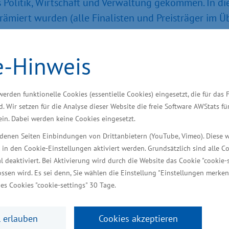
Politik, Wirtschaft und Verwaltung gekommen. In dies
rämiert wurden (alle Finalisten und Preisträger im Ü
vergeben. Insgesamt sind 120 Bewerbungen und Nomin
e-Hinweis
eisgelder in Höhe von insgesamt 15.000 Euro, jeweil
nna Silberstein. „Die Auszeichnungen gelten insbeso
sind und den Familien, die mit viel Unterstützung un
werden funktionelle Cookies (essentielle Cookies) eingesetzt, die für das 
Meyer.
d. Wir setzen für die Analyse dieser Website die freie Software AWStats f
 ein. Dabei werden keine Cookies eingesetzt.
ür Wirtschaft, Infrastruktur, Tourismus und Arbeit,
iedenen Seiten Einbindungen von Drittanbietern (YouTube, Vimeo). Diese 
 in den Cookie-Einstellungen aktiviert werden. Grundsätzlich sind alle C
andesarbeitsgemeinschaft der drei Industrie- und H
al deaktiviert. Bei Aktivierung wird durch die Website das Cookie "cookie-s
igung der Unternehmensverbände Mecklenburg-Vor
ssen wird. Es sei denn, Sie wählen die Einstellung "Einstellungen merken
es Cookies "cookie-settings" 30 Tage.
 erlauben
Cookies akzeptieren
 „Unternehmer des Jahres in Mecklenb