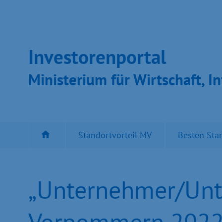
Inves­toren­por­tal
Ministeri­um für Wirt­schaft, In
Standortvorteil MV
Besten Sta
„Unternehmer/Unt
Vorpommern 2022“