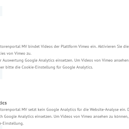
und trifft die Auszeichnung Unternehmerpersönlichk
torenportal MV bindet Videos der Plattform Vimeo ein. Aktivieren Sie di
 Heidebrecht GmbH & Co. KG, Elmenhorst (Landkreis 
ies von Vimeo zu.
r Auswertung Google Analytics einsetzen. Um Videos von Vimeo ansehen
 Servaas Schlosshotel GmbH, Schloss Basthorst, Cr
her bitte die Cookie-Einstellung für Google Analytics.
nternehmensentwicklung“
ics
torenportal MV setzt kein Google Analytics für die Website-Analyse ein. 
h Google Analytics einsetzen. Um Videos von Vimeo ansehen zu können, 
enburgisches Matratzenwerk GmbH - Warin (Landkreis
e-Einstellung.