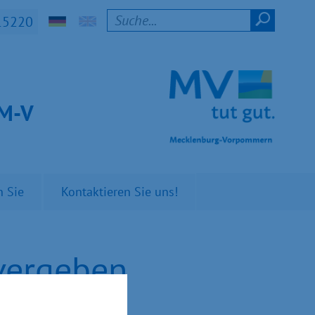
15220
t M-V
n Sie
Kontaktieren Sie uns!
 vergeben