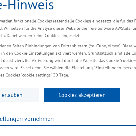
e-Hinweis
uelle für mehr Wirtschafts- 
– Fördermöglichkeiten für 
werden funktionelle Cookies (essentielle Cookies) eingesetzt, die für das 
d. Wir setzen für die Analyse dieser Website die freie Software AWStats f
 ein. Dabei werden keine Cookies eingesetzt.
iedenen Seiten Einbindungen von Drittanbietern (YouTube, Vimeo). Diese 
 in den Cookie-Einstellungen aktiviert werden. Grundsätzlich sind alle C
Z-Existenzgründerpreis an Gründerinnen und Gründ
al deaktiviert. Bei Aktivierung wird durch die Website das Cookie "cookie-s
ungsmöglichkeiten für Gründerinnen und Gründer an. I
ssen wird. Es sei denn, Sie wählen die Einstellung "Einstellungen merken
es Cookies "cookie-settings" 30 Tage.
haben direkt zu begleiten und zu unterstützen. Dar
n gefragt und es gibt weniger Existenzgründungen aus
ell den Sprung in die Selbstständigkeit. Wir brauche
 erlauben
Cookies akzeptieren
tigungswachstum in Mecklenburg-Vorpommern“, sagte de
rstag vor Ort. Schirmherrin des OZ-Existenzgründer
tellungen vornehmen