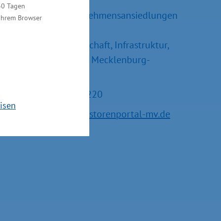
30 Tagen
Referatsleiter Unternehmensansiedlungen
 Ihrem Browser
und –erweiterungen
Ministerium für Wirtschaft, Infrastruktur,
Tourismus und Arbeit Mecklenburg-
Vorpommern
Tel.: +49 385 588-15220
isen
E-Mail:
service@investorenportal-mv.de