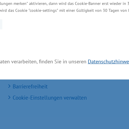
llungen merken" aktivieren, dann wird das Cookie-Banner erst wieder in 
Einheitlicher Ansprechpartner
wird das Cookie "cookie-settings" mit einer Gültigkeit von 30 Tagen von
MV Serviceportal
Aktuelle Broschüren und Downloads
Aktuelle Meldungen
Impressum
aten verarbeiten, finden Sie in unseren
Datenschutzhinwe
Datenschutz
Bildnachweis
Barrierefreiheit
Cookie-Einstellungen verwalten