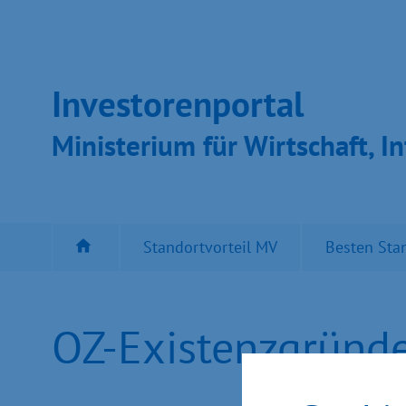
Inves­toren­por­tal
Ministeri­um für Wirt­schaft, In
Standortvorteil MV
Besten Sta
OZ-Existenzgründe