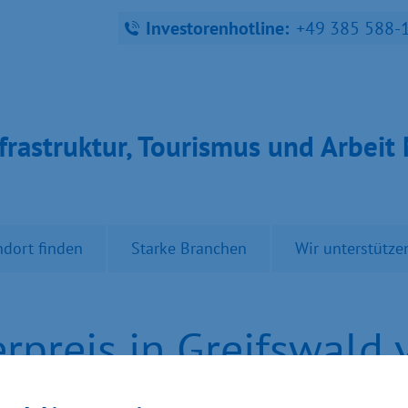
Investorenhotline:
+49 385 588-
fra­struk­tur, Tou­ris­mus und Ar­bei
ndort finden
Starke Branchen
Wir unterstütze
rpreis in Greifswald