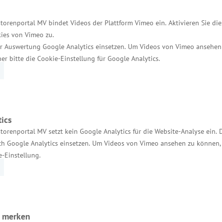
rpreise „Nachhaltigkeit“ und „Nachhaltiger Tourismu
 hatten sich beworben. 15 Firmen standen im Final
torenportal MV bindet Videos der Plattform Vimeo ein. Aktivieren Sie di
hterstattung im Umfeld des Preises machen in besond
ies von Vimeo zu.
ommerns Wirtschaftsminister Meyer abschließend.
r Auswertung Google Analytics einsetzen. Um Videos von Vimeo ansehen
her bitte die Cookie-Einstellung für Google Analytics.
es werden im Rahmen der Preisverleihung der Ostse
3 – 18 Uhr).
ics
torenportal MV setzt kein Google Analytics für die Website-Analyse ein. 
h Google Analytics einsetzen. Um Videos von Vimeo ansehen zu können, 
e-Einstellung.
Services
Kontakt für Investoren
n merken