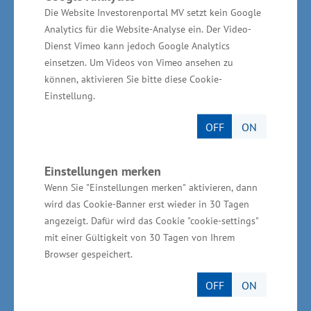
Dazu zählen die Online-Buchbarkeit sowie eine
Die Website Investorenportal MV setzt kein Google
bequeme Abwicklung der Reise vor Ort.
Analytics für die Website-Analyse ein. Der Video-
Dienst Vimeo kann jedoch Google Analytics
Camping ist dabei weit mehr, als ein Zelt auf
einsetzen. Um Videos von Vimeo ansehen zu
einem dafür vorgesehenen Platz aufzustellen.
können, aktivieren Sie bitte diese Cookie-
Mecklenburg-Vorpommern war und ist bei
Einstellung.
Entwicklungen im Campingbereich innovativ
OFF
ON
und kann auf vielen Campingplätzen des
Landes eine gute Qualität vorweisen. Eine sich
Einstellungen merken
verändernde Branche, muss auch ein
Wenn Sie "Einstellungen merken" aktivieren, dann
entsprechendes Angebot vorhalten dürfen.
wird das Cookie-Banner erst wieder in 30 Tagen
Damit dies so bleibt, brauchen wir eine
angezeigt. Dafür wird das Cookie "cookie-settings"
Novellierung der Verordnung“, sagte
mit einer Gültigkeit von 30 Tagen von Ihrem
Browser gespeichert.
Mecklenburg-Vorpommerns Wirtschafts- und
Tourismusminister Reinhard Meyer
OFF
ON
abschließend.