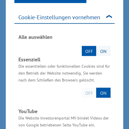
Entsorgung, zur Einhaltung von
Mindestabständen, Standplatzgrößen,
Cookie-Einstellungen vornehmen
Tragfähigkeit des Untergrunds, Brandschutz,
Zufahrts- und inneren Wegen aufzunehmen.
Alle auswählen
Regelungen zu Zelten und dem Aufstellen von
OFF
ON
beweglichen Unterkünften aus § 28 NatSchAG
Essenziell
M-V sollten in einem eigenen Abschnitt der
Die essentiellen oder funktionellen Cookies sind für
CWVO-MV übernommen werden. „In der
den Betrieb der Website notwendig. Sie werden
nach dem Schließen des Browsers gelöscht.
Verordnung können alle Rechtskreise (Bau-,
Naturschutz- und Waldrecht) nutzer- und
OFF
ON
anwenderfreundlich gebündelt werden. Somit
kann mehr Klarheit, Übersichtlichkeit und
YouTube
Verständlichkeit für die Genehmigung von
Die Website Investorenportal MV bindet Videos der
Investitionsmaßnahmen bei Campingplätzen
von Google betriebenen Seite YouTube ein.