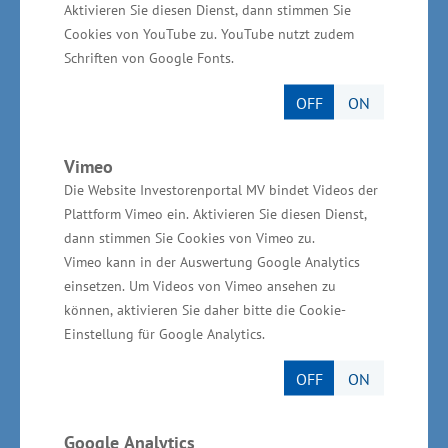
Aktivieren Sie diesen Dienst, dann stimmen Sie
bestehen“, erläuterte Wirtschaftsminister Meyer.
Cookies von YouTube zu. YouTube nutzt zudem
Schriften von Google Fonts.
Wachsende Nachfrage – Angebot muss
mithalten
OFF
ON
Die deutlich gestiegene Anzahl an
Vimeo
Neuzulassungen von Wohnwagen und
Die Website Investorenportal MV bindet Videos der
Plattform Vimeo ein. Aktivieren Sie diesen Dienst,
Wohnmobilen in Deutschland (2013: 16.667
dann stimmen Sie Cookies von Vimeo zu.
Caravans, 24.809 Reisemobile; 2021: 24.891
Vimeo kann in der Auswertung Google Analytics
Caravans, 82.017 Wohnmobile) zeigt, wie stark
einsetzen. Um Videos von Vimeo ansehen zu
dieses Segment wächst. „Camper sind in den
können, aktivieren Sie daher bitte die Cookie-
Einstellung für Google Analytics.
vergangenen Jahren qualitäts- und
umweltbewusster geworden, auch die
OFF
ON
unkomplizierte Buchung auf den
Campingplätzen rückt stärker in den Fokus.
Google Analytics