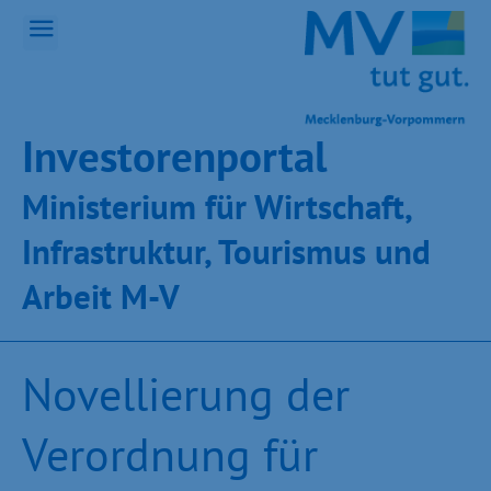
Inves­toren­por­tal
Ministeri­um für Wirt­schaft,
Infra­struk­tur, Tou­ris­mus und
Ar­beit M-V
Novellierung der
Verordnung für