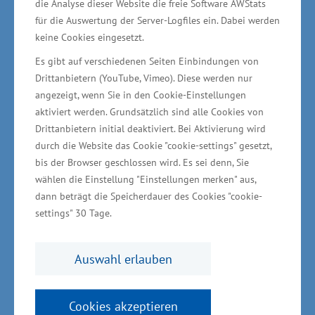
die Analyse dieser Website die freie Software AWStats
Campingunternehmen soll durch eine
für die Auswertung der Server-Logfiles ein. Dabei werden
Bündelung der Rechtsvorschriften eine
keine Cookies eingesetzt.
Vereinfachung der Verordnung erreicht werden.
Es gibt auf verschiedenen Seiten Einbindungen von
„Insbesondere soll künftig die Errichtung fester
Drittanbietern (YouTube, Vimeo). Diese werden nur
angezeigt, wenn Sie in den Cookie-Einstellungen
Campinghäuser/Tiny Houses bis zu 55
aktiviert werden. Grundsätzlich sind alle Cookies von
Quadratmeter Grundfläche sowie die
Drittanbietern initial deaktiviert. Bei Aktivierung wird
dauerhafte Aufstellung so genannter
durch die Website das Cookie "cookie-settings" gesetzt,
Mobilheime und nicht fahrtauglicher
bis der Browser geschlossen wird. Es sei denn, Sie
wählen die Einstellung "Einstellungen merken" aus,
Wohnwagen auf Campingplätzen vereinfacht
dann beträgt die Speicherdauer des Cookies "cookie-
und gegebenenfalls ermöglicht werden“, so
settings" 30 Tage.
Meyer im Landtag weiter. Für
Wohnmobilstellplätze in Kommunen sind
Auswahl erlauben
Qualitätskriterien baurechtlich zu
gewährleisten und ein eigener Abschnitt in der
Cookies akzeptieren
CWVO-MV mit Mindeststandards zur Ver- und