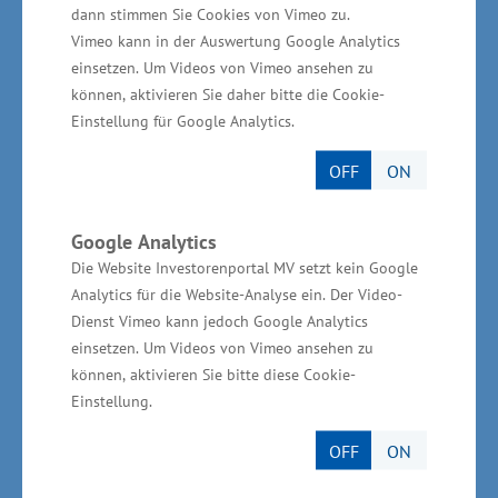
Hamburg
dann stimmen Sie Cookies von Vimeo zu.
Vimeo kann in der Auswertung Google Analytics
einsetzen. Um Videos von Vimeo ansehen zu
Andreas Rieckhof, Staatsrat für Wirtschaft,
können, aktivieren Sie daher bitte die Cookie-
Verkehr und Innovation:
„Der Krieg in der
Einstellung für Google Analytics.
Ukraine und die Corona-Pandemie haben uns
OFF
ON
deutlich vor Augen geführt, wie wichtig unsere
Häfen und stabile Lieferketten sind. Auch in
Google Analytics
Krisenzeiten muss die Versorgung der
Die Website Investorenportal MV setzt kein Google
Bevölkerung und der Wirtschaft mit Rohstoffen
Analytics für die Website-Analyse ein. Der Video-
und Produkten möglichst einwandfrei
Dienst Vimeo kann jedoch Google Analytics
funktionieren. Dies ist insbesondere für uns in
einsetzen. Um Videos von Vimeo ansehen zu
Hamburg als bedeutendster deutscher
können, aktivieren Sie bitte diese Cookie-
Einstellung.
Seehafen wesentlich. Der Aufgabe müssen sich
aber nicht nur die Reedereien,
OFF
ON
Terminalbetreiber und Logistikunternehmen