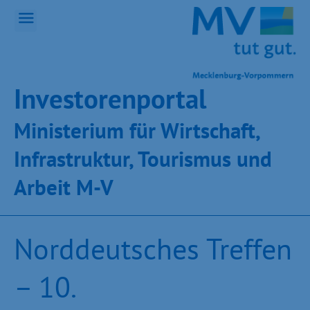
Inves­toren­por­tal
Ministeri­um für Wirt­schaft,
Infra­struk­tur, Tou­ris­mus und
Ar­beit M-V
Norddeutsches Treffen
– 10.