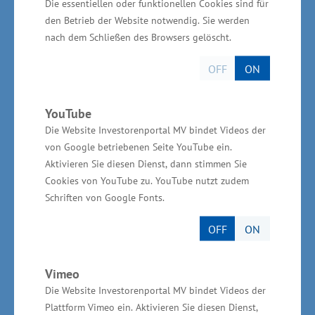
Die essentiellen oder funktionellen Cookies sind für
auf Schiffen sowie durch windkraftbasierte
den Betrieb der Website notwendig. Sie werden
Zusatzantriebe lassen sich Emissionen deutlich
nach dem Schließen des Browsers gelöscht.
senken. Darin liegt nebenbei eine große Chance
OFF
ON
für unsere Wirtschaft, denn Technologien wie
Rotorsegel oder Zugdrachen sind
YouTube
Innovationstreiber. Vor allem aber geht es nun
Die Website Investorenportal MV bindet Videos der
darum, das LNG-Importterminal am schleswig-
von Google betriebenen Seite YouTube ein.
holsteinischen Elbehafen Brunsbüttel zügig zu
Aktivieren Sie diesen Dienst, dann stimmen Sie
errichten. Nur so können wir unsere Gasimporte
Cookies von YouTube zu. YouTube nutzt zudem
Schriften von Google Fonts.
langfristig sichern und unabhängig von
russischer Energie werden. Und zudem trägt all
OFF
ON
dies zum Senken der CO2-Emissionen in den
Häfen, auf unseren Wasserstraßen und den
Vimeo
Meeren bei.“
Die Website Investorenportal MV bindet Videos der
Plattform Vimeo ein. Aktivieren Sie diesen Dienst,