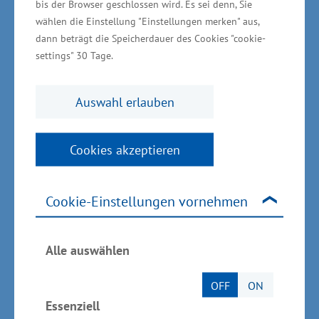
bis der Browser geschlossen wird. Es sei denn, Sie
dass es hierzu bereits Gespräche gibt und halte
wählen die Einstellung "Einstellungen merken" aus,
diesen Hafenentwicklungsdialog in diesem
dann beträgt die Speicherdauer des Cookies "cookie-
Kontext für ein besonders wichtiges
settings" 30 Tage.
Instrument.“
Auswahl erlauben
Schleswig Holstein
Cookies akzeptieren
Dr. Bernd Buchholz, Minister für Wirtschaft und
Verkehr in Schleswig-Holstein:
„Entsprechend
Cookie-Einstellungen vornehmen
dem europäischen Green Deal müssen unsere
Häfen vermehrt der Nachhaltigkeit und dem
Klimaschutz gerecht werden. Mit dem Einsatz
Alle auswählen
von alternativen Strom-Systemen in der
OFF
ON
Schifffahrt wie etwa PowerPacks,
Essenziell
Brennstoffzellen oder Photovoltaik-Anlagen