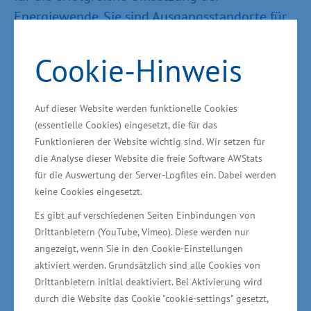
Energiewende. Sie sind Ausgangsstandorte für
den Betrieb der Offshore-Windparks, aber sie
sind auch das Tor für den Im- und Export von
Cookie-Hinweis
erneuerbaren Energien. Gleichzeitig ist die
Bedeutung der Häfen für den Im- und Export
Auf dieser Website werden funktionelle Cookies
von Waren und Gütern weiterhin extrem hoch.
(essentielle Cookies) eingesetzt, die für das
Und über allem steht, dass wir sowohl in den
Funktionieren der Website wichtig sind. Wir setzen für
die Analyse dieser Website die freie Software AWStats
Häfen wie in der Schifffahrt einen Beitrag dazu
für die Auswertung der Server-Logfiles ein. Dabei werden
leisten müssen, um unsere ambitionierten
keine Cookies eingesetzt.
Klimaziele zu erreichen.
Es gibt auf verschiedenen Seiten Einbindungen von
Drittanbietern (YouTube, Vimeo). Diese werden nur
Diese vielen Herausforderungen werden wir nur
angezeigt, wenn Sie in den Cookie-Einstellungen
gemeinsam meistern können. Ein Punkt der aus
aktiviert werden. Grundsätzlich sind alle Cookies von
meiner Perspektive noch ausbaufähig ist, ist die
Drittanbietern initial deaktiviert. Bei Aktivierung wird
durch die Website das Cookie "cookie-settings" gesetzt,
Realisierung von Hafenkooperationen. Ich weiß,