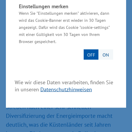
stellen, sondern auch Bund und Länder
Einstellungen merken
gemeinsam.“
Wenn Sie "Einstellungen merken" aktivieren, dann
wird das Cookie-Banner erst wieder in 30 Tagen
Bremen
angezeigt. Dafür wird das Cookie "cookie-settings"
mit einer Gültigkeit von 30 Tagen von Ihrem
Browser gespeichert.
Tim Cordßen-Ryglewski, Staatsrat bei der
Senatorin für Wissenschaft und Häfen:
„Noch
OFF
ON
nie war der Hafenentwicklungsdialog der
deutschen Küstenländer mit dem Bund
wichtiger und dringlicher. Die neue
Wie wir diese Daten verarbeiten, finden Sie
Positionierung der deutschen Außen- und
in unseren
Datenschutzhinweisen
Sicherheitspolitik in Verbindung mit dem
Streben nach einer sehr schnellen
Diversifizierung der Energieimporte macht
deutlich, was die Küstenländer seit Jahren