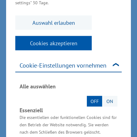
förderfähigen Branchen einher. „Künftig können
settings" 30 Tage.
auch Gründungen im Bauhaupt- und
Baunebengewerbe mit einem Darlehen
Auswahl erlauben
unterstützt werden. Mit Blick auf die
Fachkräftesicherung ist dies ein
Cookies akzeptieren
zukunftsweisender Schritt, um Gründungen und
Übernahmen von Handwerksbetrieben zu
erleichtern“, erläuterte Meyer weiter.
Cookie-Einstellungen vornehmen
Anträge stellen – Formular bei
Alle auswählen
GSA zum Download
OFF
ON
Essenziell
Anträge sind bei der Bewilligungsbehörde GSA
Die essentiellen oder funktionellen Cookies sind für
Gesellschaft für Struktur- und
den Betrieb der Website notwendig. Sie werden
Arbeitsmarktentwicklung mbH, Schulstraße 1-3,
nach dem Schließen des Browsers gelöscht.