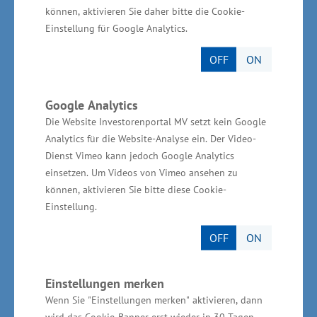
können, aktivieren Sie daher bitte die Cookie-
finden Sie auf der Homepage der GSA
Einstellung für Google Analytics.
unter
www.gsa-schwerin.de
.
OFF
ON
Informationen zum Mikrodarlehen
Google Analytics
Das Mikrodarlehen wurde von 2004 bis 2019
Die Website Investorenportal MV setzt kein Google
als revolvierender Fonds bewirtschaftet.
Analytics für die Website-Analyse ein. Der Video-
Dienst Vimeo kann jedoch Google Analytics
Eingespeist wurden in diesen Fonds
einsetzen. Um Videos von Vimeo ansehen zu
ursprünglich 6,9 Millionen Euro aus dem
können, aktivieren Sie bitte diese Cookie-
Europäischen Sozialfonds. Die Refinanzierung
Einstellung.
des Fonds erfolgte durch Zins- und
OFF
ON
Tilgungsrückflüsse, so dass bis zum 31.
Dezember 2019 ein Darlehensvolumen in Höhe
Einstellungen merken
von insgesamt rund 14,4 Millionen Euro zur
Wenn Sie "Einstellungen merken" aktivieren, dann
Auszahlung gelangen konnte. Das entspricht
wird das Cookie-Banner erst wieder in 30 Tagen