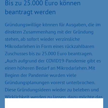
Bis zu 25.000 Euro können
beantragt werden
Gründungswillige können für Ausgaben, die im
direkten Zusammenhang mit der Gründung
stehen, ab sofort wieder verzinsliche
Mikrodarlehen in Form eines rückzahlbaren
Zuschusses bis zu 25.000 Euro beantragen.
„Auch aufgrund der COVID19-Pandemie gibt es
einen höheren Bedarf an Mikrodarlehen. Mit
Beginn der Pandemie wurden viele
Gründungsplanungen vorerst unterbrochen.
Diese Gründungsideen wieder zu beleben und
Wirklichkeit werden zu lassen, dazu möchte das
Land mit dem Mikrodarlehen einen Beitrag