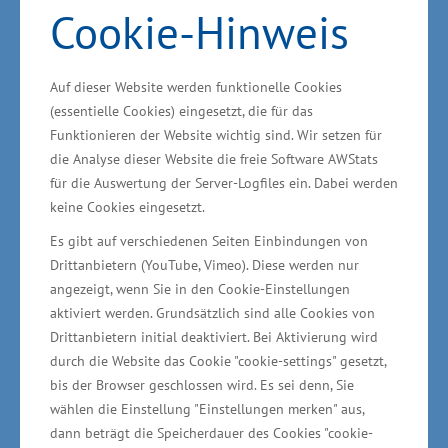
leisten“, erläuterte Meyer weiter.
Cookie-Hinweis
Die Zuwendung erfolgt im Kontext eines
Auf dieser Website werden funktionelle Cookies
Gründungsvorhabens vor oder in den ersten 36
(essentielle Cookies) eingesetzt, die für das
Monaten nach Aufnahme der Geschäftstätigkeit
Funktionieren der Website wichtig sind. Wir setzen für
im Zusammenhang mit einer Neugründung
die Analyse dieser Website die freie Software AWStats
für die Auswertung der Server-Logfiles ein. Dabei werden
oder einer Gründung als
keine Cookies eingesetzt.
Unternehmensnachfolge. Das Land stellt hierfür
Es gibt auf verschiedenen Seiten Einbindungen von
aus Mitteln des Europäischen Sozialfonds (ESF)
Drittanbietern (YouTube, Vimeo). Diese werden nur
insgesamt acht Millionen Euro bereit.
angezeigt, wenn Sie in den Cookie-Einstellungen
aktiviert werden. Grundsätzlich sind alle Cookies von
Neu: Mehr förderfähige Branchen
Drittanbietern initial deaktiviert. Bei Aktivierung wird
durch die Website das Cookie "cookie-settings" gesetzt,
bis der Browser geschlossen wird. Es sei denn, Sie
Mit der Wiederaufnahme der Gewährung von
wählen die Einstellung "Einstellungen merken" aus,
Mikrodarlehen geht eine Erweiterung der
dann beträgt die Speicherdauer des Cookies "cookie-