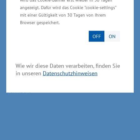
einer Darlehensanzahl von rund 1.500
angezeigt. Dafür wird das Cookie "cookie-settings"
Darlehen. Zum Kreis der Berechtigten gehören
mit einer Gültigkeit von 30 Tagen von Ihrem
Browser gespeichert.
Existenzgründerinnen und -gründer, die neu
gründen oder einen Betrieb übernehmen sowie
OFF
ON
Unternehmerinnen und Unternehmer in der
Wachstumsphase innerhalb der ersten 36
Monate nach Gründung bzw. Übernahme. Der
Wie wir diese Daten verarbeiten, finden Sie
Hauptwohnsitz und zukünftige Betriebssitz
in unseren
Datenschutzhinweisen
müssen sich in Mecklenburg-Vorpommern
befinden.