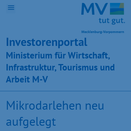
Inves­toren­por­tal
Ministeri­um für Wirt­schaft,
Infra­struk­tur, Tou­ris­mus und
Ar­beit M-V
Mikrodarlehen neu
aufgelegt