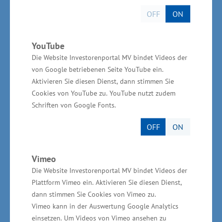
19055 Schwerin, unter Nutzung des dafür
OFF
ON
vorgesehenen Formulars elektronisch sowie
ergänzend schriftlich einzureichen. Die
YouTube
Antragsformulare werden unter
www.gsa-
Die Website Investorenportal MV bindet Videos der
schwerin.de
zur Verfügung gestellt.
von Google betriebenen Seite YouTube ein.
Aktivieren Sie diesen Dienst, dann stimmen Sie
Dem Antrag ist ein aussagefähiges
Cookies von YouTube zu. YouTube nutzt zudem
Unternehmenskonzept, aus dem insbesondere
Schriften von Google Fonts.
eine Darstellung der Marktfähigkeit des
OFF
ON
Produktes oder der Dienstleistung hervorgeht,
beizufügen. Die Beurteilung der Marktfähigkeit
Vimeo
kann auch durch eine fachliche Stellungnahme
Die Website Investorenportal MV bindet Videos der
der zuständigen Kammer oder einer geeigneten
Plattform Vimeo ein. Aktivieren Sie diesen Dienst,
Institution erfolgen.
dann stimmen Sie Cookies von Vimeo zu.
Vimeo kann in der Auswertung Google Analytics
einsetzen. Um Videos von Vimeo ansehen zu
Weitere Informationen zu den Mikrodarlehen