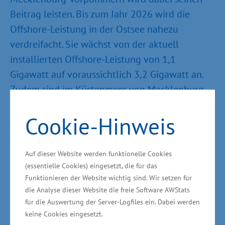
Beitrag leisten. Bis zum Jahr 2026 wird die
Offshore-Leistung in der Ostsee nahezu
verdreifacht. Sie wächst von der aktuell
installierten Offshore-Leistung von 1,1
Gigawatt auf voraussichtlich 3,2 Gigawatt an.
Zudem sind im Küstenmeer von Mecklenburg-
Vorpommern und in der ausschließlichen
Cookie-Hinweis
Wirtschaftszone der Ostsee bis 2030 fünf
weitere Offshore Windparks geplant. Diese
Projekte werden wir zügig angehen", sagte die
Auf dieser Website werden funktionelle Cookies
Staatssekretärin im Ministerium für Wirtschaft,
(essentielle Cookies) eingesetzt, die für das
Funktionieren der Website wichtig sind. Wir setzen für
Infrastruktur, Tourismus und Arbeit Ines Jesse
die Analyse dieser Website die freie Software AWStats
anlässlich der Unterzeichnung in Berlin.
für die Auswertung der Server-Logfiles ein. Dabei werden
keine Cookies eingesetzt.
Diese sogenannte Offshore-