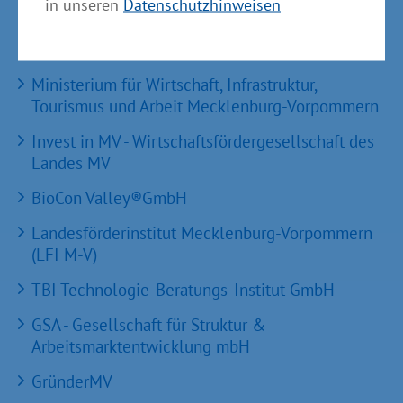
in unseren
Datenschutzhinweisen
Partner im Land
Ministerium für Wirtschaft, Infrastruktur,
Tourismus und Arbeit Mecklenburg-Vorpommern
Invest in MV - Wirtschaftsfördergesellschaft des
Landes MV
BioCon Valley®GmbH
Landesförderinstitut Mecklenburg-Vorpommern
(LFI M-V)
TBI Technologie-Beratungs-Institut GmbH
GSA - Gesellschaft für Struktur &
Arbeitsmarktentwicklung mbH
GründerMV