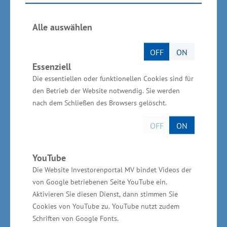
Vereinbarung ist ein wesentlicher Meilenstein
für mehr Windenergie auf See und ein starkes
Alle auswählen
gemeinsames Bekenntnis zum 30 Gigawatt
OFF
ON
Ausbauziel bis 2030. Wir haben mit der
Essenziell
Vereinbarung einen klaren Prozess vereinbart,
Die essentiellen oder funktionellen Cookies sind für
um etappenweisen die Dinge so auszurichten,
den Betrieb der Website notwendig. Sie werden
dass wir die 30 Gigawatt erreichen können.
nach dem Schließen des Browsers gelöscht.
Wichtig dafür sind vor allem die vereinbarten
OFF
ON
Meilensteine und Zeitpläne für die
Anbindungsleitungen, die wir für das Erreichen
YouTube
des 30 Gigawatt-Ziels brauchen.“
Die Website Investorenportal MV bindet Videos der
von Google betriebenen Seite YouTube ein.
„Und schließlich wird eine Beschleunigung von
Aktivieren Sie diesen Dienst, dann stimmen Sie
Planungsprozessen nur mit mehr Personal
Cookies von YouTube zu. YouTube nutzt zudem
Schriften von Google Fonts.
gelingen. Der Bund hat insbesondere das BSH