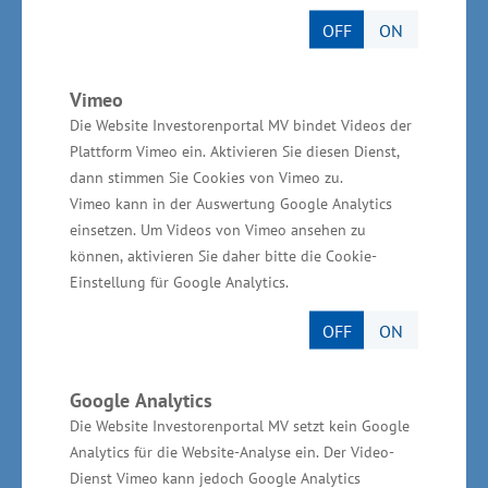
in den letzten zwei Jahren personell deutlich
OFF
ON
verstärkt mit einem Stellenzuwachs von mehr
als 100 Stellen. Diese Personalverstärkung
Vimeo
muss uns allen Ansporn sein, denn ohne mehr
Die Website Investorenportal MV bindet Videos der
Personal wird es nicht schneller gehen“, so
Plattform Vimeo ein. Aktivieren Sie diesen Dienst,
dann stimmen Sie Cookies von Vimeo zu.
Robert Habeck weiter.
Vimeo kann in der Auswertung Google Analytics
einsetzen. Um Videos von Vimeo ansehen zu
Der heutigen Unterzeichnung der neuen
können, aktivieren Sie daher bitte die Cookie-
Offshore-Vereinbarung vorausgegangen waren
Einstellung für Google Analytics.
zwei weitere Offshore-Dialoge in diesem Jahr
OFF
ON
unter Leitung von Minister Habeck. Mit der
heutigen Vereinbarung bekennen sich alle
Google Analytics
Beteiligungen zu einer engen Abstimmung, um
Die Website Investorenportal MV setzt kein Google
30 Gigawatt Windenergie auf See bis zum Jahr
Analytics für die Website-Analyse ein. Der Video-
2030 zu erreichen. Konkret beinhaltet die
Dienst Vimeo kann jedoch Google Analytics