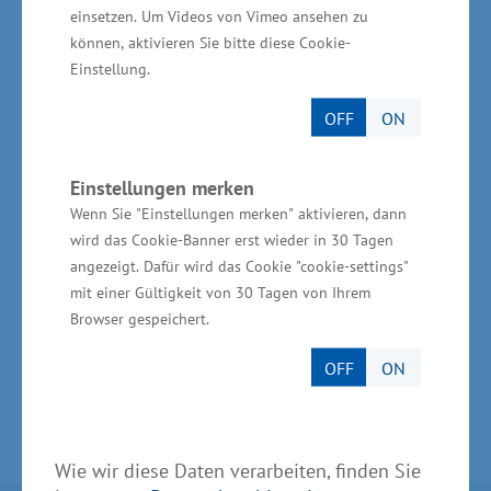
Vereinbarung Schritte zur Flächenausweisung
einsetzen. Um Videos von Vimeo ansehen zu
können, aktivieren Sie bitte diese Cookie-
auf See, zum naturverträglichen Ausbau, zu
Einstellung.
konkreten Zeitplänen und Meilensteinen, zur
Querung des Küstenmeers und zur
OFF
ON
erforderlichen Koordination und den für die
Beschleunigung der Prozesse notwendigen
Einstellungen merken
Ressourcen.
Wenn Sie "Einstellungen merken" aktivieren, dann
wird das Cookie-Banner erst wieder in 30 Tagen
angezeigt. Dafür wird das Cookie "cookie-settings"
(Quelle: Statement Staatssekretärin Jesse - WiMi
mit einer Gültigkeit von 30 Tagen von Ihrem
M-V / Pressemitteilung - Text: BMWK)
Browser gespeichert.
OFF
ON
Wie wir diese Daten verarbeiten, finden Sie