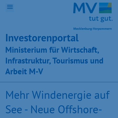
Inves­toren­por­tal
Ministeri­um für Wirt­schaft,
Infra­struk­tur, Tou­ris­mus und
Ar­beit M-V
Mehr Windenergie auf
See - Neue Offshore-