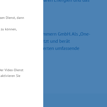
tschaft, die erneuerbaren Energien und das
rd Meyer.
esen Dienst, dann
 zu können,
t in Mecklenburg-Vorpommern GmbH. Als „One-
 wollen. Sie unterstützt und berät
ern. Dabei bieten Experten umfassende
ition an.
Der Video-Dienst
aktivieren Sie
Kontakt