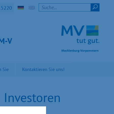
15220
t M-V
n Sie
Kontaktieren Sie uns!
 Investoren