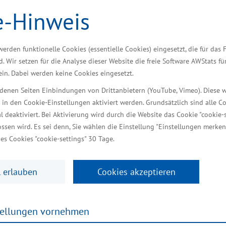
siedlungen nutzen
e-Hinweis
werden funktionelle Cookies (essentielle Cookies) eingesetzt, die für das 
nische Investitionen in Mecklenburg-Vorpommern ge
d. Wir setzen für die Analyse dieser Website die freie Software AWStats f
 Berlin und Hamburg kann Mecklenburg-Vorpommern m
 ein. Dabei werden keine Cookies eingesetzt.
stseeraum punkten. Eine Reihe von dänischen Unter
iedenen Seiten Einbindungen von Drittanbietern (YouTube, Vimeo). Diese 
wollen wir anknüpfen und weiter für Mecklenburg-
 in den Cookie-Einstellungen aktiviert werden. Grundsätzlich sind alle C
er für Wirtschaft, Infrastruktur, Tourismus und Arbe
al deaktiviert. Bei Aktivierung wird durch die Website das Cookie "cookie-s
n Manuela Schwesig. Das Treffen fand anlässlich ein
ssen wird. Es sei denn, Sie wählen die Einstellung "Einstellungen merken
es Cookies "cookie-settings" 30 Tage.
zen
 erlauben
Cookies akzeptieren
dass Mecklenburg-Vorpommern mit einer ausgezeichne
tellungen vornehmen
astrukturell gut ausgestattete Flächen anzubieten. I