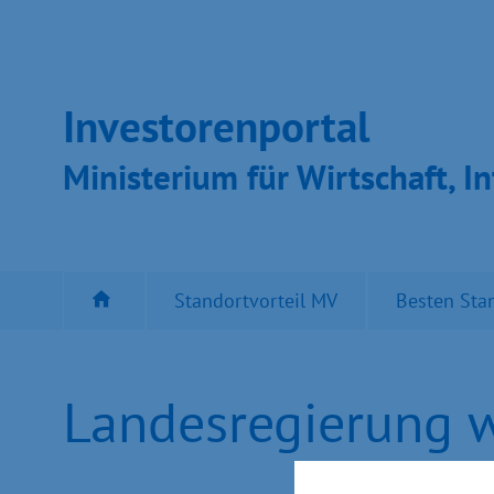
Inves­toren­por­tal
Ministeri­um für Wirt­schaft, In
Standortvorteil MV
Besten Sta
Landesregierung w