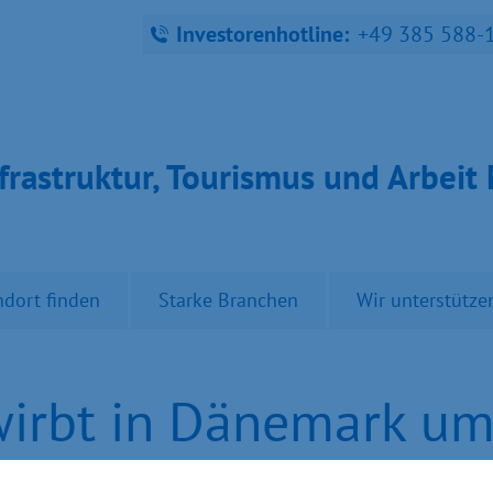
Investorenhotline:
+49 385 588-
fra­struk­tur, Tou­ris­mus und Ar­bei
ndort finden
Starke Branchen
Wir unterstütze
irbt in Dänemark um