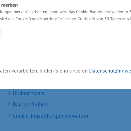
n merken
llungen merken" aktivieren, dann wird das Cookie-Banner erst wieder in 
Kontakt für Investoren
wird das Cookie "cookie-settings" mit einer Gültigkeit von 30 Tagen von
Einheitlicher Ansprechpartner
MV Serviceportal
Aktuelle Broschüren und Downloads
Aktuelle Meldungen
Impressum
aten verarbeiten, finden Sie in unseren
Datenschutzhinwe
Datenschutz
Bildnachweis
Barrierefreiheit
Cookie-Einstellungen verwalten