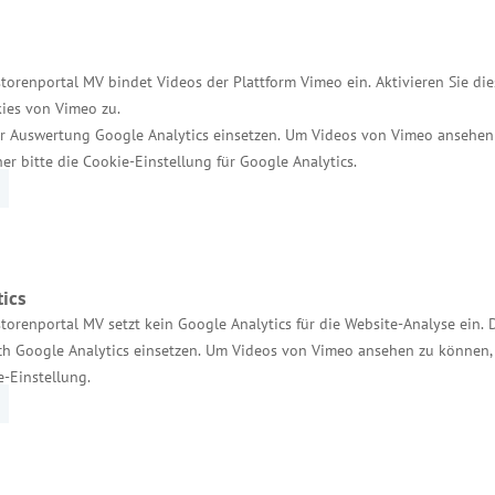
 sind wichtige Wachstumsbereiche die Gesundheitswir
orpommerns Wirtschafts- und Arbeitsminister Reinha
torenportal MV bindet Videos der Plattform Vimeo ein. Aktivieren Sie di
g-Vorpommern GmbH
ies von Vimeo zu.
r Auswertung Google Analytics einsetzen. Um Videos von Vimeo ansehen
der Wirtschaftsfördergesellschaft des Landes Inves
her bitte die Cookie-Einstellung für Google Analytics.
ehmen, die nach Mecklenburg-Vorpommern expandieren
r Investitionsmöglichkeiten in Mecklenburg-Vorpomm
der Standortanalyse bis zur Realisierung der Invest
ics
torenportal MV setzt kein Google Analytics für die Website-Analyse ein. 
h Google Analytics einsetzen. Um Videos von Vimeo ansehen zu können, 
e-Einstellung.
Services