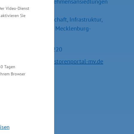
Referatsleiter Unternehmensansiedlungen
Der Video-Dienst
und –erweiterungen
aktivieren Sie
Ministerium für Wirtschaft, Infrastruktur,
Tourismus und Arbeit Mecklenburg-
Vorpommern
Tel.: +49 385 588-15220
E-Mail:
service@investorenportal-mv.de
30 Tagen
 Ihrem Browser
isen