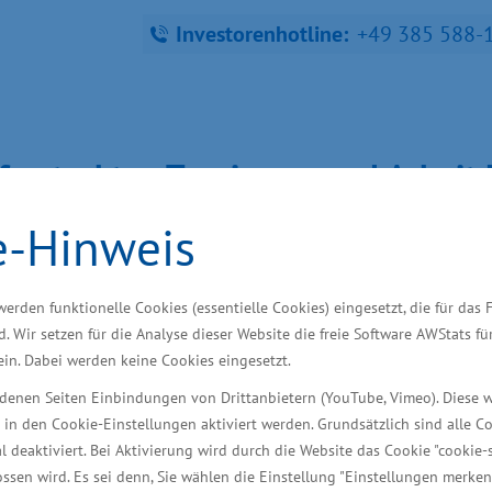
Investorenhotline:
+49 385 588-
fra­struk­tur, Tou­ris­mus und Ar­bei
e-Hinweis
ndort finden
Starke Branchen
Wir unterstütze
werden funktionelle Cookies (essentielle Cookies) eingesetzt, die für das 
d. Wir setzen für die Analyse dieser Website die freie Software AWStats f
 ein. Dabei werden keine Cookies eingesetzt.
erung“ vom Kabinett 
iedenen Seiten Einbindungen von Drittanbietern (YouTube, Vimeo). Diese 
 in den Cookie-Einstellungen aktiviert werden. Grundsätzlich sind alle C
al deaktiviert. Bei Aktivierung wird durch die Website das Cookie "cookie-s
ssen wird. Es sei denn, Sie wählen die Einstellung "Einstellungen merken