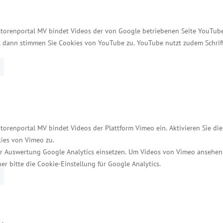
trag des Kabinetts die Ansiedlung strukturbedeutsam
Vorhaben erfolgt grundsätzlich durch das Wirtschaft
storenportal MV bindet Videos der von Google betriebenen Seite YouTube 
en Unternehmen strahlt in die Regionen aus. Neben d
t, dann stimmen Sie Cookies von YouTube zu. YouTube nutzt zudem Schri
roßansiedlungen auch regional verankerten Untern
torenportal MV bindet Videos der Plattform Vimeo ein. Aktivieren Sie di
ies von Vimeo zu.
r Auswertung Google Analytics einsetzen. Um Videos von Vimeo ansehen
her bitte die Cookie-Einstellung für Google Analytics.
Services
Kontakt für Investoren