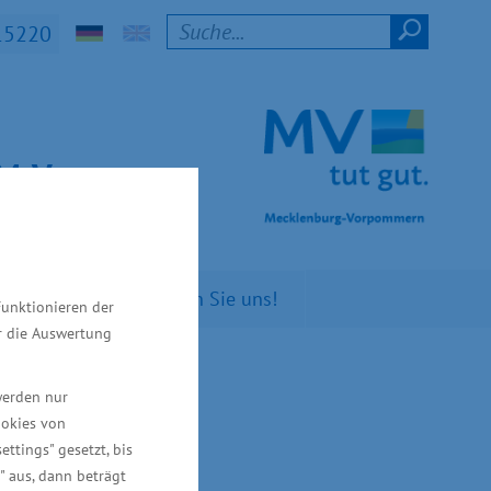
15220
t M-V
n Sie
Kontaktieren Sie uns!
Funktionieren der
ür die Auswertung
offiziell
werden nur
ookies von
ettings" gesetzt, bis
" aus, dann beträgt