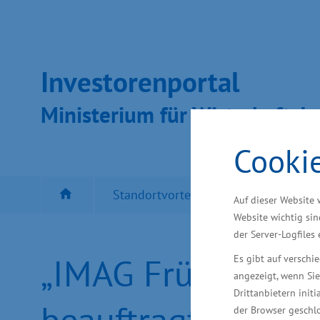
Inves­toren­por­tal
Ministeri­um für Wirt­schaft, In
Cooki
Standortvorteil MV
Besten Sta
Auf dieser Website 
Website wichtig sin
der Server-Logfiles
„IMAG Frühkoordini
Es gibt auf versch
angezeigt, wenn Sie
Drittanbietern initi
beauftragt
der Browser geschlo