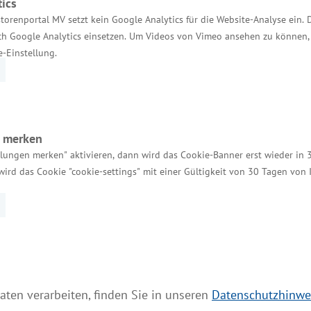
Einheitlicher Ansprechpartner
ics
torenportal MV setzt kein Google Analytics für die Website-Analyse ein. 
MV Serviceportal
h Google Analytics einsetzen. Um Videos von Vimeo ansehen zu können, 
e-Einstellung.
Aktuelle Broschüren und Downloads
Aktuelle Meldungen
Impressum
Datenschutz
n merken
llungen merken" aktivieren, dann wird das Cookie-Banner erst wieder in 
Bildnachweis
wird das Cookie "cookie-settings" mit einer Gültigkeit von 30 Tagen von
Barrierefreiheit
Cookie-Einstellungen verwalten
aten verarbeiten, finden Sie in unseren
Datenschutzhinwe