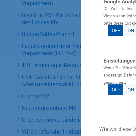
Google Analyt
Vorpommern
Die Website Inves
Invest in MV - Wirtschaftsfördergesellschaft
Vimeo kann jedoc
des Landes MV
bitte diese Cooki
OFF
ON
BioCon Valley®GmbH
Landesförderinstitut Mecklenburg-
Vorpommern (LFI M-V)
Einstellunge
TBI Technologie-Beratungs-Institut GmbH
Wenn Sie "Einste
angezeigt. Dafür 
GSA - Gesellschaft für Struktur &
gespeichert.
Arbeitsmarktentwicklung mbH
OFF
ON
GründerMV
Nachfolgezentrale MV
Unternehmerverbände in MV
Wie wir diese D
Wirtschaftsnahe Institutionen und Kammern