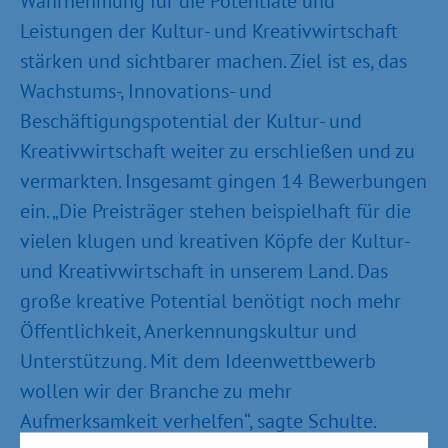
Wahrnehmung für die Potentiale und
Leistungen der Kultur- und Kreativwirtschaft
stärken und sichtbarer machen. Ziel ist es, das
Wachstums-, Innovations- und
Beschäftigungspotential der Kultur- und
Kreativwirtschaft weiter zu erschließen und zu
vermarkten. Insgesamt gingen 14 Bewerbungen
ein. „Die Preisträger stehen beispielhaft für die
vielen klugen und kreativen Köpfe der Kultur-
und Kreativwirtschaft in unserem Land. Das
große kreative Potential benötigt noch mehr
Öffentlichkeit, Anerkennungskultur und
Unterstützung. Mit dem Ideenwettbewerb
wollen wir der Branche zu mehr
Aufmerksamkeit verhelfen“, sagte Schulte.