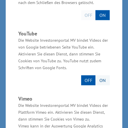
Kreativschaffenden, um gemeinsam neue Ideen
nach dem Schließen des Browsers gelöscht.
zu entwickeln“, sagte Schulte.
OFF
ON
Das Kulturwerk, der MV-Landesverband für
YouTube
Clubs-& Livespielstätten e.V. erhielt für das
Die Website Investorenportal MV bindet Videos der
Vorhaben „Netzwerke von und für die Bühnen
von Google betriebenen Seite YouTube ein.
in Mecklenburg-Vorpommern“ insgesamt rund
Aktivieren Sie diesen Dienst, dann stimmen Sie
45.0000 Euro. Mit dem Projekt soll die
Cookies von YouTube zu. YouTube nutzt zudem
Schriften von Google Fonts.
Strahlkraft der Clubs und
Livespielstättenlandschaft als Standortfaktor
OFF
ON
und Netzwerk für die Kultur- und
Kreativwirtschaft dargestellt werden. In einer
Vimeo
achtteiligen Videoreihe werden – für jeden
Die Website Investorenportal MV bindet Videos der
Landkreis und die kreisfreien Städte einzeln –
Plattform Vimeo ein. Aktivieren Sie diesen Dienst,
dann stimmen Sie Cookies von Vimeo zu.
jeweils maximal zwei Clubs des Verbandes
Vimeo kann in der Auswertung Google Analytics