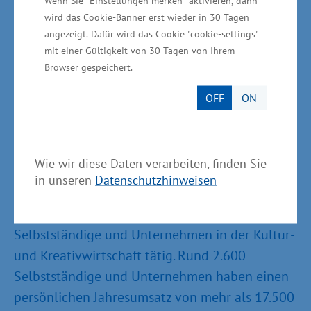
Arbeitsmarktpotenziale der Kultur- und
Wenn Sie "Einstellungen merken" aktivieren, dann
wird das Cookie-Banner erst wieder in 30 Tagen
Kreativwirtschaft in Mecklenburg-Vorpommern
angezeigt. Dafür wird das Cookie "cookie-settings"
bestmöglich zu präsentieren“, sagte Schulte.
mit einer Gültigkeit von 30 Tagen von Ihrem
Browser gespeichert.
Informationen zur Kultur- und
OFF
ON
Kreativwirtschaft in Mecklenburg-
Vorpommern
Wie wir diese Daten verarbeiten, finden Sie
In Mecklenburg-Vorpommern sind nach
in unseren
Datenschutzhinweisen
Angaben des Büros für
Kulturwirtschaftsforschung in Köln rund 5.500
Selbstständige und Unternehmen in der Kultur-
und Kreativwirtschaft tätig. Rund 2.600
Selbstständige und Unternehmen haben einen
persönlichen Jahresumsatz von mehr als 17.500