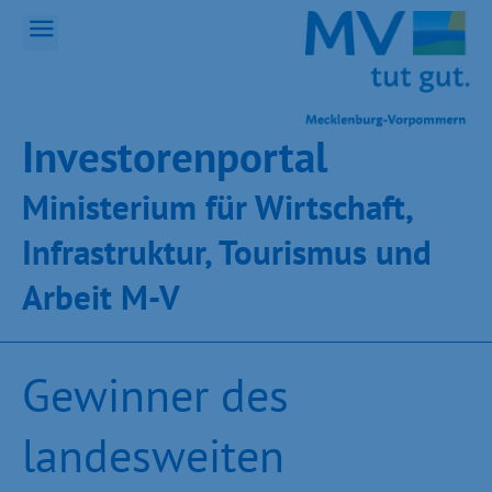
Inves­toren­por­tal
Ministeri­um für Wirt­schaft,
Infra­struk­tur, Tou­ris­mus und
Ar­beit M-V
Gewinner des
landesweiten