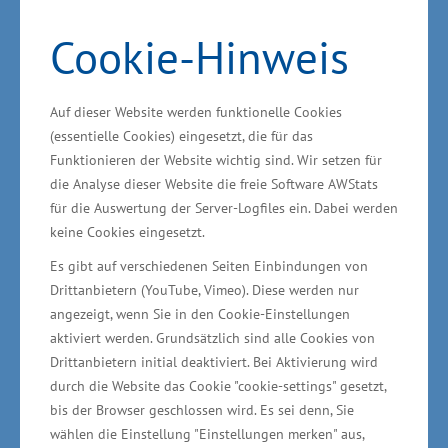
Überblick über die Gewinner im
Cookie-Hinweis
Ideenwettbewerb Kultur- und
Kreativwirtschaft
Auf dieser Website werden funktionelle Cookies
(essentielle Cookies) eingesetzt, die für das
Eine Jury - bestehend aus Vertretern der
Funktionieren der Website wichtig sind. Wir setzen für
die Analyse dieser Website die freie Software AWStats
Industrie- und Handelskammern (IHK’s),
für die Auswertung der Server-Logfiles ein. Dabei werden
Wirtschaftsfördergesellschaften sowie aus
keine Cookies eingesetzt.
Kommunen - hat unter Federführung des
Es gibt auf verschiedenen Seiten Einbindungen von
Ministeriums für Wirtschaft, Infrastruktur,
Drittanbietern (YouTube, Vimeo). Diese werden nur
Tourismus und Arbeit über die eingereichten
angezeigt, wenn Sie in den Cookie-Einstellungen
Projektideen in einem Auswahlverfahren
aktiviert werden. Grundsätzlich sind alle Cookies von
Drittanbietern initial deaktiviert. Bei Aktivierung wird
entschieden. Die Initiatoren erhalten aus
durch die Website das Cookie "cookie-settings" gesetzt,
Landesmitteln im Rahmen von
bis der Browser geschlossen wird. Es sei denn, Sie
Dienstleistungsverträgen eine finanzielle
wählen die Einstellung "Einstellungen merken" aus,