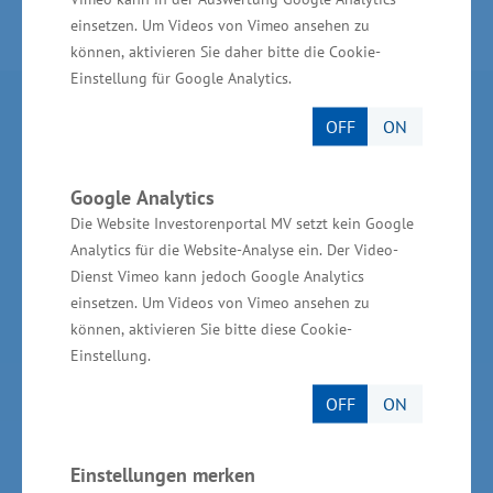
einsetzen. Um Videos von Vimeo ansehen zu
können, aktivieren Sie daher bitte die Cookie-
Einstellung für Google Analytics.
Partner im Land
OFF
ON
Ministerium für Wirtschaft, Infrastruktur,
Google Analytics
Tourismus und Arbeit Mecklenburg-Vorpommern
Die Website Investorenportal MV setzt kein Google
Invest in MV - Wirtschaftsfördergesellschaft des
Analytics für die Website-Analyse ein. Der Video-
Landes MV
Dienst Vimeo kann jedoch Google Analytics
einsetzen. Um Videos von Vimeo ansehen zu
BioCon Valley®GmbH
können, aktivieren Sie bitte diese Cookie-
Einstellung.
Landesförderinstitut Mecklenburg-Vorpommern
(LFI M-V)
OFF
ON
TBI Technologie-Beratungs-Institut GmbH
Einstellungen merken
GSA - Gesellschaft für Struktur &