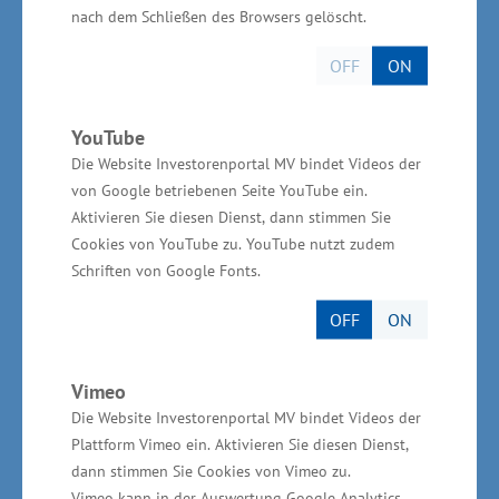
nach dem Schließen des Browsers gelöscht.
Innovationsberatung über die Implementierung
bis hin zur Schulung. „Der im zweiten
OFF
ON
Firmenjahr eingestellte erste Beschäftigte ist
noch heute im Unternehmen tätig. Das spricht
YouTube
für wertschätzende Personalpolitik,
Die Website Investorenportal MV bindet Videos der
unternehmerische Verantwortung und
von Google betriebenen Seite YouTube ein.
Aktivieren Sie diesen Dienst, dann stimmen Sie
intensives Engagement in die eigene
Cookies von YouTube zu. YouTube nutzt zudem
Fachkräftesicherung“, so Wirtschaftsminister
Schriften von Google Fonts.
Meyer. Der Geschäftsführer Steffen Himstedt
OFF
ON
wurde im Rahmen des Wettbewerbs
„Unternehmer des Jahres 2019“ in der Kategorie
„Unternehmenspersönlichkeit“ ausgezeichnet.
Vimeo
Die Website Investorenportal MV bindet Videos der
Plattform Vimeo ein. Aktivieren Sie diesen Dienst,
dann stimmen Sie Cookies von Vimeo zu.
Vimeo kann in der Auswertung Google Analytics