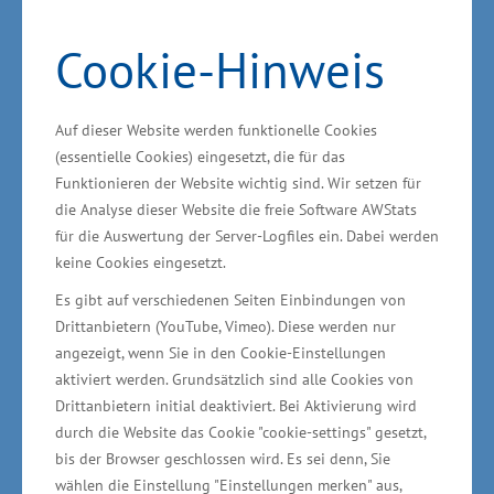
Cookie-Hinweis
Wirtschaftsminister Reinhard Meyer gratuliert den
Geschäftsführern Stefan Trebing und Steffen
Himstedt zum Firmenjubiläum, Foto: R. Cordes
Auf dieser Website werden funktionelle Cookies
(essentielle Cookies) eingesetzt, die für das
Funktionieren der Website wichtig sind. Wir setzen für
Das 1992 in Schwerin gegründete
die Analyse dieser Website die freie Software AWStats
Unternehmen Trebing & Himstedt
für die Auswertung der Server-Logfiles ein. Dabei werden
Prozessautomation GmbH & Co. KG feiert am
keine Cookies eingesetzt.
Freitag (01.04.) sein 30-jähriges
Es gibt auf verschiedenen Seiten Einbindungen von
Firmenjubiläum. Geschäftsführende
Drittanbietern (YouTube, Vimeo). Diese werden nur
Gesellschafter sind Stefan Trebing und Steffen
angezeigt, wenn Sie in den Cookie-Einstellungen
aktiviert werden. Grundsätzlich sind alle Cookies von
Himstedt. „Das nicht nur national sondern auch
Drittanbietern initial deaktiviert. Bei Aktivierung wird
international erfolgreiche Unternehmen ist dem
durch die Website das Cookie "cookie-settings" gesetzt,
Standort Schwerin immer treu geblieben und
bis der Browser geschlossen wird. Es sei denn, Sie
mit seiner Firmenpolitik eng mit der Region
wählen die Einstellung "Einstellungen merken" aus,