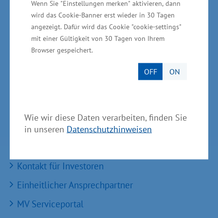
Arbeitsmarktentwicklung mbH
Wenn Sie "Einstellungen merken" aktivieren, dann
wird das Cookie-Banner erst wieder in 30 Tagen
GründerMV
angezeigt. Dafür wird das Cookie "cookie-settings"
mit einer Gültigkeit von 30 Tagen von Ihrem
Nachfolgezentrale MV
Browser gespeichert.
Unternehmerverbände in MV
OFF
ON
Wirtschaftsnahe Institutionen und Kammern des
Landes MV
Wie wir diese Daten verarbeiten, finden Sie
in unseren
Datenschutzhinweisen
Services
Kontakt für Investoren
Einheitlicher Ansprechpartner
MV Serviceportal