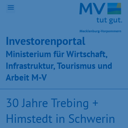
Inves­toren­por­tal
Ministeri­um für Wirt­schaft,
Infra­struk­tur, Tou­ris­mus und
Ar­beit M-V
30 Jahre Trebing +
Himstedt in Schwerin