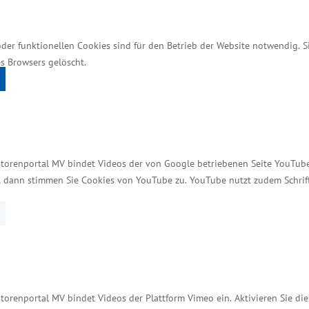
t für unsere Krankenhauslandschaft in Mecklenburg-V
in Zürich deutlich.
oder funktionellen Cookies sind für den Betrieb der Website notwendig. 
Jugendmedizin am Krankenhaus Anklam
s Browsers gelöscht.
iterentwickelt
räche waren auch die Pläne von AMEOS, die Fachabte
ndern zu einem Kinder- und Jugendmedizinischen Zentr
storenportal MV bindet Videos der von Google betriebenen Seite YouTube 
n der Kinder- und Jugendmedizin besser miteinande
t, dann stimmen Sie Cookies von YouTube zu. YouTube nutzt zudem Schri
t zukunftsfähig zu machen“, so Dr. Rudolph.
lam und Ueckermünde verbunden. Wir nehmen unseren
nft gesicherte Versorgung aller Bürgerinnen und Bür
weitere neue Investitionen vor Ort, wie zum Beispiel
n. Allein bei Umsetzung dieser Investition von 40 M
torenportal MV bindet Videos der Plattform Vimeo ein. Aktivieren Sie di