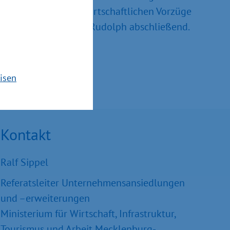
nd weiter auf die wirtschaftlichen Vorzüge
sekretär Dr. Stefan Rudolph abschließend.
isen
Kontakt
Ralf Sippel
Referatsleiter Unternehmensansiedlungen
und –erweiterungen
Ministerium für Wirtschaft, Infrastruktur,
Tourismus und Arbeit Mecklenburg-