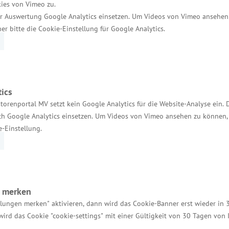
 Paeger in Zürich.
ies von Vimeo zu.
r Auswertung Google Analytics einsetzen. Um Videos von Vimeo ansehen
s- und Wirtschaftsgespräch in Bern
her bitte die Cookie-Einstellung für Google Analytics.
r Deutschlands in Bern, Exellenz Michael Flügger, u
zur Präsentation des Wirtschafts- und Investitions
senten waren Hersteller von Süßwaren auf veganer Ba
ics
torenportal MV setzt kein Google Analytics für die Website-Analyse ein. 
dem Bereich der Entwicklung, Herstellung und Verm
h Google Analytics einsetzen. Um Videos von Vimeo ansehen zu können, 
gie mit den Schwerpunkten Onkologie und Othologie.
e-Einstellung.
rpommern ist ein Premiuminvestitionsstandort“, so 
 Oktober 2023
n merken
llungen merken" aktivieren, dann wird das Cookie-Banner erst wieder in 
 in Bern, lud Mecklenburg-Vorpommern ein, den Tag d
wird das Cookie "cookie-settings" mit einer Gültigkeit von 30 Tagen von
land auszurichten. „Das wäre einerseits eine große 