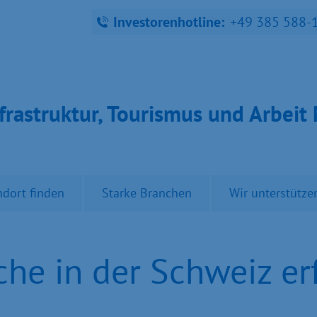
Investorenhotline:
+49 385 588-
fra­struk­tur, Tou­ris­mus und Ar­bei
ndort finden
Starke Branchen
Wir unterstütze
he in der Schweiz er