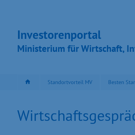
Inves­toren­por­tal
Ministeri­um für Wirt­schaft, In
Standortvorteil MV
Besten Sta
Wirtschaftsgespräc