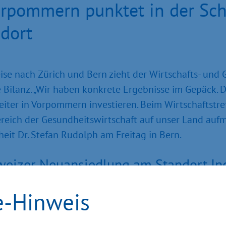
rpommern punktet in der Sch
dort
se nach Zürich und Bern zieht der Wirtschafts- und 
e Bilanz. „Wir haben konkrete Ergebnisse im Gepäck. 
ter in Vorpommern investieren. Beim Wirtschaftstref
reich der Gesundheitswirtschaft auf unser Land auf
heit Dr. Stefan Rudolph am Freitag in Bern.
izer Neuansiedlung am Standort Ind
haben die Schweizer TecMed GmbH und Wirtschaftsst
e-Hinweis
rt. Zwei Jahre nach der Eröffnung der Ypsomed Prod
ollständige Schweizer Neugründung in der ehemalig