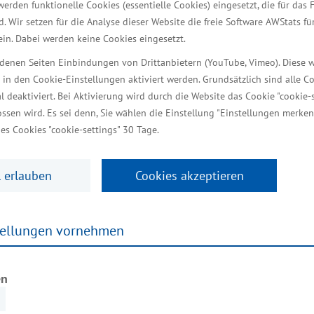
werden funktionelle Cookies (essentielle Cookies) eingesetzt, die für das 
st, im Jahr 2023 mit der Produktion von Insulin-Pat
d. Wir setzen für die Analyse dieser Website die freie Software AWStats f
sichtlich später folgendem Markteintritt über die Ze
 ein. Dabei werden keine Cookies eingesetzt.
Standort Schwerin mit einem hohen zweistelligen Inv
iedenen Seiten Einbindungen von Drittanbietern (YouTube, Vimeo). Diese 
itsplätzen entstehen“, machte Wirtschaftsstaatsekretä
 in den Cookie-Einstellungen aktiviert werden. Grundsätzlich sind alle C
al deaktiviert. Bei Aktivierung wird durch die Website das Cookie "cookie-s
tieren
ssen wird. Es sei denn, Sie wählen die Einstellung "Einstellungen merken
es Cookies "cookie-settings" 30 Tage.
nden der AMEOS Gruppe in der Züricher Zentrale des 
 erlauben
Cookies akzeptieren
 im deutschsprachigen Raum gehört. „AMEOS bekennt
klam wird zu einem Kinder- und Jugendmedizinische
tellungen vornehmen
ern an zwei Standorten aktiv, in Ueckermünde und 
im Plan. Der Aufbau einer Tagesklinik für Psychiatri
en
ms Anklam nimmt Fahrt auf. Weitere Investitionen si