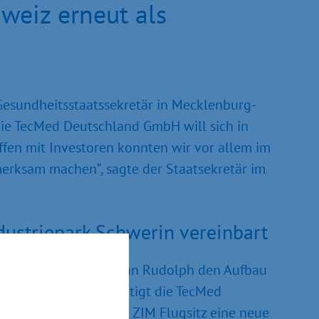
weiz erneut als
Gesundheitsstaatssekretär in Mecklenburg-
Die TecMed Deutschland GmbH will sich in
fen mit Investoren konnten wir vor allem im
merksam machen“, sagte der Staatsekretär im
ustriepark Schwerin vereinbart
aatssekretär Dr. Stefan Rudolph den Aufbau
uktion GmbH beabsichtigt die TecMed
en Liegenschaft der ZIM Flugsitz eine neue