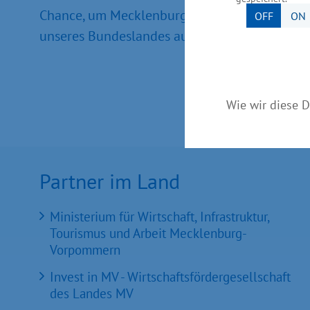
Chance, um Mecklenburg-Vorpommern erneut al
OFF
ON
unseres Bundeslandes aufmerksam machen“, er
Wie wir diese D
Partner im Land
Ministerium für Wirtschaft, Infrastruktur,
Tourismus und Arbeit Mecklenburg-
Vorpommern
Invest in MV - Wirtschaftsfördergesellschaft
des Landes MV