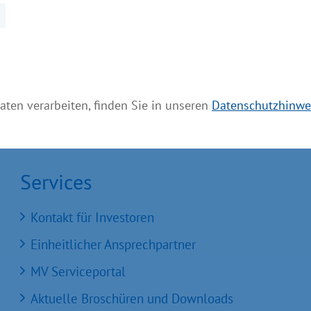
s innovativen Wirtschaftsstandort zu präsentieren u
läuterte Mecklenburg-Vorpommern Wirtschaftsstaats
aten verarbeiten, finden Sie in unseren
Datenschutzhinwe
Services
Kontakt für Investoren
Einheitlicher Ansprechpartner
MV Serviceportal
Aktuelle Broschüren und Downloads