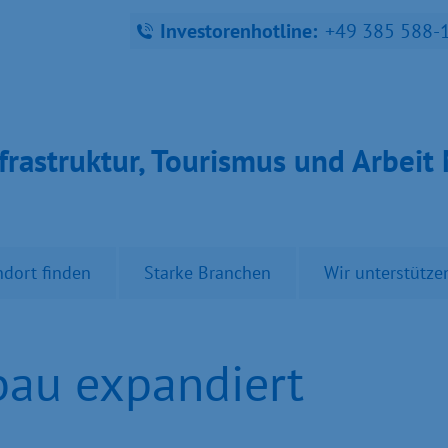
Investorenhotline:
+49 385 588-
fra­struk­tur, Tou­ris­mus und Ar­bei
ndort finden
Starke Branchen
Wir unterstütze
au expandiert