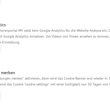
an 22 Standorten in 18 Nationen sind heute bei Web
eubrandenburg GmbH 1999 in Betrieb. Heute sind a
ics
ive Auszubildende) und Mitarbeiter beschäftigt. Sei
torenportal MV setzt kein Google Analytics für die Website-Analyse ein. 
det das Unternehmen in acht Ausbildungsberufen aus,
h Google Analytics einsetzen. Um Videos von Vimeo ansehen zu können, 
e-Einstellung.
ternehmer des Jahres in MV“ des Wirtschaftsminist
urg als Finalist in der Kategorie „Unternehmensen
durch die Landeswirtschaftsfördergesellschaft Inv
n merken
Unterstützung von Unternehmen, die in das nordöstlic
llungen merken" aktivieren, dann wird das Cookie-Banner erst wieder in 
wird das Cookie "cookie-settings" mit einer Gültigkeit von 30 Tagen von