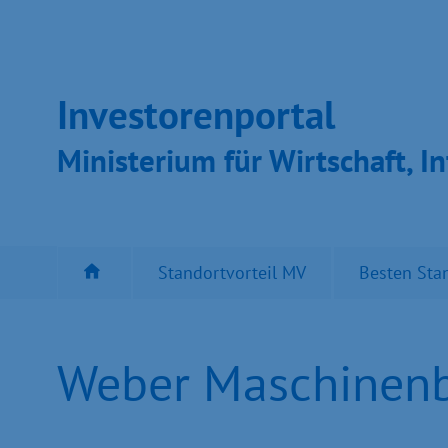
Inves­toren­por­tal
Ministeri­um für Wirt­schaft, In
Standortvorteil MV
Besten Sta
Weber Maschinenb