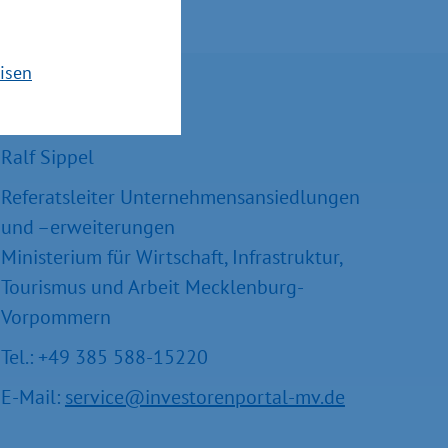
isen
Kontakt
Ralf Sippel
Referatsleiter Unternehmensansiedlungen
und –erweiterungen
Ministerium für Wirtschaft, Infrastruktur,
Tourismus und Arbeit Mecklenburg-
Vorpommern
Tel.: +49 385 588-15220
E-Mail:
service@investorenportal-mv.de