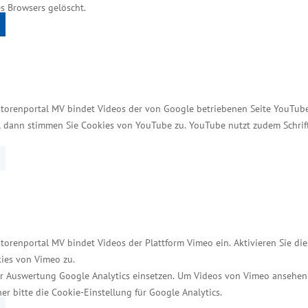
bschließend den sozialen Einsatz des Unternehmens f
s Browsers gelöscht.
aben dadurch erst umsetzen. Das Engagement speist s
te Mecklenburg-Vorpommerns Wirtschaftsstaatssekretä
e von insgesamt ca. 35.000 Euro vergeben. In 2007 
gesellschaftlichen Engagements darstellt. Die Stiftu
ng, die Förderung des Sports, die Förderung der Kin
storenportal MV bindet Videos der von Google betriebenen Seite YouTube 
lich stellt die Stiftung circa 120.000 Euro für die Fö
t, dann stimmen Sie Cookies von YouTube zu. YouTube nutzt zudem Schri
ilienunternehmen Maschinen und Systeme für die indu
sen Einlegen und Verpacken. Dazu braucht es zunäch
s zu 2.000 Schnitten pro Minute in gleichmäßige Sch
torenportal MV bindet Videos der Plattform Vimeo ein. Aktivieren Sie di
ies von Vimeo zu.
r Welt können heute auf ein breites Spektrum an Ma
r Auswertung Google Analytics einsetzen. Um Videos von Vimeo ansehen
ückgreifen – für jede Leistungsklasse in Handwerk o
her bitte die Cookie-Einstellung für Google Analytics.
Tobias Weber, dem ältesten Sohn des Firmengründers 