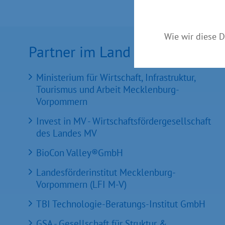
Wie wir diese D
Partner im Land
Ministerium für Wirtschaft, Infrastruktur,
Tourismus und Arbeit Mecklenburg-
Vorpommern
Invest in MV - Wirtschaftsfördergesellschaft
des Landes MV
BioCon Valley®GmbH
Landesförderinstitut Mecklenburg-
Vorpommern (LFI M-V)
TBI Technologie-Beratungs-Institut GmbH
GSA - Gesellschaft für Struktur &