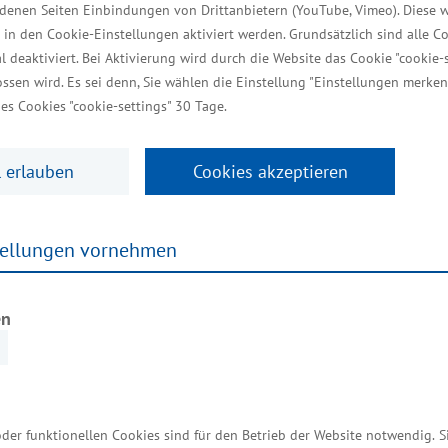
iedenen Seiten Einbindungen von Drittanbietern (YouTube, Vimeo). Diese 
 Rudolph weiter.
 in den Cookie-Einstellungen aktiviert werden. Grundsätzlich sind alle C
al deaktiviert. Bei Aktivierung wird durch die Website das Cookie "cookie-s
spielsweise eine Laser-Biege-Lagerautomation, eine U
ssen wird. Es sei denn, Sie wählen die Einstellung "Einstellungen merken
aschine. „Einen wesentlichen Baustein für den anhal
es Cookies "cookie-settings" 30 Tage.
dukte ständig weiter zu entwickeln und zu verbesse
eten zu können, mit denen man sich von den Konkur
 erlauben
Cookies akzeptieren
zt vor Ort
tellungen vornehmen
 das Vorhaben belaufen sich auf 5,49 Millionen Euro
be zur Verbesserung der regionalen Wirtschaftsstru
en
nehmens
oder funktionellen Cookies sind für den Betrieb der Website notwendig. 