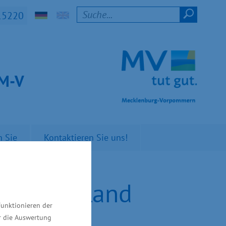
15220
t M-V
n Sie
Kontaktieren Sie uns!
ndel im Land
Funktionieren der
ür die Auswertung