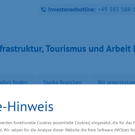
Investorenhotline:
+49 385 588-
fra­struk­tur, Tou­ris­mus und Ar­bei
ndort finden
Starke Branchen
Wir unterstütze
e-Hinweis
 stationären Einzelha
werden funktionelle Cookies (essentielle Cookies) eingesetzt, die für das 
d. Wir setzen für die Analyse dieser Website die freie Software AWStats f