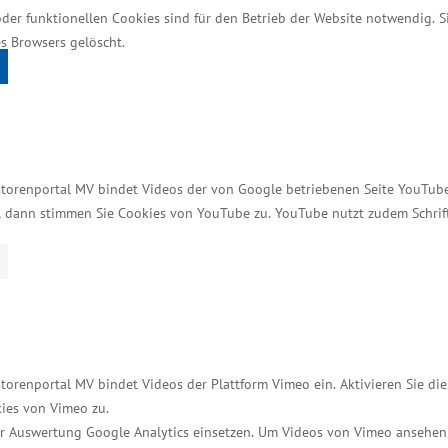
den weite Teile des Einzelhandels erfasst, die ab d
oder funktionellen Cookies sind für den Betrieb der Website notwendig. 
zum 31. Mai 2021 gestellt werden.
s Browsers gelöscht.
eßlich Soloselbstständige aus dem stationären Einz
ezember 2020 oder Januar/Februar 2021 erhebliche 
storenportal MV bindet Videos der von Google betriebenen Seite YouTube 
t, dann stimmen Sie Cookies von YouTube zu. YouTube nutzt zudem Schri
Industrie- und Handelskammern in Mecklenburg-Vorp
 im Vorwege der Antragstellung eine Prüfung der Ang
olgt im Antragsformular. Bewilligungsstelle ist das
um Download unter:
torenportal MV bindet Videos der Plattform Vimeo ein. Aktivieren Sie di
aesenzpraemie/
ies von Vimeo zu.
r Auswertung Google Analytics einsetzen. Um Videos von Vimeo ansehen