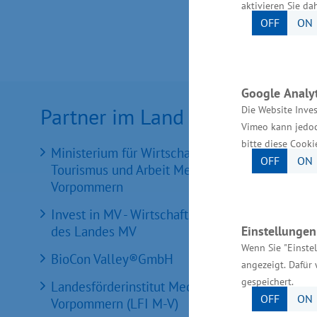
aktivieren Sie da
OFF
ON
Google Analyt
Partner im Land
Die Website Inves
Vimeo kann jedoc
bitte diese Cooki
Ministerium für Wirtschaft, Infrastruktur,
OFF
ON
Tourismus und Arbeit Mecklenburg-
Vorpommern
Invest in MV - Wirtschaftsfördergesellschaft
Einstellunge
des Landes MV
Wenn Sie "Einste
BioCon Valley®GmbH
angezeigt. Dafür 
gespeichert.
Landesförderinstitut Mecklenburg-
OFF
ON
Vorpommern (LFI M-V)