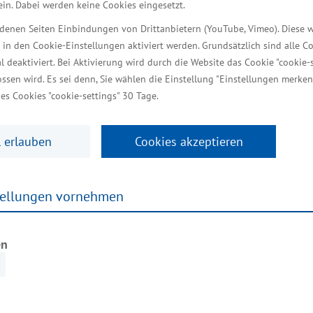
r Marktpräsenzprämie erhebl
 ein. Dabei werden keine Cookies eingesetzt.
iedenen Seiten Einbindungen von Drittanbietern (YouTube, Vimeo). Diese 
 in den Cookie-Einstellungen aktiviert werden. Grundsätzlich sind alle C
al deaktiviert. Bei Aktivierung wird durch die Website das Cookie "cookie-s
nären Einzelhandels selbst aber auch Einschränkung
ssen wird. Es sei denn, Sie wählen die Einstellung "Einstellungen merken
ällen. Die Ware bleibt liegen. „Zur Unterstützung 
es Cookies "cookie-settings" 30 Tage.
der Pauschale in Höhe von 5.000 Euro pro Unterneh
er Marktpräsenz, also beispielsweise bei Werbema
 erlauben
Cookies akzeptieren
der Antragsteller für die Marktpräsenzprämie wird erhe
e am Dienstag.
tellungen vornehmen
itet – Antragsfrist verlängert
en
n Tourismusschwerpunktgemeinden im Fokus. Ihnen sind
urde die Antragsvoraussetzung festgelegt: ein 70-
fortdauernden Schließungen hat sich das Land ents