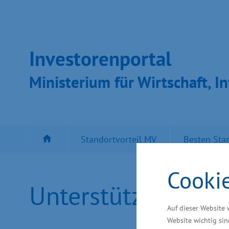
Inves­toren­por­tal
Ministeri­um für Wirt­schaft, In
Standortvorteil MV
Besten Sta
Cooki
Unterstützung für
Auf dieser Website 
Website wichtig sin