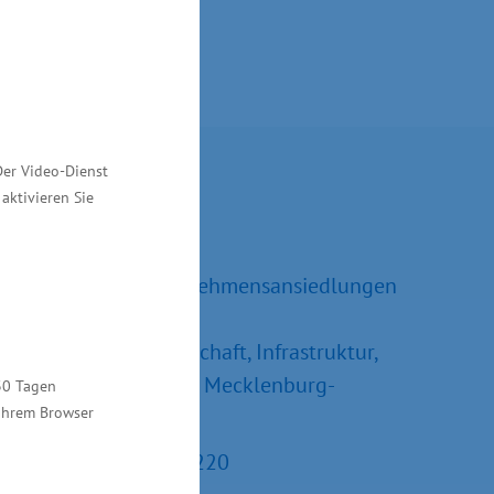
Kontakt
Der Video-Dienst
aktivieren Sie
Ralf Sippel
Referatsleiter Unternehmensansiedlungen
und –erweiterungen
Ministerium für Wirtschaft, Infrastruktur,
Tourismus und Arbeit Mecklenburg-
30 Tagen
 Ihrem Browser
Vorpommern
Tel.: +49 385 588-15220