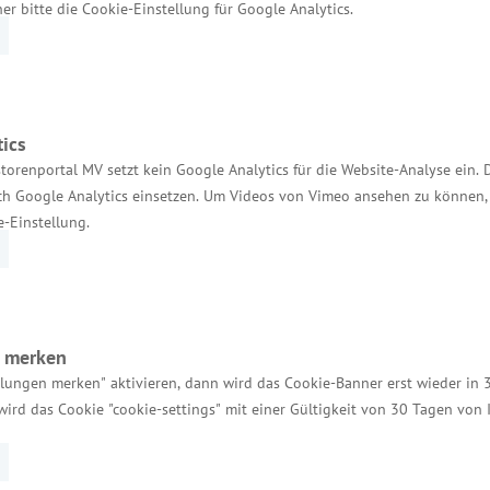
her bitte die Cookie-Einstellung für Google Analytics.
ics
Services
torenportal MV setzt kein Google Analytics für die Website-Analyse ein. 
h Google Analytics einsetzen. Um Videos von Vimeo ansehen zu können, 
e-Einstellung.
Kontakt für Investoren
Einheitlicher Ansprechpartner
MV Serviceportal
n merken
Aktuelle Broschüren und Downloads
llungen merken" aktivieren, dann wird das Cookie-Banner erst wieder in 
Aktuelle Meldungen
wird das Cookie "cookie-settings" mit einer Gültigkeit von 30 Tagen von
Impressum