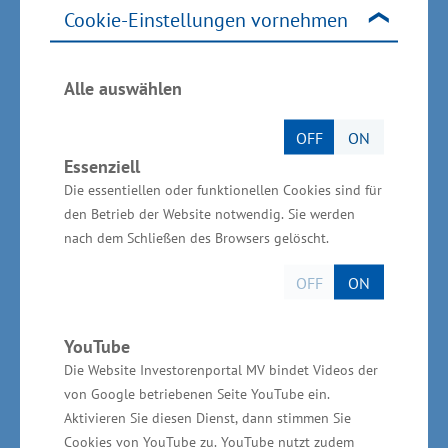
Cookie-Einstellungen vornehmen
Unternehmen der Gesundheitswirtschaft
wurden im letzten Jahrzehnt gegründet,
ungefähr 38 Prozent der
Alle auswählen
Unternehmensgründungen fanden zwischen
OFF
ON
2014 und 2016 statt. Heute gibt es in Israel
Essenziell
über 1500 aktive Unternehmen, die meisten
Die essentiellen oder funktionellen Cookies sind für
sind in der Entwicklung digitaler
den Betrieb der Website notwendig. Sie werden
Gesundheitsprodukte tätig.
nach dem Schließen des Browsers gelöscht.
OFF
ON
150.000 Beschäftige in der
Gesundheitswirtschaft – Mehr
YouTube
Innovationen nötig
Die Website Investorenportal MV bindet Videos der
von Google betriebenen Seite YouTube ein.
„Existenzgründungen sind die Grundlage für
Aktivieren Sie diesen Dienst, dann stimmen Sie
Cookies von YouTube zu. YouTube nutzt zudem