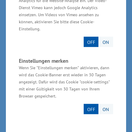
der Spitze deutschlandweit. Es gibt bisher in
Analytics für die Website-Analyse ein. Der Video-
Dienst Vimeo kann jedoch Google Analytics
keinem anderen Bundesland einen derart
einsetzen. Um Videos von Vimeo ansehen zu
hohen Beschäftigtenanteil. Mit einem Anteil an
können, aktivieren Sie bitte diese Cookie-
der Bruttowertschöpfung der Gesamtwirtschaft
Einstellung.
von 15 Prozent erweist sich die
OFF
ON
Gesundheitswirtschaft als ein Motor der
heimischen Wirtschaft“, erläuterte Glawe.
Einstellungen merken
Wenn Sie "Einstellungen merken" aktivieren, dann
Unterstützung für die Branche –
wird das Cookie-Banner erst wieder in 30 Tagen
Ideenwettbewerb und Förderung
angezeigt. Dafür wird das Cookie "cookie-settings"
mit einer Gültigkeit von 30 Tagen von Ihrem
von Forschung, Entwicklung und
Browser gespeichert.
Innovation
OFF
ON
Seit 2008 sind für die Stärkung der
Gesundheitswirtschaft über 100 Projekte mit