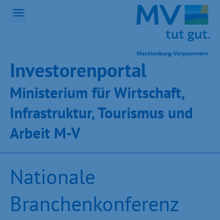
Inves­toren­por­tal
Ministeri­um für Wirt­schaft,
Infra­struk­tur, Tou­ris­mus und
Ar­beit M-V
Nationale
Branchenkonferenz