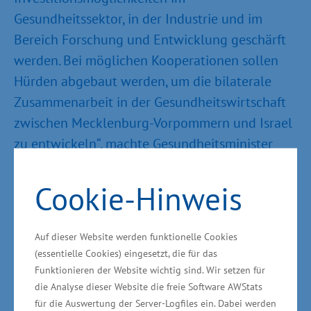
Gesundheitssektor, in der Industrie und im
Bereich Forschung und Entwicklung geschärft
werden. Bei möglichen Kooperationen sollen
Hürden abgebaut werden, um die bilaterale
Zusammenarbeit in der Gesundheitswirtschaft
zwischen Mecklenburg-Vorpommern und Israel
zu entwickeln“, machte Gesundheitsminister
Glawe weiter deutlich.
Cookie-Hinweis
Israel ist Start-up-Nation
Auf dieser Website werden funktionelle Cookies
Die Bereiche Medizintechnik und digitale
(essentielle Cookies) eingesetzt, die für das
Gesundheit sind - die Anzahl der Unternehmen
Funktionieren der Website wichtig sind. Wir setzen für
betrachtet - die größten Wirtschaftssektoren
die Analyse dieser Website die freie Software AWStats
Israels. „Zudem ist Israel eine Start-up-Nation
für die Auswertung der Server-Logfiles ein. Dabei werden