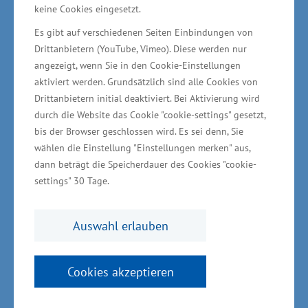
keine Cookies eingesetzt.
und zu einem bedeutenden Produzenten
Es gibt auf verschiedenen Seiten Einbindungen von
innovativer medizintechnischer Geräte
Drittanbietern (YouTube, Vimeo). Diese werden nur
aufgestiegen. Innovationen werden
angezeigt, wenn Sie in den Cookie-Einstellungen
beispielsweise in den Bereichen digitale
aktiviert werden. Grundsätzlich sind alle Cookies von
Bildgebung, medizinische Laser, Telemedizin,
Drittanbietern initial deaktiviert. Bei Aktivierung wird
durch die Website das Cookie "cookie-settings" gesetzt,
Frühdiagnostik, intelligente chirurgische Geräte
bis der Browser geschlossen wird. Es sei denn, Sie
entwickelt. Das sind Themen, von denen auch
wählen die Einstellung "Einstellungen merken" aus,
unser Land partizipieren kann“, betonte
dann beträgt die Speicherdauer des Cookies "cookie-
Wirtschafts- und Gesundheitsminister Glawe. Im
settings" 30 Tage.
Verhältnis zu seiner Größe (im Jahr 2019: 9,053
Millionen Einwohner) hat Israel mehr Start-ups
Auswahl erlauben
hervorgebracht als die meisten anderen
Nationen. Rund 8000 Start-ups gibt es laut der
Cookies akzeptieren
deutsch-israelischen Industrie- und
Handelskammer derzeit in Israel. 91 Prozent der