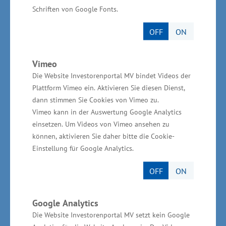
das Voranbringen von Innovationen für die
Schriften von Google Fonts.
heimische Wirtschaft. Umso wichtiger ist es,
Unternehmen bei der Umsetzung von neuen,
OFF
ON
innovativen Ideen zu unterstützen. Die
Gesundheitswirtschaft Mecklenburg-
Vimeo
Vorpommerns hat großes Potential, Lösungen
Die Website Investorenportal MV bindet Videos der
Plattform Vimeo ein. Aktivieren Sie diesen Dienst,
für die anstehenden
dann stimmen Sie Cookies von Vimeo zu.
Versorgungsherausforderungen zu entwickeln
Vimeo kann in der Auswertung Google Analytics
und nachhaltig wirtschaftliche Erfolge zu
einsetzen. Um Videos von Vimeo ansehen zu
generieren“ machte Glawe deutlich.
können, aktivieren Sie daher bitte die Cookie-
Einstellung für Google Analytics.
Mittlerweile sind 150.000 Beschäftigte in der
Gesundheitswirtschaft Mecklenburg-
OFF
ON
Vorpommerns tätig. „Jeder 5. Erwerbstätige
arbeitet in dieser Branche – damit steht
Google Analytics
Mecklenburg-Vorpommern bisher weiterhin an
Die Website Investorenportal MV setzt kein Google