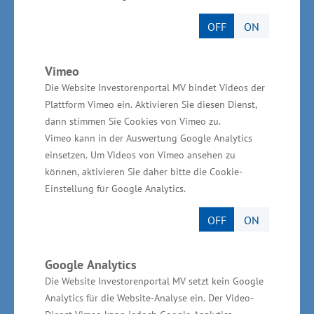
Woitendorf, Geschäftsführer des
Tourismusverbandes Mecklenburg-
OFF
ON
Vorpommern, erläuterte: „Die Summe ist
bekanntlich mehr als die einzelnen Teile.
Vimeo
Insofern sollen sich die Partner im MV-Cruise-
Die Website Investorenportal MV bindet Videos der
Plattform Vimeo ein. Aktivieren Sie diesen Dienst,
Net gegenseitig befruchten, ihr Know-how
dann stimmen Sie Cookies von Vimeo zu.
einfließen lassen und vor allem den Blick auf
Vimeo kann in der Auswertung Google Analytics
das Thema Nachhaltigkeit und die großen
einsetzen. Um Videos von Vimeo ansehen zu
aktuellen Herausforderungen schärfen. Die
können, aktivieren Sie daher bitte die Cookie-
Einstellung für Google Analytics.
Kreuzschifffahrt mit ihren Verzweigungen hat
sich zu einem Teil der touristischen Portfolios in
OFF
ON
Mecklenburg-Vorpommern entwickelt. Vorbild
für das neue Netzwerk ist Hamburg, wo es
Google Analytics
bereits ein ähnliches Projekt gibt, bei dem es
Die Website Investorenportal MV setzt kein Google
gelingt, in der Gemeinschaft mehr zu erreichen.
Analytics für die Website-Analyse ein. Der Video-