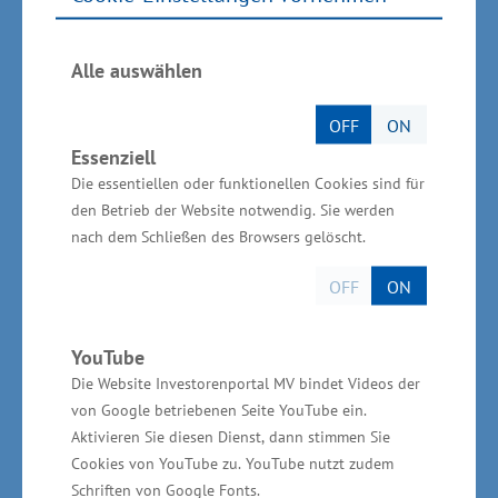
Eckpunktepapier entwickelt werden, das die
Position des Landes Mecklenburg-Vorpommern
Alle auswählen
zur Kreuzschifffahrt vor dem Hintergrund der
Werftenindustrie und Häfen samt
OFF
ON
Wertschöpfungsketten sichtbar macht. Dabei
Essenziell
soll der Fokus auf einer nachhaltigen
Die essentiellen oder funktionellen Cookies sind für
Entwicklung in den drei Dimensionen
den Betrieb der Website notwendig. Sie werden
Ökonomie, Ökologie und Soziales liegen. Das
nach dem Schließen des Browsers gelöscht.
betrifft unter anderem die Förderung regionaler
OFF
ON
Wirtschaftskreisläufe wie etwa Ausflüge von
den Kreuzfahrtschiffen in den ländlichen Raum,
YouTube
die Entwicklung und den Einsatz
Die Website Investorenportal MV bindet Videos der
umweltschonender Antriebe sowie die
von Google betriebenen Seite YouTube ein.
Versorgung der Schiffe mit Landstrom und die
Aktivieren Sie diesen Dienst, dann stimmen Sie
Cookies von YouTube zu. YouTube nutzt zudem
Einbeziehung der Bevölkerung vor Ort. Tobias
Schriften von Google Fonts.