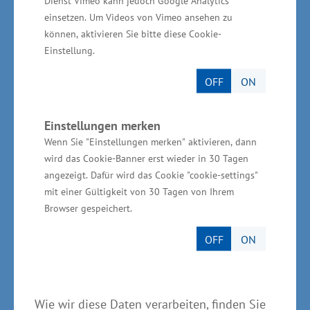
Dienst Vimeo kann jedoch Google Analytics
Das können wir in Mecklenburg-Vorpommern
einsetzen. Um Videos von Vimeo ansehen zu
auch.“
können, aktivieren Sie bitte diese Cookie-
Einstellung.
Als dritter Gründungspartner des Netzwerkes
OFF
ON
sagte Dr. Gernot Tesch, Geschäftsführer der
Rostock Port GmbH, abschließend: „Das
Einstellungen merken
Branchennetzwerk ‚MV-Cruise-Net‘ soll die
Wenn Sie "Einstellungen merken" aktivieren, dann
Interessen der Hochsee- und
wird das Cookie-Banner erst wieder in 30 Tagen
Flusskreuzschifffahrt in Mecklenburg-
angezeigt. Dafür wird das Cookie "cookie-settings"
Vorpommern bündeln und diesem wichtigen
mit einer Gültigkeit von 30 Tagen von Ihrem
maritim-touristischen Wirtschaftszweig eine
Browser gespeichert.
Stimme geben. Alle Branchenvertreter sind sich
OFF
ON
ihrer Verantwortung für eine nachhaltige
Entwicklung des maritimen Tourismus bewusst
und wollen gemeinsam die Herausforderungen
Wie wir diese Daten verarbeiten, finden Sie