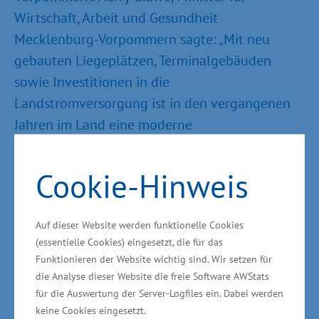
Wirtschaft, Arbeit und Gesundheit
Mecklenburg-Vorpommern sagte: „Mit neu
gebauten Liegeplätzen, Terminalgebäuden
sowie Investitionen in die
Landstromversorgung ist in den vergangenen
Jahren im Land eine moderne
Kreuzfahrtinfrastruktur im Land aufgebaut
worden. Maritime Unternehmen, touristische
Cookie-Hinweis
Anbieter oder auch verschiedenste
Dienstleistungsbetriebe können durch eine
Auf dieser Website werden funktionelle Cookies
verstärkte Vernetzung zu mehr Wertschöpfung
(essentielle Cookies) eingesetzt, die für das
im Land beitragen. Insgesamt geht es darum,
Funktionieren der Website wichtig sind. Wir setzen für
die Möglichkeiten der Branche stärker zu
die Analyse dieser Website die freie Software AWStats
nutzen, Kräfte zu bündeln, mehr
für die Auswertung der Server-Logfiles ein. Dabei werden
keine Cookies eingesetzt.
Aufmerksamkeit, Außenwirkung und