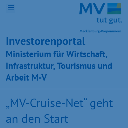
Inves­toren­por­tal
Ministeri­um für Wirt­schaft,
Infra­struk­tur, Tou­ris­mus und
Ar­beit M-V
„MV-Cruise-Net“ geht
an den Start