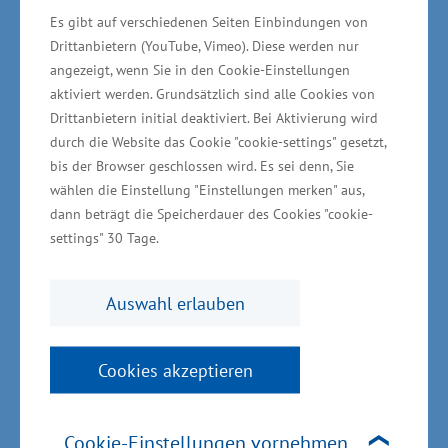
Es gibt auf verschiedenen Seiten Einbindungen von
Schlagkraft zu gewinnen. Dadurch können die
Drittanbietern (YouTube, Vimeo). Diese werden nur
vielfältigen Interessen dieser für das Land
angezeigt, wenn Sie in den Cookie-Einstellungen
wichtigen wirtschaftlichen Branche insgesamt
aktiviert werden. Grundsätzlich sind alle Cookies von
besser koordiniert und auch vermarktet
Drittanbietern initial deaktiviert. Bei Aktivierung wird
durch die Website das Cookie "cookie-settings" gesetzt,
werden. Wir können mit einem Netzwerk die
bis der Browser geschlossen wird. Es sei denn, Sie
heimische Kreuzschifffahrtbranche national und
wählen die Einstellung "Einstellungen merken" aus,
auch international stärker in den Blickpunkt
dann beträgt die Speicherdauer des Cookies "cookie-
rücken.“
settings" 30 Tage.
Eckpunktepapier zur
Auswahl erlauben
Positionierung des Landes zur
Kreuzschifffahrt
Cookies akzeptieren
Als eines der ersten Schritte im Projekt soll ein
Cookie-Einstellungen vornehmen