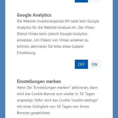
Handwerk in Mecklenburg-
Google Analytics
Vorpommern
Die Website Investorenportal MV setzt kein Google
Analytics für die Website-Analyse ein. Der Video-
Dienst Vimeo kann jedoch Google Analytics
Derzeit sind über 20.200 Betriebe bei den
einsetzen. Um Videos von Vimeo ansehen zu
Handwerkskammern in Mecklenburg-
können, aktivieren Sie bitte diese Cookie-
Vorpommern verzeichnet. Diese beschäftigen
Einstellung.
über 112.000 Menschen sowie 5.061 Lehrlinge
OFF
ON
und erwirtschaften einen jährlichen Umsatz von
neun Milliarden Euro. Gemessen an den
Einstellungen merken
gesamtwirtschaftlichen Eckdaten können dem
Wenn Sie "Einstellungen merken" aktivieren, dann
Handwerk in Mecklenburg-Vorpommern etwa
wird das Cookie-Banner erst wieder in 30 Tagen
10 Prozent der Bruttowertschöpfung, rund 14
angezeigt. Dafür wird das Cookie "cookie-settings"
Prozent der Erwerbstätigen und etwa 25
mit einer Gültigkeit von 30 Tagen von Ihrem
Browser gespeichert.
Prozent des Ausbildungsmarktes zugerechnet