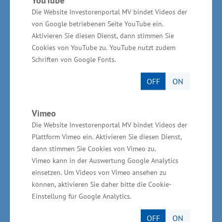
Firmeninhaber ist Präsident der
Die Website Investorenportal MV bindet Videos der
Handwerkskammer
von Google betriebenen Seite YouTube ein.
Ostmecklenburg-Vorpommern
Aktivieren Sie diesen Dienst, dann stimmen Sie
Cookies von YouTube zu. YouTube nutzt zudem
Schriften von Google Fonts.
Firmeninhaber Axel Hochschild hat seit dem
Jahr 1999 unterschiedliche ehrenamtliche
OFF
ON
Tätigkeiten übernommen wie beispielsweise
Obermeister, Landesinnungsmeister und
Vimeo
Vizepräsident des Bundesverbandes Farbe –
Die Website Investorenportal MV bindet Videos der
Plattform Vimeo ein. Aktivieren Sie diesen Dienst,
Gestaltung – Bautenschutz. Seit April 2017 ist er
dann stimmen Sie Cookies von Vimeo zu.
Präsident der Handwerkskammer
Vimeo kann in der Auswertung Google Analytics
Ostmecklenburg-Vorpommern und zusätzlich
einsetzen. Um Videos von Vimeo ansehen zu
seit 2019 Präsidiumsmitglied des
können, aktivieren Sie daher bitte die Cookie-
Einstellung für Google Analytics.
Zentralverbandes des Deutschen Handwerks
(ZDH).
OFF
ON