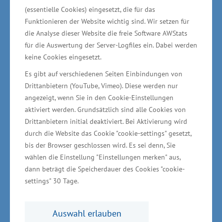
(essentielle Cookies) eingesetzt, die für das
Nach seinem Meisterabschluss im Maler- und
Funktionieren der Website wichtig sind. Wir setzen für
Lackiererhandwerk gründete Axel Hochschild
die Analyse dieser Website die freie Software AWStats
für die Auswertung der Server-Logfiles ein. Dabei werden
sein Unternehmen im Juli 1990. Derzeit sind in
keine Cookies eingesetzt.
dem Greifswalder Betrieb 14 Mitarbeiter
Es gibt auf verschiedenen Seiten Einbindungen von
beschäftigt – elf Gesellen und je ein
Drittanbietern (YouTube, Vimeo). Diese werden nur
Auszubildender, ein Umschüler und ein
angezeigt, wenn Sie in den Cookie-Einstellungen
Mitarbeiter über eine Einstiegsqualifizierung.
aktiviert werden. Grundsätzlich sind alle Cookies von
Nach Unternehmensangaben kommt der
Drittanbietern initial deaktiviert. Bei Aktivierung wird
durch die Website das Cookie "cookie-settings" gesetzt,
Kundenkreis vorrangig aus der Region. „Ein
bis der Browser geschlossen wird. Es sei denn, Sie
Unternehmen über lange Jahre erfolgreich zu
wählen die Einstellung "Einstellungen merken" aus,
führen, setzt unternehmerisches Denken und
dann beträgt die Speicherdauer des Cookies "cookie-
weitsichtige Strategien voraus. Das
settings" 30 Tage.
kennzeichnet Axel Hochschild. Ebenso wichtig
ist eine empathische Mitarbeiterführung. Über
Auswahl erlauben