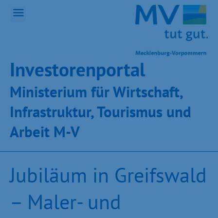
Inves­toren­por­tal
Ministeri­um für Wirt­schaft,
Infra­struk­tur, Tou­ris­mus und
Ar­beit M-V
Jubiläum in Greifswald
– Maler- und