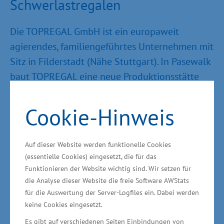
Schwerlastregalen
Die TOPREGAL GmbH ist ein europaweit
agierendes, familiengeführtes Unternehmen mit
Sitz in Filderstadt (Nähe Stuttgart). In Pasewalk
baut TOPREGAL eine neue Produktionsstätte
zur Verarbeitung und Veredelung von
Schwerlastregalen. „Vor Ort werden die
Cookie-Hinweis
gesamte Bandbreite des
Unternehmensportfolios sowie
Auf dieser Website werden funktionelle Cookies
Serviceleistungen angeboten“, so Glawe weiter.
(essentielle Cookies) eingesetzt, die für das
Dieses sind die Produktion und Endmontage,
Funktionieren der Website wichtig sind. Wir setzen für
das Lackieren, die Wartung und Reparatur, der
die Analyse dieser Website die freie Software AWStats
für die Auswertung der Server-Logfiles ein. Dabei werden
Warenumschlag (Logistik) sowie ein
keine Cookies eingesetzt.
überregional agierendes Serviceteam. Zur
Es gibt auf verschiedenen Seiten Einbindungen von