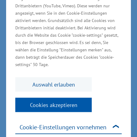
Umsetzung des Vorhabens ist es geplant, vier
Drittanbietern (YouTube, Vimeo). Diese werden nur
Hallen aus Stahl-Fachwerken mit Betonstützen
angezeigt, wenn Sie in den Cookie-Einstellungen
zu errichten. Die Hallen bieten eine Nutzfläche
aktiviert werden. Grundsätzlich sind alle Cookies von
Drittanbietern initial deaktiviert. Bei Aktivierung wird
von insgesamt circa 19.500 Quadratmetern.
durch die Website das Cookie "cookie-settings" gesetzt,
Darüber hinaus soll ein Bürokomplex
bis der Browser geschlossen wird. Es sei denn, Sie
entstehen.
wählen die Einstellung "Einstellungen merken" aus,
dann beträgt die Speicherdauer des Cookies "cookie-
Gewerbegebiete in Vorpommern
settings" 30 Tage.
weiter ausbauen
Auswahl erlauben
Das Wirtschaftsministerium unterstützt die
Erschließung des Industrieparks Berlin –
Cookies akzeptieren
Szczecin mit dem ersten Bauabschnitt (= 50,2
Hektar/Gesamtfläche Industriepark: 156 Hektar)
Cookie-Einstellungen vornehmen
mit rund 12,2 Millionen Euro aus Mitteln der