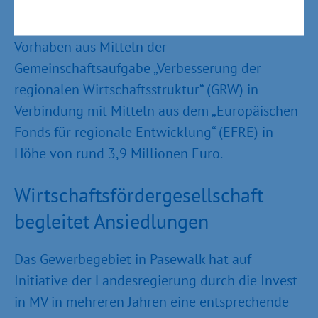
Pasewalk beträgt rund 18,3 Millionen Euro. Das
Wirtschaftsministerium unterstützt das
Vorhaben aus Mitteln der
Gemeinschaftsaufgabe „Verbesserung der
regionalen Wirtschaftsstruktur“ (GRW) in
Verbindung mit Mitteln aus dem „Europäischen
Fonds für regionale Entwicklung“ (EFRE) in
Höhe von rund 3,9 Millionen Euro.
Wirtschaftsfördergesellschaft
begleitet Ansiedlungen
Das Gewerbegebiet in Pasewalk hat auf
Initiative der Landesregierung durch die Invest
in MV in mehreren Jahren eine entsprechende