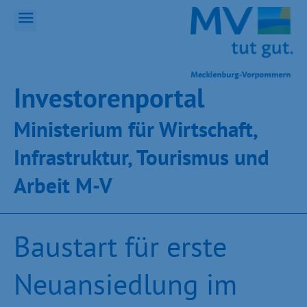
Inves­toren­por­tal
Ministeri­um für Wirt­schaft,
Infra­struk­tur, Tou­ris­mus und
Ar­beit M-V
Baustart für erste
Neuansiedlung im