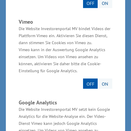
Ansiedlungen. Vorpommern ist eine
OFF
ON
wirtschaftsfreundliche Region mit
hervorragenden Investitionsbedingungen“,
Vimeo
machte Wirtschaftsminister Glawe vor Ort
Die Website Investorenportal MV bindet Videos der
Plattform Vimeo ein. Aktivieren Sie diesen Dienst,
weiter deutlich.
dann stimmen Sie Cookies von Vimeo zu.
Vimeo kann in der Auswertung Google Analytics
Neben Pasewalk wird beispielsweise auch der
einsetzen. Um Videos von Vimeo ansehen zu
Gewerbegroßstandort Pommerndreieck bei
können, aktivieren Sie daher bitte die Cookie-
Grimmen ausgebaut. Am Standort
Einstellung für Google Analytics.
Pommerndreieck haben sich das Kaufhaus Stolz,
OFF
ON
der Trockenfrüchteverarbeiter Biosanica und
die AKKU SYS Akkumulator und Batterietechnik
Google Analytics
Nord GmbH angesiedelt. „Weitere Unternehmen
Die Website Investorenportal MV setzt kein Google
haben Ansiedlungsinteresse bekundet. Hier sind
Analytics für die Website-Analyse ein. Der Video-
wir in Gesprächen. Insgesamt sind bisher rund
Dienst Vimeo kann jedoch Google Analytics
einsetzen. Um Videos von Vimeo ansehen zu