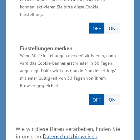
200 Beschäftigte am Pommerndreieck tätig. Am
können, aktivieren Sie bitte diese Cookie-
Pommerndreieck, das eine Gesamtfläche von
Einstellung.
235 Hektar umfasst, können insbesondere auch
OFF
ON
flächenintensive Ansiedlungen umgesetzt
werden“, erläuterte Mecklenburg-Vorpommerns
Wirtschaftsminister Harry Glawe abschließend.
Einstellungen merken
Wenn Sie "Einstellungen merken" aktivieren, dann
Neben Pasewalk und Grimmen wird auch der
wird das Cookie-Banner erst wieder in 30 Tagen
Großgewerbestandort Mukran Port in Sassnitz
angezeigt. Dafür wird das Cookie "cookie-settings"
auf der Insel Rügen intensiver vermarktet.
mit einer Gültigkeit von 30 Tagen von Ihrem
Browser gespeichert.
Wirtschaftsministerium
OFF
ON
unterstützt vor Ort
Die Gesamtinvestition für das
Wie wir diese Daten verarbeiten, finden Sie
Investitionsvorhaben der TOPREGAL GmbH in
in unseren
Datenschutzhinweisen