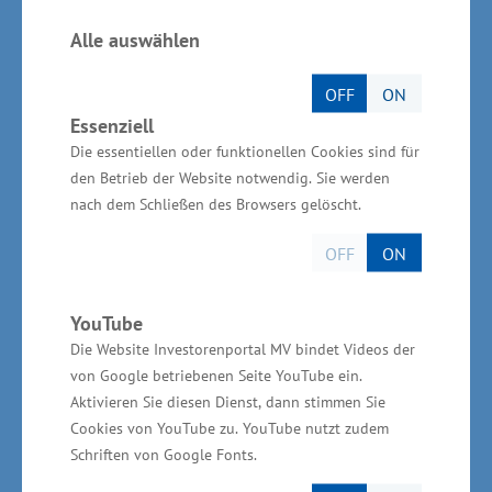
Gemeinschaftsaufgabe „Verbesserung der
regionalen Wirtschaftsstruktur“ (GRW). Die
Alle auswählen
Gesamtkosten belaufen sich auf rund 13
OFF
ON
Millionen Euro. „Bis 2023 soll die
Essenziell
Infrastrukturmaßnahme abgeschlossen sein.
Die essentiellen oder funktionellen Cookies sind für
Investoren sind weiter herzlich Willkommen.
den Betrieb der Website notwendig. Sie werden
Die Investition zeigt, dass sich unser intensives
nach dem Schließen des Browsers gelöscht.
Werben für Industrie- und Gewerbestandorte in
OFF
ON
Vorpommern bemerkbar macht und es in der
Region weiter voran geht. Mit der Erschließung
YouTube
des Industrieparks Berlin – Szczecin entstehen
Die Website Investorenportal MV bindet Videos der
attraktive Gewerbeflächen. Die unmittelbare
von Google betriebenen Seite YouTube ein.
Lage im Einzugsgebiet Berlin, aber auch die
Aktivieren Sie diesen Dienst, dann stimmen Sie
Cookies von YouTube zu. YouTube nutzt zudem
Nähe zu Skandinavien und dem Nachbarn Polen
Schriften von Google Fonts.
bieten sehr gute Chancen für weitere