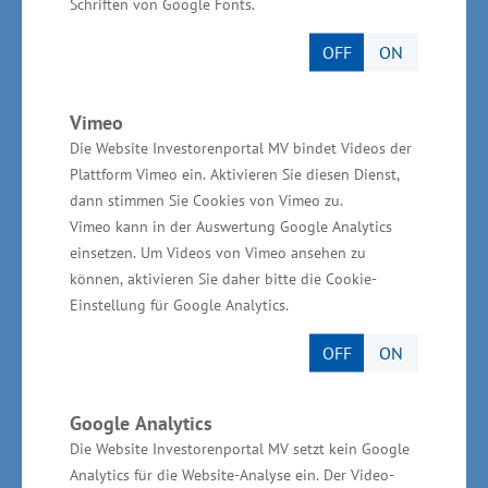
Schriften von Google Fonts.
Wirtschaftsministeriums ist mit dem
OFF
ON
Gebäudeneubau zukunftssichernd in die
touristische Infrastruktur investiert worden“,
Vimeo
sagte Mecklenburg-Vorpommerns
Die Website Investorenportal MV bindet Videos der
Wirtschaftsminister Harry Glawe abschließend.
Plattform Vimeo ein. Aktivieren Sie diesen Dienst,
dann stimmen Sie Cookies von Vimeo zu.
Die Ausgaben der Gesamtmaßnahme am Alten
Vimeo kann in der Auswertung Google Analytics
Hafen Wismar belaufen sich auf knapp 7,4
einsetzen. Um Videos von Vimeo ansehen zu
können, aktivieren Sie daher bitte die Cookie-
Millionen Euro. Das Wirtschaftsministerium
Einstellung für Google Analytics.
unterstützt aus Mitteln der
Gemeinschaftsaufgabe „Verbesserung der
OFF
ON
regionalen Wirtschaftsstruktur“ (GRW) in Höhe
von knapp 6,6 Millionen Euro.
Google Analytics
Die Website Investorenportal MV setzt kein Google
Kreuzschifffahrt in der Hansestadt
Analytics für die Website-Analyse ein. Der Video-