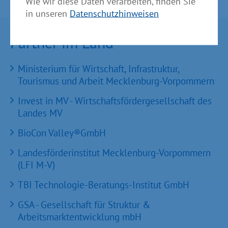
Wie wir diese Daten verarbeiten, finden Sie
in unseren
Datenschutzhinweisen
Partner im Land
Ministerium für Wirtschaft, Infrastruktur,
Tourismus und Arbeit Mecklenburg-Vorpommern
Invest in MV - Wirtschaftsfördergesellschaft des
Landes MV
BioCon Valley®GmbH
Landesförderinstitut Mecklenburg-Vorpommern
(LFI M-V)
TBI Technologie-Beratungs-Institut GmbH
GSA - Gesellschaft für Struktur &
Arbeitsmarktentwicklung mbH