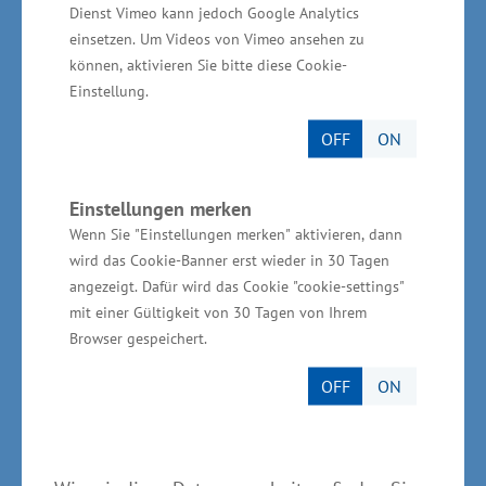
Dienst Vimeo kann jedoch Google Analytics
Wismar
einsetzen. Um Videos von Vimeo ansehen zu
können, aktivieren Sie bitte diese Cookie-
Am Alten Hafen in Wismar legen seit dem Jahr
Einstellung.
2012 Kreuzfahrtschiffe an. Nach Angaben der
OFF
ON
Stadt waren es im Jahr 2019 sieben Anläufe
(von sieben Schiffen) mit rund 3.900
Einstellungen merken
Passagieren, im Jahr 2020 pandemiebedingt
Wenn Sie "Einstellungen merken" aktivieren, dann
vier Anläufe (von drei Schiffen) mit rund 420
wird das Cookie-Banner erst wieder in 30 Tagen
Passagieren. Für das Jahr 2021 sind neun
angezeigt. Dafür wird das Cookie "cookie-settings"
mit einer Gültigkeit von 30 Tagen von Ihrem
Anläufe von vier unterschiedlichen Schiffen
Browser gespeichert.
geplant.
OFF
ON