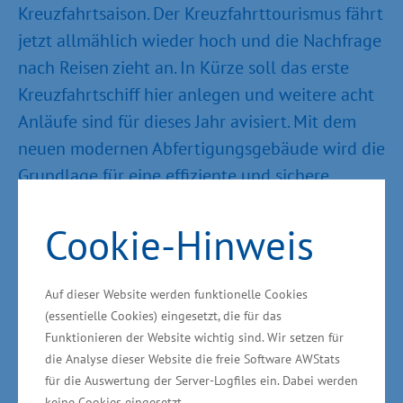
Kreuzfahrtsaison. Der Kreuzfahrttourismus fährt
jetzt allmählich wieder hoch und die Nachfrage
nach Reisen zieht an. In Kürze soll das erste
Kreuzfahrtschiff hier anlegen und weitere acht
Anläufe sind für dieses Jahr avisiert. Mit dem
neuen modernen Abfertigungsgebäude wird die
Grundlage für eine effiziente und sichere
Kontrolle der Gäste umgesetzt“, sagte der
Minister für Wirtschaft, Arbeit und Gesundheit
Cookie-Hinweis
Harry Glawe vor Ort.
Auf dieser Website werden funktionelle Cookies
Neubau ist zukunftssichernde
(essentielle Cookies) eingesetzt, die für das
Investition in die touristische
Funktionieren der Website wichtig sind. Wir setzen für
die Analyse dieser Website die freie Software AWStats
Infrastruktur
für die Auswertung der Server-Logfiles ein. Dabei werden
keine Cookies eingesetzt.