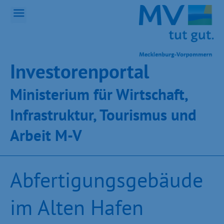
Inves­toren­por­tal
Ministeri­um für Wirt­schaft,
Infra­struk­tur, Tou­ris­mus und
Ar­beit M-V
Abfertigungsgebäude
im Alten Hafen