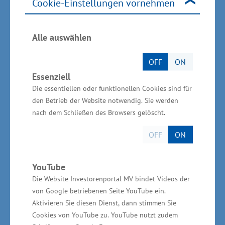
Cookie-Einstellungen vornehmen
Kreuzfahrttouristen haben beim Stopp im Alten
Hafen die Möglichkeit, sich die schöne Altstadt
Alle auswählen
anzusehen und Tagesausflüge in die nähere
Umgebung zu unternehmen“, sagte Glawe.
OFF
ON
Essenziell
Wirtschaftsministerium
Die essentiellen oder funktionellen Cookies sind für
den Betrieb der Website notwendig. Sie werden
unterstützt vor Ort
nach dem Schließen des Browsers gelöscht.
Die Kosten für das Abfertigungsgebäude
OFF
ON
belaufen sich aktuell auf rund 1,6 Millionen
Euro. Das Wirtschaftsministerium hat den Bau
YouTube
unterstützt aus Mitteln der
Die Website Investorenportal MV bindet Videos der
von Google betriebenen Seite YouTube ein.
Gemeinschaftsaufgabe „Verbesserung der
Aktivieren Sie diesen Dienst, dann stimmen Sie
regionalen Wirtschaftsstruktur“ (GRW) in Höhe
Cookies von YouTube zu. YouTube nutzt zudem
von 1,4 Millionen Euro. „Mit Unterstützung des