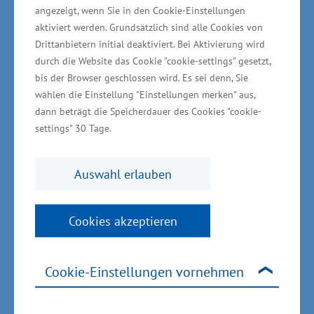
langfristig ausbauen zu können. Das
angezeigt, wenn Sie in den Cookie-Einstellungen
aktiviert werden. Grundsätzlich sind alle Cookies von
Unternehmen beschäftigt aktuell über 100
Drittanbietern initial deaktiviert. Bei Aktivierung wird
Mitarbeiter.
durch die Website das Cookie "cookie-settings" gesetzt,
bis der Browser geschlossen wird. Es sei denn, Sie
Begleitet wurde die Unternehmensansiedlung
wählen die Einstellung "Einstellungen merken" aus,
durch die Landeswirtschaftsfördergesellschaft
dann beträgt die Speicherdauer des Cookies "cookie-
settings" 30 Tage.
Invest in MV und die
Wirtschaftsfördergesellschaft der
Auswahl erlauben
Landeshauptstadt Schwerin. Aufgabe der Invest
in MV ist die Unterstützung von Unternehmen,
die in das nordöstliche Bundesland investieren
Cookies akzeptieren
und expandieren wollen. „Den ersten Kontakt
konnten wir im Jahr 2017 zu dem Unternehmen
Cookie-Einstellungen vornehmen
herstellen“, sagte Michael Sturm,
Geschäftsführer der Invest in MV.