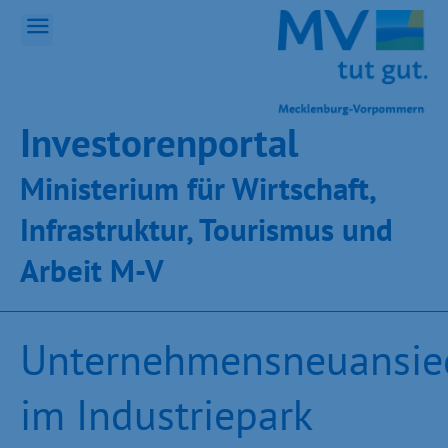
Inves­toren­por­tal
Ministeri­um für Wirt­schaft,
Infra­struk­tur, Tou­ris­mus und
Ar­beit M-V
Unternehmensneuansie
im Industriepark