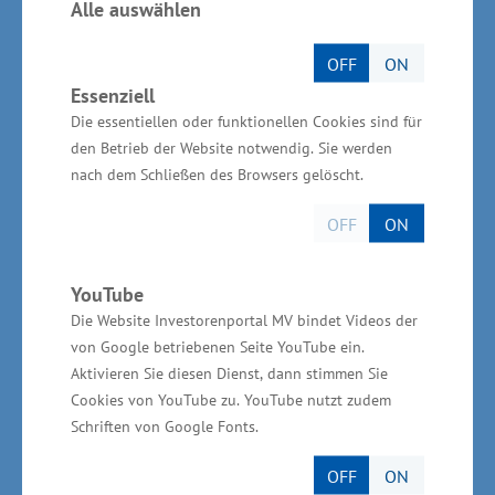
Alle auswählen
„Wirtschaftsförderung bedeutet auch immer
sehr viel Überzeugungsarbeit. Schließlich muss
OFF
ON
sich das Land gegen potenzielle Standorte in
Essenziell
Deutschland, Europa, und manchmal auch
Die essentiellen oder funktionellen Cookies sind für
weltweit durchsetzen. Umso mehr freuen wir
den Betrieb der Website notwendig. Sie werden
nach dem Schließen des Browsers gelöscht.
uns darüber, dass wir dem Unternehmen Vink
Chemicals eine passgenaue Lösung anbieten
OFF
ON
konnten, die überzeugt hat.“
YouTube
Über den Industriepark Schwerin
Die Website Investorenportal MV bindet Videos der
von Google betriebenen Seite YouTube ein.
Mit einer Gesamtgröße von circa 350 Hektar
Aktivieren Sie diesen Dienst, dann stimmen Sie
Cookies von YouTube zu. YouTube nutzt zudem
bietet der Industriepark Schwerin das größte
Schriften von Google Fonts.
zusammenhängende Industrieflächenpotential
in der Region. Neben Ypsomed produzieren
OFF
ON