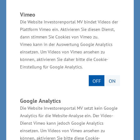
unter anderem am Standort: Nestlé
Deutschland AG (Produktion von Nescafé Dolce
Vimeo
Gusto Kaffeekapseln), FlammAerotec GmbH &
Die Website Investorenportal MV bindet Videos der
Plattform Vimeo ein. Aktivieren Sie diesen Dienst,
Co KG (Produktion von verschiedenen
dann stimmen Sie Cookies von Vimeo zu.
Komponenten/Zulieferteilen unter anderem für
Vimeo kann in der Auswertung Google Analytics
die Airbus-Produktion), PTS-Precision GmbH
einsetzen. Um Videos von Vimeo ansehen zu
(Produktion von hochpräzisen
können, aktivieren Sie daher bitte die Cookie-
Einstellung für Google Analytics.
CNCLangdrehteilen mit einem Durchmesser bis
zu 32 Millimeter für die Automobil- und
OFF
ON
Elektroindustrie), United Caps (Produktion von
Kunststoffverschlüssen vor allem für Flaschen
Google Analytics
und Kartons der Lebensmittelbranche),
Die Website Investorenportal MV setzt kein Google
Ecophoenixx (Recycling von Folien aller Art zu
Analytics für die Website-Analyse ein. Der Video-
Dienst Vimeo kann jedoch Google Analytics
hochwertigem Kunststoffgranulat), die ZIM
einsetzen. Um Videos von Vimeo ansehen zu
Flugsitz GmbH sowie die BvS Systemtechnik
können, aktivieren Sie bitte diese Cookie-