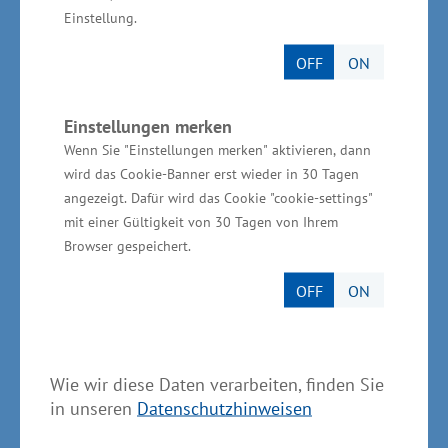
GmbH. „Mittlerweile sind rund 1.200
Einstellung.
Arbeitsplätze im Gewerbegebiet entstanden.
OFF
ON
Das bedeutet Wertschöpfung für die gesamte
Region“, sagte Mecklenburg-Vorpommerns
Einstellungen merken
Wirtschaftsminister Harry Glawe abschließend.
Wenn Sie "Einstellungen merken" aktivieren, dann
wird das Cookie-Banner erst wieder in 30 Tagen
Über die Invest in Mecklenburg-
angezeigt. Dafür wird das Cookie "cookie-settings"
Vorpommern GmbH
mit einer Gültigkeit von 30 Tagen von Ihrem
Browser gespeichert.
Die Invest in Mecklenburg-Vorpommern GmbH
OFF
ON
(Schwerin) ist die Wirtschaftsfördergesellschaft
für das Bundesland Mecklenburg-Vorpommern.
Als „One-Stop-Agency” ist sie Partner für alle
Wie wir diese Daten verarbeiten, finden Sie
Unternehmen, die nach Mecklenburg-
in unseren
Datenschutzhinweisen
Vorpommern expandieren wollen. Sie