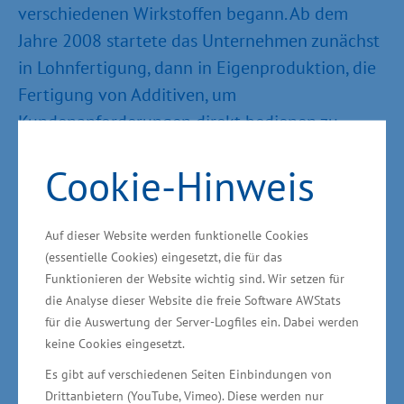
verschiedenen Wirkstoffen begann. Ab dem
Jahre 2008 startete das Unternehmen zunächst
in Lohnfertigung, dann in Eigenproduktion, die
Fertigung von Additiven, um
Kundenanforderungen direkt bedienen zu
können. 2011 wurde die Vink Chemicals GmbH
Cookie-Hinweis
& Co. KG gegründet, die im Folgejahr die
Produktionsstätte in Kakenstorf bei Hamburg in
Betrieb nahm. 2019 konnte die
Auf dieser Website werden funktionelle Cookies
Produktionskapazität durch die Eröffnung eines
(essentielle Cookies) eingesetzt, die für das
Funktionieren der Website wichtig sind. Wir setzen für
weiteren Standortes in Süddeutschland nahezu
die Analyse dieser Website die freie Software AWStats
verdoppelt werden. Aufgrund des Wachstums
für die Auswertung der Server-Logfiles ein. Dabei werden
und der positiven Geschäftsentwicklung suchte
keine Cookies eingesetzt.
Vink Chemicals nach einem weiteren Standort,
Es gibt auf verschiedenen Seiten Einbindungen von
um seine Produktionskapazitäten strategisch
Drittanbietern (YouTube, Vimeo). Diese werden nur