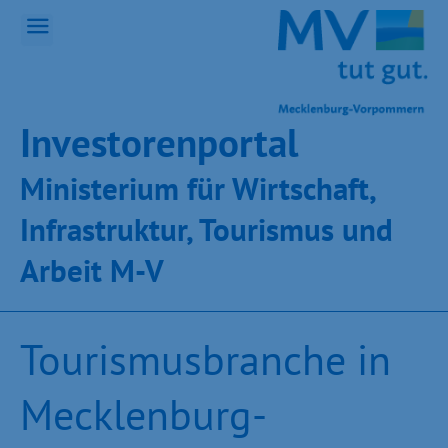
Inves­toren­por­tal
Ministeri­um für Wirt­schaft,
Infra­struk­tur, Tou­ris­mus und
Ar­beit M-V
Tourismusbranche in
Mecklenburg-