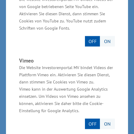
wichtige Impulse gesetzt haben. „Krisenzeiten
von Google betriebenen Seite YouTube ein.
bringen Verunsicherung mit sich, und es hat
Aktivieren Sie diesen Dienst, dann stimmen Sie
Cookies von YouTube zu. YouTube nutzt zudem
durchaus kontroverse Positionen von Skepsis
Schriften von Google Fonts.
bis Ablehnung des touristischen Neustarts
gegeben. Hier haben wir gemeinsam
OFF
ON
gegengesteuert und werden das im Dialog mit
den Menschen im Land auch in den
Vimeo
kommenden Jahren tun“, sagte Hesse.
Die Website Investorenportal MV bindet Videos der
Plattform Vimeo ein. Aktivieren Sie diesen Dienst,
dann stimmen Sie Cookies von Vimeo zu.
Wirtschaftsminister Harry Glawe erklärte:
Vimeo kann in der Auswertung Google Analytics
„Mecklenburg-Vorpommern ist mit seinen
einsetzen. Um Videos von Vimeo ansehen zu
Vorzügen und Angeboten sehr weit vorn,
können, aktivieren Sie daher bitte die Cookie-
attraktiv und beliebt. Diesen Vorsprung dürfen
Einstellung für Google Analytics.
wir nicht verspielen. Deshalb ist es wichtig, das
OFF
ON
Vertrauen in den Tourismus gegebenenfalls