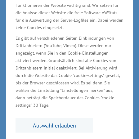
Schutzstandards in diesem Jahr im
Funktionieren der Website wichtig sind. Wir setzen für
die Analyse dieser Website die freie Software AWStats
Landesschnitt bei rund 86 Prozent. Viele
für die Auswertung der Server-Logfiles ein. Dabei werden
Quartiere waren in den Sommermonaten sehr
keine Cookies eingesetzt.
gut gebucht oder sogar ausgebucht; in einigen
Es gibt auf verschiedenen Seiten Einbindungen von
Betrieben in den Binnenregionen lag die
Drittanbietern (YouTube, Vimeo). Diese werden nur
Auslastung teilweise etwas niedriger. Im
angezeigt, wenn Sie in den Cookie-Einstellungen
Zeitraum der Sommerferien in Deutschland von
aktiviert werden. Grundsätzlich sind alle Cookies von
Drittanbietern initial deaktiviert. Bei Aktivierung wird
Ende Juni bis Mitte September werden
durch die Website das Cookie "cookie-settings" gesetzt,
zwischen Ostsee und Seenplatte rund vier
bis der Browser geschlossen wird. Es sei denn, Sie
Millionen Menschen Urlaub gemacht haben.
wählen die Einstellung "Einstellungen merken" aus,
„Das sind viele, aber doch ein paar weniger als
dann beträgt die Speicherdauer des Cookies "cookie-
settings" 30 Tage.
beispielsweise im Vorjahr. Dies hängt
insbesondere mit den umzusetzenden
Auswahl erlauben
Maßnahmen und dem damit zum Teil
begrenzten Angebot zusammen“, erklärte Birgit