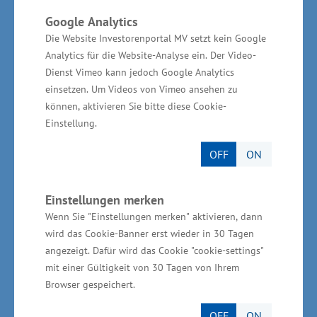
wiederherzustellen oder weiter zu stärken. Das
Google Analytics
Werben um Gäste und um Akzeptanz war
Die Website Investorenportal MV setzt kein Google
vielleicht noch nie so wichtig wie heute. Denn:
Analytics für die Website-Analyse ein. Der Video-
Wer einmal bei uns im Land Urlaub gemacht
Dienst Vimeo kann jedoch Google Analytics
einsetzen. Um Videos von Vimeo ansehen zu
hat, soll auch gern wiederkommen. Hierfür
können, aktivieren Sie bitte diese Cookie-
müssen wir alles auch in der Corona-Krise
Einstellung.
Machbare gemeinsam ermöglichen.“
OFF
ON
Wirtschaftliche Lage verbessert
sich weiter, bleibt aber
Einstellungen merken
Wenn Sie "Einstellungen merken" aktivieren, dann
herausfordernd
wird das Cookie-Banner erst wieder in 30 Tagen
angezeigt. Dafür wird das Cookie "cookie-settings"
Die wirtschaftliche Lage in der Branche hat sich
mit einer Gültigkeit von 30 Tagen von Ihrem
Browser gespeichert.
über die Sommerferien zwar weiter verbessert,
bleibt aber für viele Unternehmen
OFF
ON