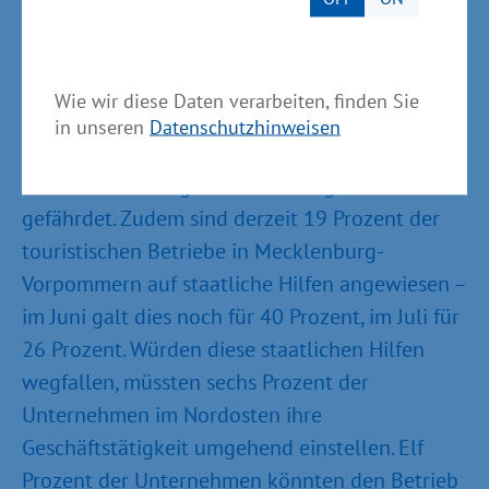
herausfordernd. So schätzt zwischenzeitlich
mehr als die Hälfte der Befragten ihre Situation
als sicher beziehungsweise sehr sicher ein;
Wie wir diese Daten verarbeiten, finden Sie
36 Prozent bewegen sich zwischen Sicherheit
in unseren
Datenschutzhinweisen
und Unsicherheit; 13 Prozent dagegen sehen
sich noch immer gefährdet oder gar akut
gefährdet. Zudem sind derzeit 19 Prozent der
touristischen Betriebe in Mecklenburg-
Vorpommern auf staatliche Hilfen angewiesen –
im Juni galt dies noch für 40 Prozent, im Juli für
26 Prozent. Würden diese staatlichen Hilfen
wegfallen, müssten sechs Prozent der
Unternehmen im Nordosten ihre
Geschäftstätigkeit umgehend einstellen. Elf
Prozent der Unternehmen könnten den Betrieb