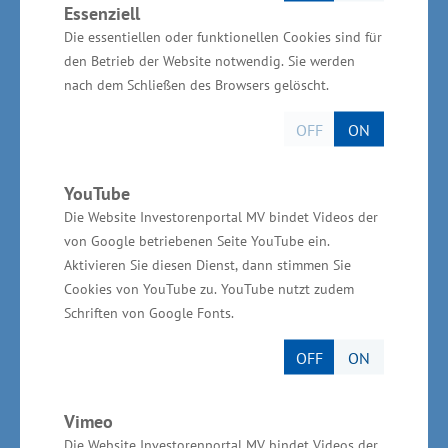
das Jahr 2023 vorgesehen. „Im Hafen der Stadt
Essenziell
Die essentiellen oder funktionellen Cookies sind für
Barth sollen auch zusätzliche Liegeplätze für
den Betrieb der Website notwendig. Sie werden
Dauer- und Gastlieger entstehen. Die gesamte
nach dem Schließen des Browsers gelöscht.
Maßnahme fördert die touristische Attraktivität
OFF
ON
der Region. Schließlich sind vom Hafen aus alle
touristischen, gewerblichen und kulturellen
Angebote der Umgebung sehr gut erreichbar“,
YouTube
Die Website Investorenportal MV bindet Videos der
sagte Glawe.
von Google betriebenen Seite YouTube ein.
Aktivieren Sie diesen Dienst, dann stimmen Sie
Wirtschaftsministerium
Cookies von YouTube zu. YouTube nutzt zudem
unterstützt vor Ort
Schriften von Google Fonts.
OFF
ON
Die Gesamtinvestition des Vorhabens beträgt
rund 6,6 Millionen Euro. Das
Vimeo
Wirtschaftsministerium unterstützt aus Mitteln
Die Website Investorenportal MV bindet Videos der