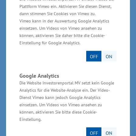
der Gemeinschaftsaufgabe „Verbesserung der
Plattform Vimeo ein. Aktivieren Sie diesen Dienst,
regionalen Wirtschaftsstruktur“ (GRW) in Höhe
dann stimmen Sie Cookies von Vimeo zu.
Vimeo kann in der Auswertung Google Analytics
von rund 5,7 Millionen Euro.
einsetzen. Um Videos von Vimeo ansehen zu
können, aktivieren Sie daher bitte die Cookie-
Wassertourismus in Mecklenburg-
Einstellung für Google Analytics.
Vorpommern
OFF
ON
In Mecklenburg-Vorpommern gibt es derzeit
Google Analytics
350 Wasserwanderrastplätze, Marinas und
Die Website Investorenportal MV setzt kein Google
Sportboothäfen mit 14.000 Liegeplätzen an der
Analytics für die Website-Analyse ein. Der Video-
Küste und 7.725 Liegeplätzen im Binnenland.
Dienst Vimeo kann jedoch Google Analytics
Der Wassertourismus im Land ist mit 1.400
einsetzen. Um Videos von Vimeo ansehen zu
können, aktivieren Sie bitte diese Cookie-
Unternehmen und rund 7.000 Beschäftigten
Einstellung.
von großer Bedeutung für die touristische
Entwicklung im Land. In diesem Tourismuszweig
OFF
ON