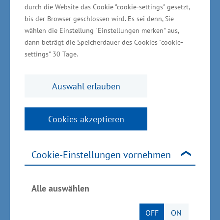
Hafenbeckens angrenzenden Flächen geplant.
durch die Website das Cookie "cookie-settings" gesetzt,
Vorhandene Höhendifferenzen zwischen der
bis der Browser geschlossen wird. Es sei denn, Sie
wählen die Einstellung "Einstellungen merken" aus,
Oberkante der geplanten technischen
dann beträgt die Speicherdauer des Cookies "cookie-
Ufersicherung des Hafenbeckens und den
settings" 30 Tage.
angrenzenden Flächen der öffentlichen
Verkehrserschließung sollen über Treppen,
Auswahl erlauben
Rampen und Winkelstützelemente aus
Sichtbeton abgefangen werden. Der Umfang
Cookies akzeptieren
der Erschließungsmaßnahme wird durch den
geplanten Neubau einer etwa 100 Meter
langen Erschließungsstraße und eines rund 210
Cookie-Einstellungen vornehmen
Meter langen, vor dem öffentlichen Parkplatz
liegenden Gehweges komplettiert. Mit der
Alle auswählen
Umsetzung des Vorhabens soll zeitnah
begonnen werden. Die Inbetriebnahme ist für
OFF
ON