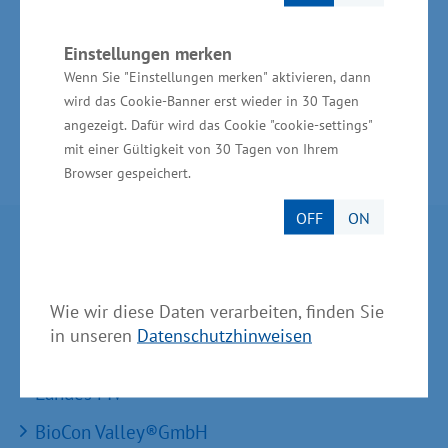
hat sich der Bruttoumsatz in den letzten zehn
Jahren auf 474 Millionen Euro verdreifacht.
Einstellungen merken
Wenn Sie "Einstellungen merken" aktivieren, dann
wird das Cookie-Banner erst wieder in 30 Tagen
angezeigt. Dafür wird das Cookie "cookie-settings"
mit einer Gültigkeit von 30 Tagen von Ihrem
Browser gespeichert.
OFF
ON
Partner im Land
Ministerium für Wirtschaft, Infrastruktur,
Wie wir diese Daten verarbeiten, finden Sie
Tourismus und Arbeit Mecklenburg-Vorpommern
in unseren
Datenschutzhinweisen
Invest in MV - Wirtschaftsfördergesellschaft des
Landes MV
BioCon Valley®GmbH