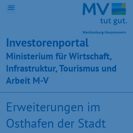
Inves­toren­por­tal
Ministeri­um für Wirt­schaft,
Infra­struk­tur, Tou­ris­mus und
Ar­beit M-V
Erweiterungen im
Osthafen der Stadt