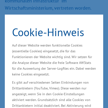
kommunalen Infrastruktur“ im
Wirtschaftsministerium, vertreten worden.
Neues Hafenbecken, mehr
Cookie-Hinweis
Liegeplätze und Ausbau der
Promenade
Auf dieser Website werden funktionelle Cookies
(essentielle Cookies) eingesetzt, die für das
Der Hafen liegt am Südufer des Barther Bodden
Funktionieren der Website wichtig sind. Wir setzen für
unmittelbar vor den Toren der historischen
die Analyse dieser Website die freie Software AWStats
Stadt. Kernstück der jetzt geplanten
für die Auswertung der Server-Logfiles ein. Dabei werden
Erschließung ist die Errichtung des
keine Cookies eingesetzt.
Hafenbeckens mit einer geplanten
Es gibt auf verschiedenen Seiten Einbindungen von
Gesamtfläche von etwa 4.300 Quadratmetern.
Drittanbietern (YouTube, Vimeo). Diese werden nur
angezeigt, wenn Sie in den Cookie-Einstellungen
Weiterhin sind Arbeiten zur Befestigung der an
aktiviert werden. Grundsätzlich sind alle Cookies von
der West- und Südseite des neuen
Drittanbietern initial deaktiviert. Bei Aktivierung wird