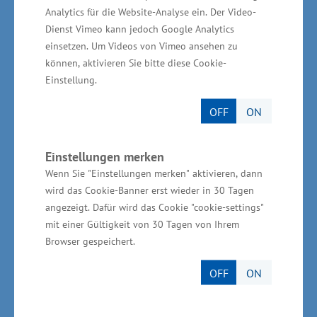
wichtigsten Exportgüter waren medizinische
Analytics für die Website-Analyse ein. Der Video-
Geräte und orthopädische Vorrichtungen, Eisen-,
Dienst Vimeo kann jedoch Google Analytics
Blech- und Metallwaren sowie Kaffee. Die
einsetzen. Um Videos von Vimeo ansehen zu
wichtigsten Importgüter waren medizinische
können, aktivieren Sie bitte diese Cookie-
Einstellung.
Geräte und orthopädische Vorrichtungen, Eisen-,
Blech- und Metallwaren sowie Pumpen und
OFF
ON
Kompressoren.
Einstellungen merken
Wenn Sie "Einstellungen merken" aktivieren, dann
wird das Cookie-Banner erst wieder in 30 Tagen
Das Investorentreffen wurde von der
angezeigt. Dafür wird das Cookie "cookie-settings"
mit einer Gültigkeit von 30 Tagen von Ihrem
Wirtschaftsfördergesellschaft des Landes Invest
Browser gespeichert.
in M-V in Zusammenarbeit mit der Deutschen
Botschaft Bern organisiert.
OFF
ON