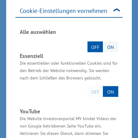
neuen Werk sollen künftig Bauteile für Pens,
Cookie-Einstellungen vornehmen
Autoinjektoren und Pumpensysteme entstehen.
Beim Stenthersteller Cortronik arbeiten heute
ca. 340 Mitarbeiter und beim Kranhersteller
Alle auswählen
Liebherr in Rostock entstanden 1.500
OFF
ON
Arbeitsplätze. Bei der Anklam Extrakt GmbH
Essenziell
sind 75 Beschäftige im Unternehmen tätig. Die
Die essentiellen oder funktionellen Cookies sind für
Firma produziert und vertreibt hochwertige
den Betrieb der Website notwendig. Sie werden
Pflanzenextrakte für die Pharma- und
nach dem Schließen des Browsers gelöscht.
Lebensmittelindustrie.
OFF
ON
YouTube
Die Website Investorenportal MV bindet Videos der
Außenhandel gewinnt an Bedeutung
von Google betriebenen Seite YouTube ein.
Aktivieren Sie diesen Dienst, dann stimmen Sie
Der Außenhandel (Summe im Im- und Export)