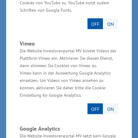
Cookies von YouTube zu. YouTube nutzt zudem
zwischen der Schweiz und M-V hat in den
Schriften von Google Fonts.
letzten Jahren kontinuierlich zugenommen. Im
OFF
ON
Jahr 2017 ist mit 249 Millionen Euro der bisher
höchste Wert erreicht und die
Vimeo
Außenhandelsbilanz schloss mit einem
Die Website Investorenportal MV bindet Videos der
Überschuss von 85 Millionen Euro ab. „Der
Plattform Vimeo ein. Aktivieren Sie diesen Dienst,
Außenhandel mit der Schweiz gewinnt mehr an
dann stimmen Sie Cookies von Vimeo zu.
Bedeutung. Die Tendenz zeigt weiter nach oben.
Vimeo kann in der Auswertung Google Analytics
einsetzen. Um Videos von Vimeo ansehen zu
Klar ist aber auch, dass wir unsere
können, aktivieren Sie daher bitte die Cookie-
Anstrengungen ausbauen müssen, um das
Einstellung für Google Analytics.
Handelsniveau weiter zu steigern“, sagte Glawe.
OFF
ON
Im ersten Halbjahr 2018 betrug der
Außenhandel nach Angaben des Statistischen
Google Analytics
Amtes mit der Schweiz 139 Millionen Euro. Die
Die Website Investorenportal MV setzt kein Google