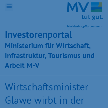
Inves­toren­por­tal
Ministeri­um für Wirt­schaft,
Infra­struk­tur, Tou­ris­mus und
Ar­beit M-V
Wirtschaftsminister
Glawe wirbt in der