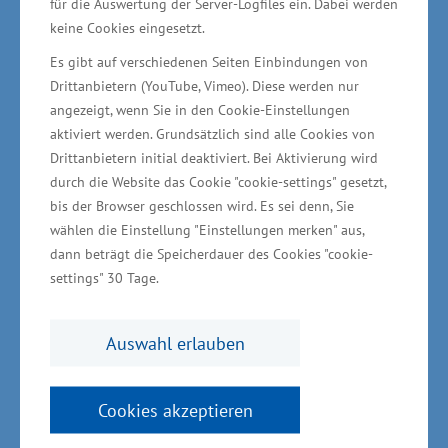
für die Auswertung der Server-Logfiles ein. Dabei werden
öffnen. Schweizer Unternehmen engagieren
keine Cookies eingesetzt.
sich bei uns im Land insbesondere im Bereich
Es gibt auf verschiedenen Seiten Einbindungen von
Medizintechnik und Ernährungswirtschaft, aber
Drittanbietern (YouTube, Vimeo). Diese werden nur
auch im Bereich Metallbearbeitung“, so Glawe
angezeigt, wenn Sie in den Cookie-Einstellungen
aktiviert werden. Grundsätzlich sind alle Cookies von
weiter.
Drittanbietern initial deaktiviert. Bei Aktivierung wird
durch die Website das Cookie "cookie-settings" gesetzt,
bis der Browser geschlossen wird. Es sei denn, Sie
wählen die Einstellung "Einstellungen merken" aus,
Hierzu zählt unter anderem das
dann beträgt die Speicherdauer des Cookies "cookie-
Kaffeekapselwerk von Nestlé im Industriepark
settings" 30 Tage.
Schwerin mit circa 430 Arbeitsplätzen. Mit dem
Unternehmen Ypsomed siedelt sich ein
Auswahl erlauben
internationaler Diabetes-Spezialist in Schwerin
neu an. Es werden zunächst 119 neue,
Cookies akzeptieren
hochwertige Arbeitsplätze geschaffen. Im