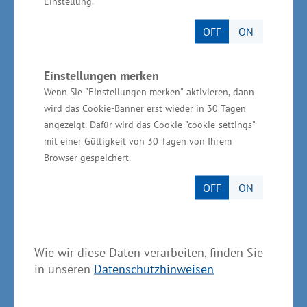
Einstellung.
Die Wirtschaftsleistung Mecklenburg-
OFF
ON
Vorpommerns wird zu einem großen Teil (12
Prozent) durch den Tourismus erbracht. Zwei
Einstellungen merken
Drittel der touristischen Ausgaben in Höhe von
Wenn Sie "Einstellungen merken" aktivieren, dann
wird das Cookie-Banner erst wieder in 30 Tagen
7,75 Milliarden Euro (2014) kommen mit den
angezeigt. Dafür wird das Cookie "cookie-settings"
Besuchern, Gästen und Touristen aus den
mit einer Gültigkeit von 30 Tagen von Ihrem
anderen Bundesländern nach MV. 17,8 Prozent
Browser gespeichert.
der Erwerbstätigen in MV, also 131.254
OFF
ON
Menschen, arbeiten in Tourismusunternehmen
und tourismusnahen Unternehmen. „Das ist
jeder sechste Beschäftigte in MV. Touristen,
Wie wir diese Daten verarbeiten, finden Sie
Besucher und Tagesgäste tragen in
in unseren
Datenschutzhinweisen
Mecklenburg-Vorpommern mit ihrem Konsum
und den Ausgaben entscheidend zum Bestand