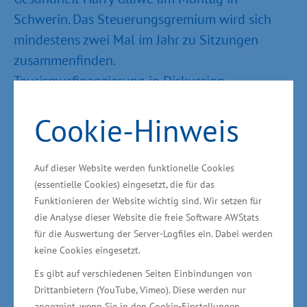
Schwerin. Das Steuerungsgremium wird sich
mindestens zwei Mal im Jahr zu Sitzungen
zusammenfinden.
Tourismusfinanzierung in Diskussion
Cookie-Hinweis
Ein Schwerpunktthema in der Sitzung war auch
die künftige Tourismusfinanzierung.
Wirtschaftsminister Glawe hat in der Sitzung
Auf dieser Website werden funktionelle Cookies
angeregt, dass ein Wettbewerb für
(essentielle Cookies) eingesetzt, die für das
Modellregionen ausgelobt wird. „Am Ende steht
Funktionieren der Website wichtig sind. Wir setzen für
die Analyse dieser Website die freie Software AWStats
eine Modellregion oder -regionen, in denen
für die Auswertung der Server-Logfiles ein. Dabei werden
touristische Finanzierungsmöglichkeiten
keine Cookies eingesetzt.
erprobt werden. Die Region ist dabei ein
Es gibt auf verschiedenen Seiten Einbindungen von
einheitliches Erhebungsgebiet. Die Kriterien
Drittanbietern (YouTube, Vimeo). Diese werden nur
hierfür werden in den kommenden Tagen
angezeigt, wenn Sie in den Cookie-Einstellungen