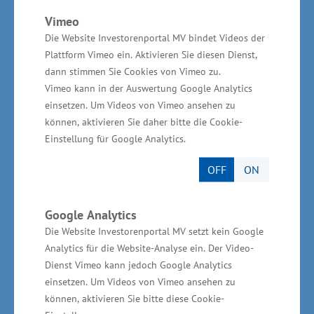
Moderationsmarathonaufgabe
Vimeo
Die Website Investorenportal MV bindet Videos der
Abschließend sagte Glawe, dass die Diskussion
Plattform Vimeo ein. Aktivieren Sie diesen Dienst,
um Tourismusbeiträge intensiv geführt werden
dann stimmen Sie Cookies von Vimeo zu.
Vimeo kann in der Auswertung Google Analytics
muss. „Das ist eine
einsetzen. Um Videos von Vimeo ansehen zu
Moderationsmarathonaufgabe. Es gibt einen
können, aktivieren Sie daher bitte die Cookie-
hohen Abstimmungsbedarf, der auch die
Einstellung für Google Analytics.
Zusammenarbeit der Gemeinden vor Ort
OFF
ON
voraussetzt. Ganz wichtig: Es müssen Vorteile
für Einheimische und Gäste erkennbar sein.
Google Analytics
Anwohner müssen entlastet werden“, forderte
Die Website Investorenportal MV setzt kein Google
Wirtschaftsminister Glawe. Ein weiteres Thema
Analytics für die Website-Analyse ein. Der Video-
der Sitzung war die Umsetzung der
Dienst Vimeo kann jedoch Google Analytics
Landestourismuskonzeption.
einsetzen. Um Videos von Vimeo ansehen zu
können, aktivieren Sie bitte diese Cookie-
Wirtschaftsfaktor Tourismus im Überblick