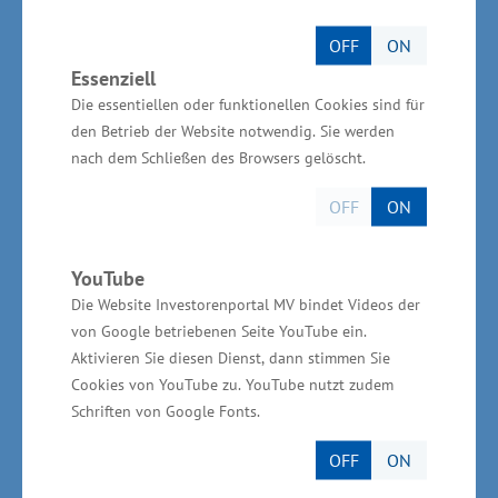
kommunaler und regionaler Ebene kommen.
OFF
ON
Gebühren für Anwohner sind nicht zeitgemäß.
Essenziell
Darüber hinaus muss auch geguckt werden,
Die essentiellen oder funktionellen Cookies sind für
inwiefern Tageskäste überhaupt noch zur Kasse
den Betrieb der Website notwendig. Sie werden
gebeten werden sollten“, so Glawe weiter.
nach dem Schließen des Browsers gelöscht.
OFF
ON
Der Minister sagte, dass es wichtig sei, genau zu
wissen, was finanziert wird. „Wer in den
YouTube
Tourismus einzahlt, muss am Ende merken, was
Die Website Investorenportal MV bindet Videos der
er dafür bekommt. Der Mehrwert muss klar sein.
von Google betriebenen Seite YouTube ein.
Hierzu zählen beispielsweise die kostenlose
Aktivieren Sie diesen Dienst, dann stimmen Sie
Nutzung des ÖPNV oder Vergünstigungen beim
Cookies von YouTube zu. YouTube nutzt zudem
Schriften von Google Fonts.
Besuch von touristischen Sehenswürdigkeiten. “
Zusammenarbeit der Gemeinden vor Ort
OFF
ON
wichtig - Umsetzung ist