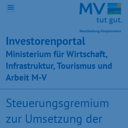
Inves­toren­por­tal
Ministeri­um für Wirt­schaft,
Infra­struk­tur, Tou­ris­mus und
Ar­beit M-V
Steuerungsgremium
zur Umsetzung der