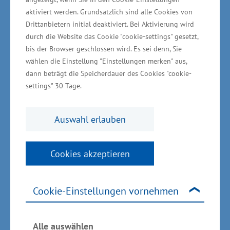
festgelegt. Mit dem Wettbewerb wollen wir
aktiviert werden. Grundsätzlich sind alle Cookies von
Drittanbietern initial deaktiviert. Bei Aktivierung wird
zügig starten“, so Glawe weiter.
durch die Website das Cookie "cookie-settings" gesetzt,
bis der Browser geschlossen wird. Es sei denn, Sie
Zur aktuellen Finanzierungsdiskussion im
wählen die Einstellung "Einstellungen merken" aus,
Tourismus machte Glawe deutlich: „Mir ist
dann beträgt die Speicherdauer des Cookies "cookie-
settings" 30 Tage.
besonders wichtig, die Menschen in den
Regionen im Diskussionsprozess mitzunehmen.
Es darf nicht sein, dass die Abgaben zu
Auswahl erlauben
Verwirrung und teilweise auch Unmut unter
den Einheimischen führen. Es ist schwer
Cookies akzeptieren
vermittelbar, dass Anwohner bei Besuchen in
Nachbarorten zur Kasse gebeten werden – auch
Cookie-Einstellungen vornehmen
wenn die gegenwärtige Rechtslage dies hergibt.
Hier müssen wir zu möglichst einvernehmlichen
und rechtsverbindlichen Lösungen auf
Alle auswählen