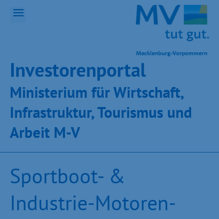
Inves­toren­por­tal
Ministeri­um für Wirt­schaft,
Infra­struk­tur, Tou­ris­mus und
Ar­beit M-V
Sportboot- &
Industrie-Motoren-