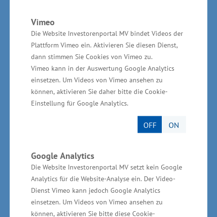
regionalen Wirtschaftsstruktur“ (GRW) in Höhe
von rund 1,1 Millionen Euro.
Vimeo
Die Website Investorenportal MV bindet Videos der
Plattform Vimeo ein. Aktivieren Sie diesen Dienst,
dann stimmen Sie Cookies von Vimeo zu.
Wassertourismus in Mecklenburg-
Vimeo kann in der Auswertung Google Analytics
Vorpommern
einsetzen. Um Videos von Vimeo ansehen zu
können, aktivieren Sie daher bitte die Cookie-
Einstellung für Google Analytics.
In Mecklenburg-Vorpommern gibt es fast 2.000
Kilometer Ostseeküste, mehr als 2.000
OFF
ON
Binnenseen und über 26.000 Kilometer lange
Fließgewässer. Dazu kommen derzeit 350
Google Analytics
Marinas, Sportboothäfen und
Die Website Investorenportal MV setzt kein Google
Wasserwanderrastplätze mit rund 22.000
Analytics für die Website-Analyse ein. Der Video-
Dienst Vimeo kann jedoch Google Analytics
Liegeplätzen, davon 14.000 an der Küste.
einsetzen. Um Videos von Vimeo ansehen zu
Jährlich besuchen etwa 150.000 Wassersportler
können, aktivieren Sie bitte diese Cookie-