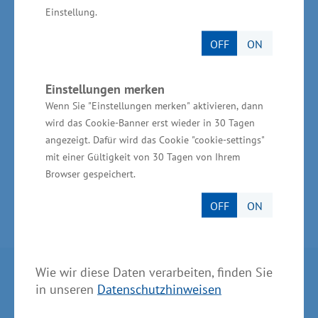
das Land. Rund 1.400
Einstellung.
Wassertourismusunternehmen mit über 7.100
OFF
ON
Arbeitsplätzen erwirtschaften einen jährlichen
Umsatz in Höhe von rund 474 Millionen Euro;
Einstellungen merken
das entspricht rund zehn Prozent des
Wenn Sie "Einstellungen merken" aktivieren, dann
Tourismusumsatzes in Mecklenburg-
wird das Cookie-Banner erst wieder in 30 Tagen
Vorpommern.
angezeigt. Dafür wird das Cookie "cookie-settings"
mit einer Gültigkeit von 30 Tagen von Ihrem
Browser gespeichert.
OFF
ON
Wie wir diese Daten verarbeiten, finden Sie
Partner im Land
in unseren
Datenschutzhinweisen