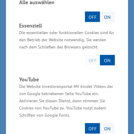
Alle auswählen
Dienstleistungspalette immer weiter ergänzt.
Jetzt kommt ein neues Geschäftsfeld dazu, um
OFF
ON
den Kundenwünschen schneller entsprechen zu
Essenziell
Die essentiellen oder funktionellen Cookies sind für
können“, sagte Glawe.
den Betrieb der Website notwendig. Sie werden
nach dem Schließen des Browsers gelöscht.
Wirtschaftsministerium
OFF
ON
unterstützt vor Ort
YouTube
Die Website Investorenportal MV bindet Videos der
Die Gesamtinvestition des Unternehmens
von Google betriebenen Seite YouTube ein.
beträgt rund 4,7 Millionen Euro. Das
Aktivieren Sie diesen Dienst, dann stimmen Sie
Wirtschaftsministerium unterstützt das
Cookies von YouTube zu. YouTube nutzt zudem
Schriften von Google Fonts.
Vorhaben aus Mitteln der
Gemeinschaftsaufgabe „Verbesserung der
OFF
ON