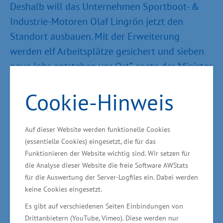
Deshalb will das Unternehmen Sportboot- &
Industrie-Motoren Olaf Lingrön jetzt den
Standort ausbauen. Mit der Erweiterung
werden elf Arbeitsplätze gesichert und sieben
neue Jobs entstehen vor Ort“, sagte der Minister
für Wirtschaft, Arbeit und Gesundheit Harry
Cookie-Hinweis
Glawe.
Auf dieser Website werden funktionelle Cookies
Eigenständige Produktion von
(essentielle Cookies) eingesetzt, die für das
Funktionieren der Website wichtig sind. Wir setzen für
Angel- und Freizeitbooten geplant
die Analyse dieser Website die freie Software AWStats
für die Auswertung der Server-Logfiles ein. Dabei werden
Das Unternehmen ist seit mehr als 20 Jahren in
keine Cookies eingesetzt.
den Bereichen Bau, Reparatur und Handel von
Es gibt auf verschiedenen Seiten Einbindungen von
Booten sowie Bootszubehör tätig. Zusätzlich
Drittanbietern (YouTube, Vimeo). Diese werden nur