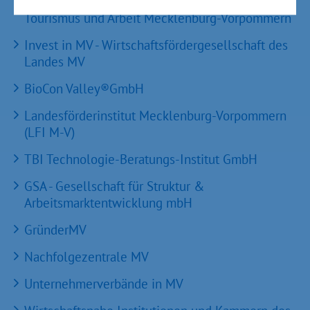
Ministerium für Wirtschaft, Infrastruktur,
Tourismus und Arbeit Mecklenburg-Vorpommern
Invest in MV - Wirtschaftsfördergesellschaft des
Landes MV
BioCon Valley®GmbH
Landesförderinstitut Mecklenburg-Vorpommern
(LFI M-V)
TBI Technologie-Beratungs-Institut GmbH
GSA - Gesellschaft für Struktur &
Arbeitsmarktentwicklung mbH
GründerMV
Nachfolgezentrale MV
Unternehmerverbände in MV