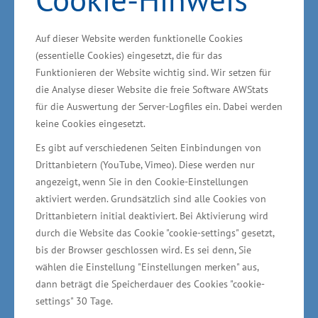
werden. Gefördert werden kleinste, kleine und
mittlere Unternehmen und auch
Auf dieser Website werden funktionelle Cookies
Existenzgründungen. „Wir wollen mit dem
(essentielle Cookies) eingesetzt, die für das
Funktionieren der Website wichtig sind. Wir setzen für
Fonds mögliche Finanzierungslücken bei den
die Analyse dieser Website die freie Software AWStats
Unternehmen schließen und zugleich die
für die Auswertung der Server-Logfiles ein. Dabei werden
Eigenkapitalbasis kleiner und mittlerer
keine Cookies eingesetzt.
Unternehmen auf eine breitere Grundlage
Es gibt auf verschiedenen Seiten Einbindungen von
stellen. Junge innovative
Drittanbietern (YouTube, Vimeo). Diese werden nur
Technologieunternehmen und
angezeigt, wenn Sie in den Cookie-Einstellungen
aktiviert werden. Grundsätzlich sind alle Cookies von
Existenzgründerinnen und -gründer können
Drittanbietern initial deaktiviert. Bei Aktivierung wird
Risikokapital erhalten, um beispielsweise
durch die Website das Cookie "cookie-settings" gesetzt,
Digitalisierungsprozesse einzuleiten oder
bis der Browser geschlossen wird. Es sei denn, Sie
verstärkt Forschungs- und
wählen die Einstellung "Einstellungen merken" aus,
dann beträgt die Speicherdauer des Cookies "cookie-
Entwicklungsinitiativen voran zu treiben“, sagte
settings" 30 Tage.
Rudolph weiter.