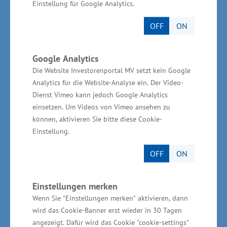
Einstellung für Google Analytics.
„Europäischen Sozialfonds“ (ESF) finanziert
werden. „Damit soll der Start in eine
OFF
ON
Selbstständigkeit erleichtert und exzellente
Köpfe in Hochschulen,
Google Analytics
Forschungseinrichtungen oder Unternehmen
Die Website Investorenportal MV setzt kein Google
sollen ermutigt werden, ein eigenes
Analytics für die Website-Analyse ein. Der Video-
Dienst Vimeo kann jedoch Google Analytics
innovatives, technologieorientiertes und
einsetzen. Um Videos von Vimeo ansehen zu
wissensbasiertes Startup zu wagen“, betonte
können, aktivieren Sie bitte diese Cookie-
der Wirtschaftsstaatssekretär. Über die
Einstellung.
ebenfalls aus Mitteln des „Europäischen
OFF
ON
Sozialfonds“ (ESF) finanzierte Richtlinie zur
Förderung von Entrepreneurship werden
Einstellungen merken
Projekte gefördert, die insbesondere
Wenn Sie "Einstellungen merken" aktivieren, dann
Studierende für das Unternehmertum
wird das Cookie-Banner erst wieder in 30 Tagen
begeistern und bei der Unternehmensgründung
angezeigt. Dafür wird das Cookie "cookie-settings"