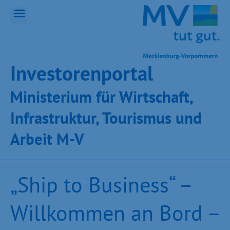
Inves­toren­por­tal
Ministeri­um für Wirt­schaft,
Infra­struk­tur, Tou­ris­mus und
Ar­beit M-V
„Ship to Business“ –
Willkommen an Bord –