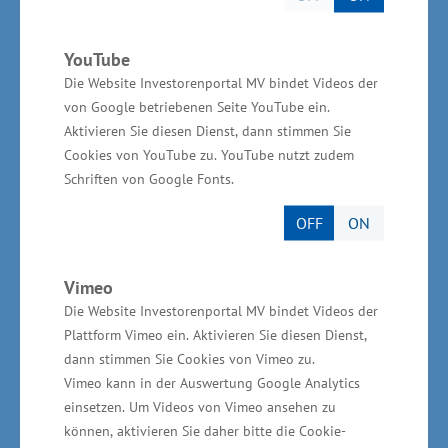
GmbH Schwerin.
YouTube
Start in die Selbstständigkeit
Die Website Investorenportal MV bindet Videos der
erleichtern
von Google betriebenen Seite YouTube ein.
Aktivieren Sie diesen Dienst, dann stimmen Sie
Cookies von YouTube zu. YouTube nutzt zudem
Weitere Unterstützungsmöglichkeiten gibt es
Schriften von Google Fonts.
beispielsweise durch das Programm MV-
Gründerstipendium. Es unterstützt
OFF
ON
Gründungswillige mit Hochschulabschluss oder
beruflicher Praxis bei der Umsetzung ihrer
Vimeo
innovativen und wissensbasierten
Die Website Investorenportal MV bindet Videos der
Plattform Vimeo ein. Aktivieren Sie diesen Dienst,
Geschäftsidee durch Beihilfen zum
dann stimmen Sie Cookies von Vimeo zu.
Lebensunterhalt für bis zu 18 Monate. Hier geht
Vimeo kann in der Auswertung Google Analytics
es monatlich um 1.200 Euro, bei Promovierten
einsetzen. Um Videos von Vimeo ansehen zu
um 1.400 Euro, die aus Mitteln des
können, aktivieren Sie daher bitte die Cookie-