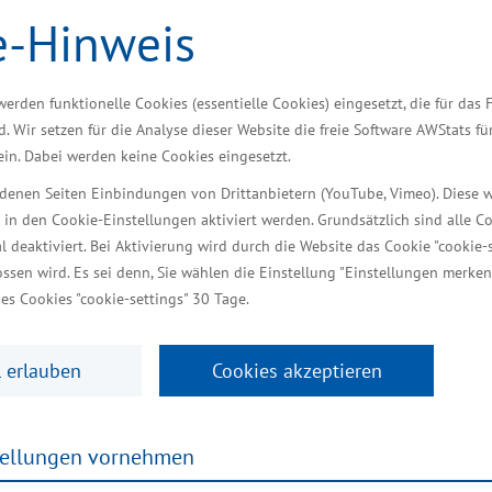
ausreichend Fläche bietet das Pommerndreieck Unt
e-Hinweis
weiteres Wachstum“, sagte der Minister für Wirtschaf
Die Wirtschaftsfördergesellschaft Vorpommern hat d
der Gemeinde Süderholz von Beginn an zielführend b
werden funktionelle Cookies (essentielle Cookies) eingesetzt, die für das 
d. Wir setzen für die Analyse dieser Website die freie Software AWStats f
 ein. Dabei werden keine Cookies eingesetzt.
Versandlogistik und Konfektionierun
iedenen Seiten Einbindungen von Drittanbietern (YouTube, Vimeo). Diese 
 in den Cookie-Einstellungen aktiviert werden. Grundsätzlich sind alle C
Zuvor hatte AKKU SYS ein Vertriebsbüro in Zingst un
al deaktiviert. Bei Aktivierung wird durch die Website das Cookie "cookie-s
ionierung verschiedener Akkumulatoren erfolgte. De
ssen wird. Es sei denn, Sie wählen die Einstellung "Einstellungen merken
uch die Produktion von Gabelstaplerbatterien; diese 
es Cookies "cookie-settings" 30 Tage.
g sollen nach Unternehmensangaben auf der rund 4
rung von individuell gefertigten Akkupacks und Gabe
 erlauben
Cookies akzeptieren
mmern als wesentlichen Unternehmensstandort und p
en sowie die Produktion von Gabelstaplerbatterien u
tellungen vornehmen
bietet Voraussetzungen für weitere 