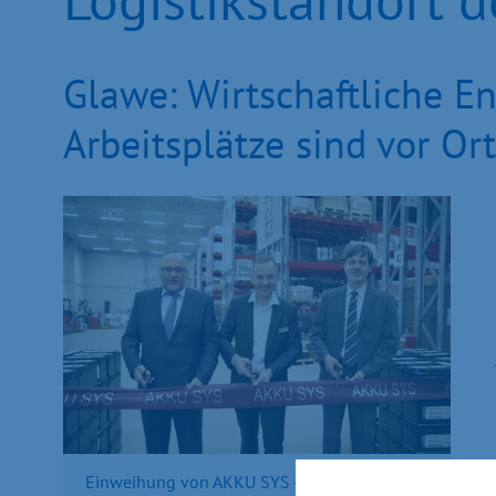
Glawe: Wirtschaftliche En
Arbeitsplätze sind vor Or
Einweihung von AKKU SYS - Harry Glawe,