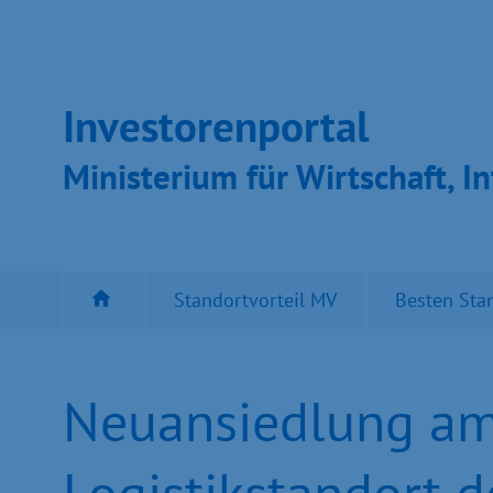
Inves­toren­por­tal
Ministeri­um für Wirt­schaft, In
Standortvorteil MV
Besten Sta
Neuansiedlung am
Logistikstandort 