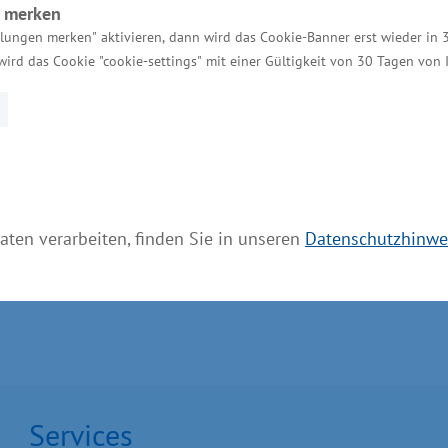
n merken
elstaplern, Reinigungsmaschinen, REHA-Anwendungen
llungen merken" aktivieren, dann wird das Cookie-Banner erst wieder in 
arspeichern, Golfcarts, Telekommunikation, unterbr
wird das Cookie "cookie-settings" mit einer Gültigkeit von 30 Tagen von
ssystemen (BSV-Anlagen). Darüber hinaus wartet und
ankenhäusern, Flughäfen oder Datencentern.
aten verarbeiten, finden Sie in unseren
Datenschutzhinwe
Services