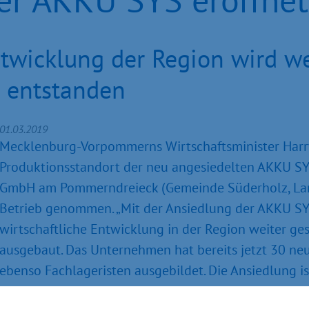
twicklung der Region wird we
t entstanden
01.03.2019
Mecklenburg-Vorpommerns Wirtschaftsminister Harry
Produktionsstandort der neu angesiedelten AKKU SY
GmbH am Pommerndreieck (Gemeinde Süderholz, Land
Betrieb genommen. „Mit der Ansiedlung der AKKU S
wirtschaftliche Entwicklung in der Region weiter ge
ausgebaut. Das Unternehmen hat bereits jetzt 30 neu
ebenso Fachlageristen ausgebildet. Die Ansiedlung is
Wirtschaftsstandort Vorpommern. Mit der hervorra