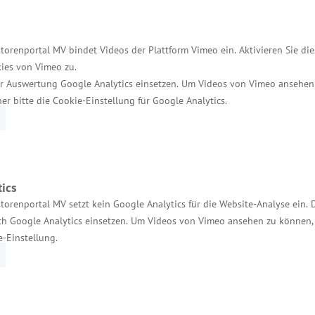
 Vorhaben mit einem Gesamtinvestitionsvolumen von 
erbindung mit Mitteln aus dem „Europäischen Fonds f
n. Mit diesen Maßnahmen wurden rund 8.550 neue Da
torenportal MV bindet Videos der Plattform Vimeo ein. Aktivieren Sie di
ies von Vimeo zu.
r Auswertung Google Analytics einsetzen. Um Videos von Vimeo ansehen
her bitte die Cookie-Einstellung für Google Analytics.
zt vor Ort
 die Neuansiedlung betragen rund 3,7 Millionen Euro
e „Verbesserung der regionalen Wirtschaftsstruktur“
ics
torenportal MV setzt kein Google Analytics für die Website-Analyse ein. 
h Google Analytics einsetzen. Um Videos von Vimeo ansehen zu können, 
e-Einstellung.
umulator und Batterietechnik Nord 
xistenzgründern Joachim Koop und Björn Nowosadtk
tarbeitern. Nach Unternehmensangaben sind Batteri