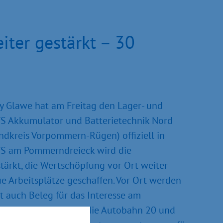
iter gestärkt – 30
 Glawe hat am Freitag den Lager- und
S Akkumulator und Batterietechnik Nord
kreis Vorpommern-Rügen) offiziell in
YS am Pommerndreieck wird die
stärkt, die Wertschöpfung vor Ort weiter
e Arbeitsplätze geschaffen. Vor Ort werden
t auch Beleg für das Interesse am
genden Anbindung an die Autobahn 20 und