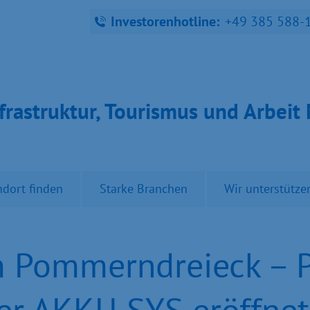
Investorenhotline:
+49 385 588-
fra­struk­tur, Tou­ris­mus und Ar­bei
ndort finden
Starke Branchen
Wir unterstütze
 Pommerndreieck – P
der AKKU SYS eröffnet