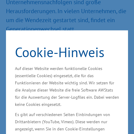
Unternehmensnachfolgen sind große
Herausforderungen. In vielen Unternehmen, die
um die Wendezeit gestartet sind, findet ein
Generationenwechsel statt.
Unternehmensnachfolgen bieten dabei
Chancen, sich eine Perspektive in der Heimat
Cookie-Hinweis
aufzubauen, den langjährig aufgebauten
Erfahrungsschatz der Unternehmen zu
Auf dieser Website werden funktionelle Cookies
bewahren und weiterzuentwickeln“, so Glawe
(essentielle Cookies) eingesetzt, die für das
weiter. Nach Schätzungen der IHK´s MV werden
Funktionieren der Website wichtig sind. Wir setzen für
die Analyse dieser Website die freie Software AWStats
sich bis 2025 landesweit rund 12.000
für die Auswertung der Server-Logfiles ein. Dabei werden
Unternehmen der Herausforderung einer
keine Cookies eingesetzt.
Unternehmensnachfolgelösung stellen müssen.
Es gibt auf verschiedenen Seiten Einbindungen von
Drittanbietern (YouTube, Vimeo). Diese werden nur
Unternehmensnachfolge nutzen
angezeigt, wenn Sie in den Cookie-Einstellungen