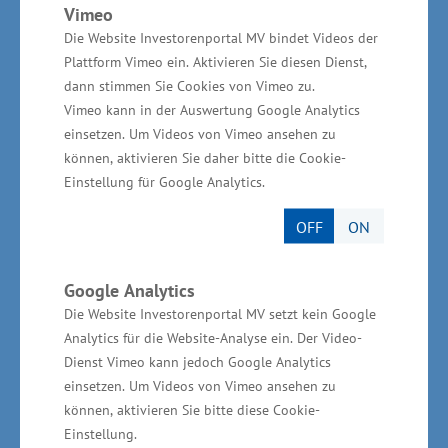
Qualifikationen von morgen gerüstet sind. Wir
Vimeo
haben die Rahmenbedingungen insbesondere
Die Website Investorenportal MV bindet Videos der
für Weiterbildung und Qualifizierung deutlich
Plattform Vimeo ein. Aktivieren Sie diesen Dienst,
dann stimmen Sie Cookies von Vimeo zu.
verbessert. Die Programme können intensiv
Vimeo kann in der Auswertung Google Analytics
genutzt werden“, sagte Wirtschafts- und
einsetzen. Um Videos von Vimeo ansehen zu
Arbeitsminister Glawe. Als Beispiel nannte der
können, aktivieren Sie daher bitte die Cookie-
Minister die Erweiterung der
Einstellung für Google Analytics.
Qualifizierungsrichtlinie. In der EU-
OFF
ON
Förderperiode 2014 bis 2020 können etwa 6,0
Millionen Euro aus dem Europäischen
Google Analytics
Sozialfonds (ESF) für Bildungsschecks und
Die Website Investorenportal MV setzt kein Google
unternehmensspezifische Projekte im Rahmen
Analytics für die Website-Analyse ein. Der Video-
der Qualifizierungsrichtlinie eingesetzt werden.
Dienst Vimeo kann jedoch Google Analytics
einsetzen. Um Videos von Vimeo ansehen zu
In der aktuellen Förderperiode wurden bereits
können, aktivieren Sie bitte diese Cookie-
über 14.000 Bildungsschecks bewilligt.
Einstellung.