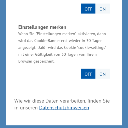
Mittelstandsbeirat Mecklenburg-
OFF
ON
Vorpommern
Einstellungen merken
Wenn Sie "Einstellungen merken" aktivieren, dann
Der Mittelstandsbeirat besteht neben dem
wird das Cookie-Banner erst wieder in 30 Tagen
Wirtschaftsminister Glawe aus aktuell 16
angezeigt. Dafür wird das Cookie "cookie-settings"
Mitgliedern. Das Gremium berät an
mit einer Gültigkeit von 30 Tagen von Ihrem
wechselnden Orten über mittelstandsrelevante
Browser gespeichert.
Themen der Wirtschaftspolitik. In dem Gremium
OFF
ON
sind Vertreter der Landesarbeitsgemeinschaft
der Industrie- und Handelskammern, der
Landesarbeitsgemeinschaft der
Wie wir diese Daten verarbeiten, finden Sie
Handwerkskammern sowie der für die Freien
in unseren
Datenschutzhinweisen
Berufe zuständigen Kammern. Die
Mitgliedschaft ist ehrenamtlich. „Der Beirat soll