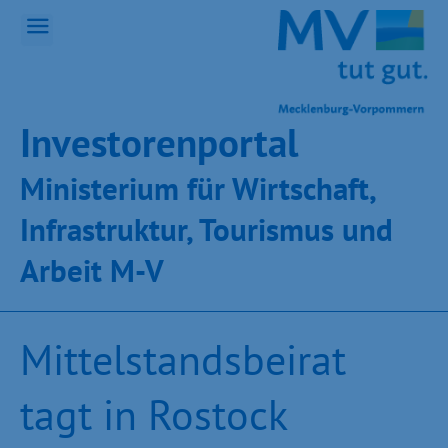
Inves­toren­por­tal
Ministeri­um für Wirt­schaft,
Infra­struk­tur, Tou­ris­mus und
Ar­beit M-V
Mittelstandsbeirat
tagt in Rostock