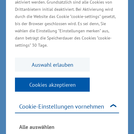
aktiviert werden. Grundsätzlich sind alle Cookies von
Wirtschaftsminister Glawe warb dafür, die
Drittanbietern initial deaktiviert. Bei Aktivierung wird
durch die Website das Cookie "cookie-settings" gesetzt,
Möglichkeiten der Unterstützung zu nutzen.
bis der Browser geschlossen wird. Es sei denn, Sie
Beim Projekt „Nachfolgezentrale MV“ geht es
wählen die Einstellung "Einstellungen merken" aus,
zum einen vor allem darum, Handwerk und
dann beträgt die Speicherdauer des Cookies "cookie-
Mittelstand für die Nachfolgeproblematik zu
settings" 30 Tage.
sensibilisieren und das Thema öffentlich zu
transportieren. Zum anderen soll der
Auswahl erlauben
Nachfolgeprozess begleitet werden; hierbei
sollen insbesondere
Cookies akzeptieren
Unternehmensnachfolgende gesucht und
gefunden werden. „Ziel ist es, den Prozess der
Cookie-Einstellungen vornehmen
Unternehmensnachfolge in Mecklenburg-
Vorpommern planvoll, abgestimmt und
strukturiert durchzuführen“, so Glawe weiter.
Alle auswählen