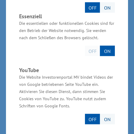
Am Projekt beteiligt sind die Bürgschaftsbank
OFF
ON
M-V, die drei Industrie- und Handelskammern
Essenziell
und die Handwerkskammern in M-V. Die
Die essentiellen oder funktionellen Cookies sind für
Förderung erfolgt aus Mitteln des Europäischen
den Betrieb der Website notwendig. Sie werden
Sozialfonds (ESF) im Rahmen der Richtlinie
nach dem Schließen des Browsers gelöscht.
„Förderung von Entrepreneurship“.
OFF
ON
Qualifizierungsangebot nutzen –
YouTube
14.000 Bildungsschecks bewilligt
Die Website Investorenportal MV bindet Videos der
von Google betriebenen Seite YouTube ein.
Die eigenen Mitarbeiter zu qualifizieren muss
Aktivieren Sie diesen Dienst, dann stimmen Sie
dabei ein wichtiger Beitrag sein, um den
Cookies von YouTube zu. YouTube nutzt zudem
Schriften von Google Fonts.
eigenen Fachkräftebedarf langfristig zu sichern.
„Entscheidend ist es, die Beschäftigten heute so
OFF
ON
weiterzubilden, dass sie für die gefragten